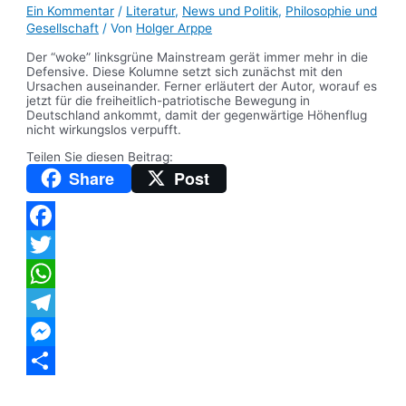
Ein Kommentar
/
Literatur
,
News und Politik
,
Philosophie und
Gesellschaft
/ Von
Holger Arppe
Der “woke” linksgrüne Mainstream gerät immer mehr in die
Defensive. Diese Kolumne setzt sich zunächst mit den
Ursachen auseinander. Ferner erläutert der Autor, worauf es
jetzt für die freiheitlich-patriotische Bewegung in
Deutschland ankommt, damit der gegenwärtige Höhenflug
nicht wirkungslos verpufft.
Teilen Sie diesen Beitrag:
Share
Post
Facebook
Twitter
WhatsApp
Telegram
Messenger
Teilen