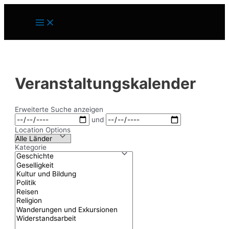
Zum
Inhalt
Main
springen
Menu
Veranstaltungskalender
Erweiterte Suche anzeigen
Daten
und
Location Options
Land
Kategorie
Kategorie