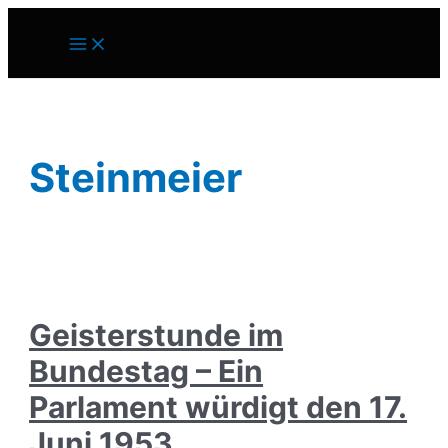
Zum
Inhalt
Main
springen
Menu
Steinmeier
Geisterstunde im
Bundestag – Ein
Parlament würdigt den 17.
Juni 1953