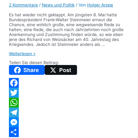
2 Kommentare
/
News und Politik
/ Von
Holger Arppe
Es hat wieder nicht geklappt. Am jüngsten 8. Mai hatte
Bundespräsident Frank-Walter Steinmeier erneut die
Chance, eine wirklich große, eine wegweisende Rede zu
halten; eine Rede, die auch nach Jahrzehnten noch große
Anerkennung und Zustimmung finden würde, so wie eben
jene des Richard von Weizsäcker am 40. Jahrestag des
Kriegsendes. Jedoch ist Steinmeier anders als …
Bundespräsident
Weiterlesen »
Steinmeiers
Teilen Sie diesen Beitrag:
Rede
zum
Share
Post
8.
Mai
–
Eine
Kritik
Facebook
Twitter
WhatsApp
Telegram
Messenger