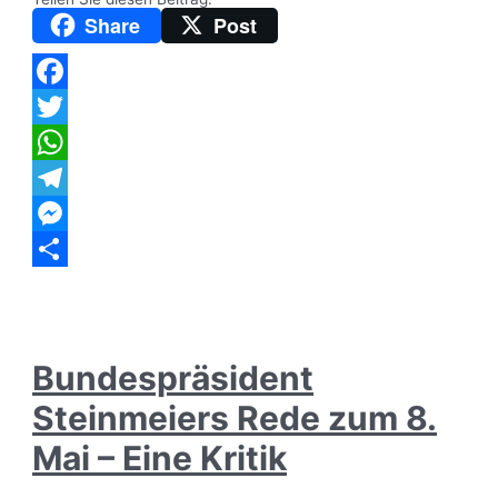
Luther
in
Share
Post
Worms
oder
Sag
mir,
wo
Facebook
du
stehst!
Twitter
WhatsApp
Telegram
Messenger
Teilen
Bundespräsident
Steinmeiers Rede zum 8.
Mai – Eine Kritik