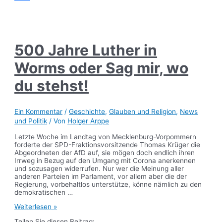
Teilen
500 Jahre Luther in
Worms oder Sag mir, wo
du stehst!
Ein Kommentar
/
Geschichte
,
Glauben und Religion
,
News
und Politik
/ Von
Holger Arppe
Letzte Woche im Landtag von Mecklenburg-Vorpommern
forderte der SPD-Fraktionsvorsitzende Thomas Krüger die
Abgeordneten der AfD auf, sie mögen doch endlich ihren
Irrweg in Bezug auf den Umgang mit Corona anerkennen
und sozusagen widerrufen. Nur wer die Meinung aller
anderen Parteien im Parlament, vor allem aber die der
Regierung, vorbehaltlos unterstütze, könne nämlich zu den
demokratischen …
500
Weiterlesen »
Jahre
Teilen Sie diesen Beitrag: