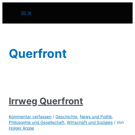
Zum
Inhalt
Main
springen
Menu
Querfront
Irrweg Querfront
Kommentar verfassen
/
Geschichte
,
News und Politik
,
Philosophie und Gesellschaft
,
Wirtschaft und Soziales
/ Von
Holger Arppe