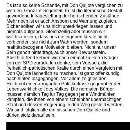
E
s ist also keine Schande, mit Don Quijote verglichen zu
werden. Ganz im Gegenteil!
Er ist die
literarische
Gestalt
gewordene Infragestellung der herrschenden Zustände.
Mehr noch ist er auch Ansporn
und Warnung zugleich.
Sicher
sollten wir uns nicht unterkriegen lassen
und
niemals auf
geben
.
Gleichzeitig aber müssen wir
wachsam sein, dass uns die eigenen Ideale nicht
verblenden, sie nicht zum Wahn werden, sondern
realitätsbezogene Motivation bleiben. Nicht nur unser
Sein gehört hinterfragt, auch unser Bewusstsein.
Abschließend kehren wir noch einmal zu Herrn Krüger
von der SPD zurück. Ich denke, sein Versuch, die
freiheitlich-patriotischen Kräfte durch einen Vergleich mit
Don Quijote lächerlich zu machen, ist ganz offenkundig
nach hinten losgegangen. Vor allem zeigt es den
Hochmut
einer arroganten Politikerkaste gegenüber der
Lebenswirklichkeit des Volkes.
Die
normalen Bürger
müssen nämlich Tag für Tag gegen jene Windmühlen
kämpfen, die
ihnen
von
einem scheinbar übermächtigen
Staat
und dessen Regierung in den Weg gestellt werden.
Wir sind folglich alle ein bisschen Don Quijote und
dürfen stolz darauf sein.