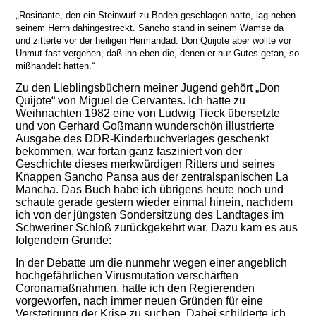
„
Ro
s
inante, den ein Steinwurf zu Boden geschlagen hatte, lag neben
seinem Herrn dahingestreckt. Sancho stand in seinem Wamse da
und zitterte vor der heiligen Hermandad. Don Quijote aber wollte vor
Unmut fast vergehen, daß ihn eben die, denen er nur Gutes getan, so
mißhandelt hatten.“
Zu den Lieblingsbüchern meiner Jugend gehört „Don
Quijote“ von Miguel de Cervantes. Ich hatte zu
Weihnachten 1982 eine von Ludwig Tieck übersetzte
und von Gerhard Goßmann wunderschön illustrierte
Ausgabe des DDR-Kinderbuchverlages geschenkt
bekommen, war fortan ganz fasziniert von der
Geschichte dieses merkwürdigen Ritters und seines
Knappen Sancho Pansa aus der zentralspanischen La
Mancha. Das Buch habe ich übrigens heute noch und
schaute gerade gestern wieder einmal hinein, nachdem
ich von der jüngsten Sondersitzung des Landtages im
Schweriner Schloß zurückgekehrt war. Dazu kam es aus
folgendem Grunde:
In der Debatte um die nunmehr wegen einer angeblich
hochgefährlichen Virusmutation verschärften
Coronamaßnahmen, hatte ich den Regierenden
vorgeworfen, nach immer neuen Gründen für eine
Verstetigung der Krise zu suchen. Dabei schilderte ich