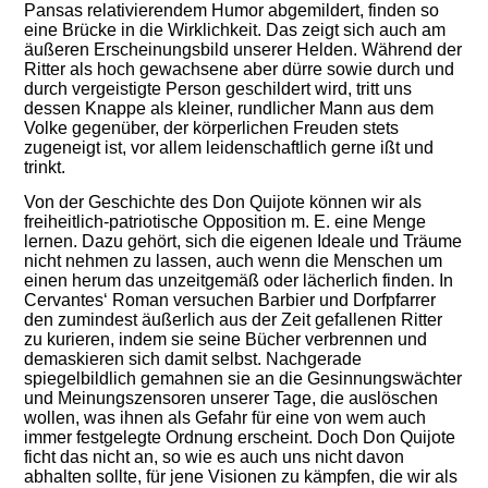
Pansas relativierendem Humor abgemildert,
finden so
eine Brücke in die Wirklichkeit
.
Das zeigt sich auch am
äußeren Erscheinungsbild unserer Helden. Während der
Ritter als hoch gewachsene aber dürre sowie durch und
durch vergeistigte Person geschildert wird, tritt uns
dessen Knappe als kleiner, rundlicher Mann aus dem
Volke gegenüber, der körperlichen Freuden stets
zugeneigt ist, vor allem leidenschaftlich gerne ißt und
trinkt.
Von der Geschichte des Don Quijote können wir als
freiheitlich-patriotische Opposition
m. E.
eine Menge
lernen.
Dazu gehört, sich die eigenen Ideale und Träume
nicht nehmen zu lassen, auch wenn die Menschen um
einen herum das unzeitgemäß oder lächerlich finden. In
Cervantes‘ Roman versuchen Barbier und Dorfpfarrer
den zumindest äußerlich aus der Zeit gefallenen Ritter
zu kurieren, indem sie seine Bücher verbrennen und
demaskieren sich damit selbst. Nachgerade
spiegelbildlich gemahnen sie an die Gesinnungswächter
und Meinungszensoren unserer Tage, die auslöschen
wollen, was ihnen als Gefahr für eine von wem auch
immer festgelegte Ordnung erscheint. Doch Don Quijote
ficht das nicht an,
so wie es auch uns nicht davon
abhalten sollte, für jene Visionen zu kämpfen, die wir als