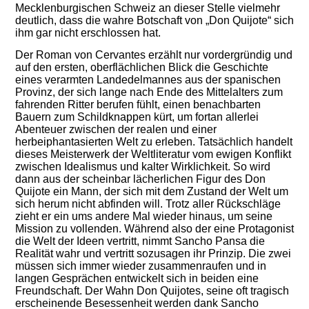
Mecklenburgischen Schweiz an dieser Stelle vielmehr
deutlich, dass die wahre Botschaft von „Don Quijote“ sich
ihm gar nicht erschlossen hat.
Der Roman von Cervantes erzählt nur vordergründig und
auf den ersten, oberflächlichen Blick die Geschichte
eines verarmten Landedelmannes aus der spanischen
Provinz, der sich lange nach Ende des Mittelalters zum
fahrenden Ritter berufen fühlt, einen benachbarten
Bauern zum Schildknappen kürt, um fortan allerlei
Abenteuer zwischen der realen und einer
herbeiphantasierten Welt zu erleben. Tatsächlich handelt
dieses Meisterwerk der Weltliteratur vom ewigen Konflikt
zwischen Idealismus und kalter Wirklichkeit. So wird
dann aus der scheinbar lächerlichen Figur des Don
Quijote ein Mann, der sich mit dem Zustand
der Welt um
sich herum nicht abfinden will. Trotz aller Rückschläge
zieht er ein ums andere Mal wieder hinaus, um seine
Mission zu vollenden.
Während also der
eine Protagonist
die Welt der Ideen
vertritt
, nimmt
Sancho Pansa
die
Realität wahr und vertritt sozusagen ihr Prinzip. Die zwei
müssen sich immer wieder zusammenraufen und in
langen Gesprächen entwickelt sich in beiden eine
Freundschaft. Der
W
ahn Don Quijotes, seine oft tragisch
erscheinende Besessenheit werden dank Sancho