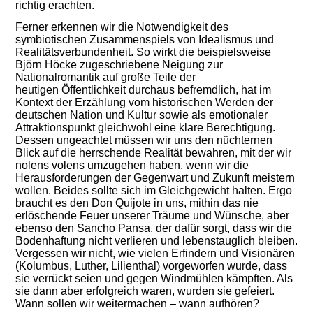
richtig erachten.
Ferner erkennen wir die Notwendigkeit des
symbiotischen Zusammenspiels von Idealismus und
Realitätsverbundenheit. So wirkt die beispielsweise
Björn Höcke zugeschriebene Neigung zur
Nationalromantik auf große Teile der
heutigen Öffentlichkeit durchaus befremdlich, hat im
Kontext der Erzählung vom historischen Werden der
deutschen Nation und Kultur sowie als emotionaler
Attraktionspunkt gleichwohl eine klare Berechtigung.
Dessen ungeachtet müssen wir uns den nüchternen
Blick auf die herrschende Realität bewahren, mit der wir
nolens volens umzugehen haben, wenn wir die
Herausforderungen der Gegenwart und Zukunft meistern
wollen. Beides sollte sich im Gleichgewicht halten. Ergo
braucht es den Don Quijote in uns, mithin das nie
erlöschende Feuer unserer Träume und Wünsche, aber
ebenso den Sancho Pansa, der dafür sorgt, dass wir die
Bodenhaftung nicht verlieren und lebenstauglich bleiben.
Vergessen wir nicht, wie vielen Erfindern und Visionären
(Kolumbus, Luther, Lilienthal) vorgeworfen wurde, dass
sie verrückt seien und gegen Windmühlen kämpften. Als
sie dann aber erfolgreich waren, wurden sie gefeiert.
Wann sollen wir weitermachen – wann aufhören?