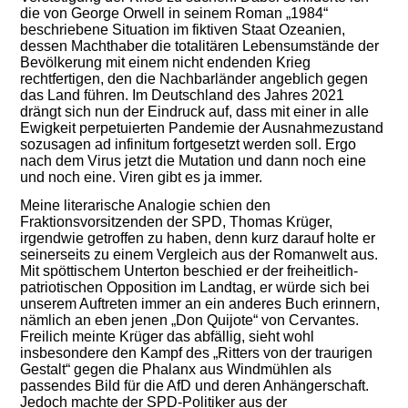
die von George Orwell in seinem Roman „1984“
beschriebene Situation im fiktiven Staat Ozeanien,
dessen Machthaber die totalitären Lebensumstände der
Bevölkerung mit einem nicht endenden Krieg
rechtfertigen, den die Nachbarländer angeblich gegen
das Land führen. Im Deutschland des Jahres 2021
drängt sich nun der Eindruck auf, dass mit einer in alle
Ewigkeit perpetuierten Pandemie der Ausnahmezustand
sozusagen ad infinitum fortgesetzt werden soll. Ergo
nach dem Virus jetzt die Mutation und dann noch eine
und noch eine. Viren gibt es ja immer.
Meine literarische Analogie schien den
Fraktionsvorsitzenden der SPD, Thomas Krüger,
irgendwie getroffen zu haben, denn kurz darauf holte er
seinerseits zu einem Vergleich aus der Romanwelt aus.
Mit spöttischem Unterton beschied er der freiheitlich-
patriotischen Opposition im Landtag, er würde sich bei
unserem Auftreten immer an ein anderes Buch erinnern,
nämlich an eben jenen „Don Quijote“ von Cervantes.
Freilich meinte Krüger das abfällig, sieht wohl
insbesondere den Kampf des „Ritters von der traurigen
Gestalt“ gegen die Phalanx aus Windmühlen als
passendes Bild für die AfD und deren Anhängerschaft.
Jedoch machte der SPD-Politiker aus der