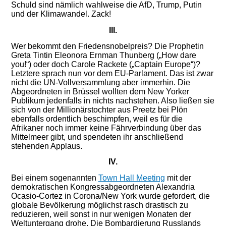
Schuld sind nämlich wahlweise die AfD, Trump, Putin
und der Klimawandel. Zack!
III.
Wer bekommt den Friedensnobelpreis?
Die
Prophetin
Greta
Tintin Eleonora Ernman Thunberg
(„How dare
you!“) oder doch
Carole Rackete
(„Captain Europe“)
?
Letztere
sprach
nun
vor
dem
EU-Parlament. Das ist zwar
nicht die UN-Vollversammlung aber immerhin.
D
ie
Abgeordneten in Brüssel
wollte
n
dem New Yorker
Publikum jedenfalls in nichts nachstehen. Also
ließ
en
sie
sich von der Millionärstochter aus Preetz bei Plön
ebenfalls ordentlich beschimpfen,
weil es für die
Afrikaner noch immer keine Fährverbindung über das
Mittelmeer gibt,
und spendete
n
ihr anschließend
stehenden Applaus.
I
V.
Bei einem sogenannten
Town Hall Meeting
mit der
demokratischen Kongressabgeordneten Alexandria
Ocasio-Cortez in Corona/New York wurde gefordert, die
globale Bevölkerung möglichst rasch drastisch zu
reduzieren, weil sonst in nur wenigen Monaten der
Weltuntergang drohe. Die Bombardierung Russlands