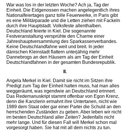
War was los in der letzten Woche? Ach ja, Tag der
Einheit. Die Eidgenossen machen angelegentlich ihres
Nationalfeiertages ganz tolle Feuerwerke, in Paris gibt
es eine Militärparade und die Letten ziehen mit Fackeln
durch ihre Hauptstadt. Volksfeste allenthalben.
Deutschland feierte in Kiel. Die sogenannte
Festveranstaltung versprühte den Charme einer
Jahreshauptversammlung des Sparkassenverbandes.
Keine Deutschlandfahne weit und breit. In jeder
dänischen Kleinstadt flattern unterjährig mehr
Dannebrogs an den Häusern als am Tag der Einheit
Deutschlandfahnen in der gesamten Bundesrepublik.
II.
Angela Merkel in Kiel. Damit sie nicht im Sitzen ihre
Predigt zum Tag der Einheit halten muss, hat man alles
weggeräumt, was irgendwie an Deutschland erinnert.
Das Redemanuskript stammt offenbar von Egon Krenz,
denn die Kanzlerin ermahnt ihre Untertanen, nicht wie
1989 dem Staat oder gar einer Partei die Schuld an den
herrschenden Zuständen zu geben. Aber leben wir nicht
im besten Deutschland aller Zeiten? Jedenfalls nicht
mehr lange. Und für diesen Fall will Merkel schon mal
vorgesorgt haben. Sie hat mit all dem nichts zu tun.