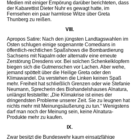
Medien mit einiger Empörung darüber berichteten, dass
der Kabarettist Dieter Nuhr es gewagt hatte, im
Fernsehen ein paar harmlose Witze über Greta
Thunberg zu reißen.
VIII.
Apropos Satire: Nach den jüngsten Landtagswahlen im
Osten schlugen einige sogenannte Comedians in
öffentlich-rechtlichen Spaßshows
die Bombardierung
Sachsens mit Napalm oder
alternativ
eine erneute
Zerstörung Dresdens
vor
.
Bei solchen Schenkelklopfern
biegen sich die Gutmenschen vor Lachen
. Aber wehe,
jemand spöttelt über
die Heilige
Greta
oder den
Klimawandel
. Da verstehen die Linken keinen Spaß
mehr.
Freiheit hat schließlich Grenzen
oder wie
Stefanie
Neumann,
Sprecherin des Biohandelshauses Alnatura,
unlängst
feststellte: „
Die Klimakrise
ist
eines der
dringendsten Probleme unserer Zeit. Sie zu leugnen ha
t
nichts mehr mit Meinungsäußerung zu tun.“
Wenigstens
darf man noch der Meinung sein, keine Alnatura-
Produkte mehr zu kaufen.
IX.
Zwar besitzt die Bundeswehr kaum einsatzfähige