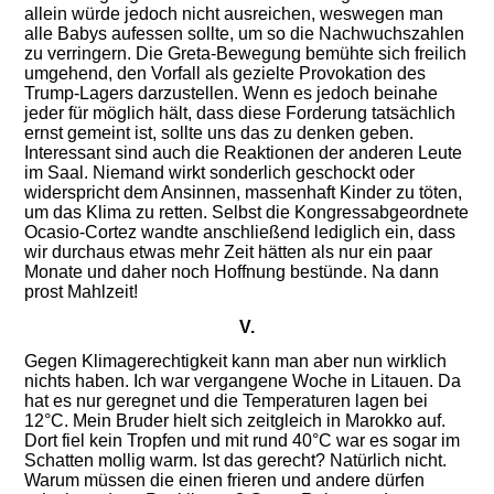
allein würde jedoch nicht ausreichen, weswegen man
alle Babys aufessen sollte, um so die Nachwuchszahlen
zu verringern.
Die Greta-Bewegung bemühte sich freilich
umgehend, den Vorfall als gezielte Provokation des
Trump-Lagers darzustellen. Wenn es jedoch beinahe
jeder für möglich hält, dass diese Forderung tatsächlich
ernst gemeint ist, sollte uns das zu denken geben.
Interessant sind auch die Reaktionen der anderen Leute
im Saal. Niemand wirkt sonderlich geschockt oder
widerspricht dem Ansinnen, massenhaft Kinder zu töten,
um das Klima zu retten. Selbst die Kongressabgeordnete
Ocasio-Cortez wandte anschließend lediglich ein, dass
wir durchaus etwas mehr Zeit hätten als nur ein paar
Monate und daher noch Hoffnung bestünde. Na dann
prost Mahlzeit!
V.
Gegen Klimagerechtigkeit kann man aber nun wirklich
nichts haben. Ich war vergangene Woche in Litauen. Da
hat es nur geregnet und die Temperaturen lagen bei
12°C. Mein Bruder hielt sich zeitgleich in Marokko auf.
Dort fiel kein Tropfen und mit rund 40°C war es sogar im
Schatten mollig warm. Ist das gerecht? Natürlich nicht.
Warum müssen die einen frieren und andere dürfen