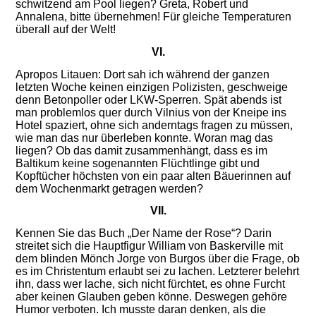
schwitzend am Pool liegen? Greta, Robert und
Annalena, bitte übernehmen! Für gleiche Temperaturen
überall auf der Welt!
VI.
Apropos Litauen: Dort sah ich während der ganzen
letzten Woche keinen einzigen Polizisten, geschweige
denn Betonpoller oder LKW-Sperren. Spät abends ist
man problemlos quer durch Vilnius von der Kneipe ins
Hotel spaziert, ohne sich anderntags fragen zu müssen,
wie man das nur überleben konnte. Woran mag das
liegen? Ob das damit zusammenhängt, dass es im
Baltikum keine sogenannten Flüchtlinge gibt und
Kopftücher höchsten von ein paar alten Bäuerinnen auf
dem Wochenmarkt getragen werden?
VII.
Kennen Sie das Buch „Der Name der Rose“? Darin
streitet sich die Hauptfigur William von Baskerville mit
dem blinden Mönch Jorge von Burgos über die Frage, ob
es im Christentum erlaubt sei zu lachen. Letzterer belehrt
ihn, dass wer lache, sich nicht fürchtet, es ohne Furcht
aber keinen Glauben geben könne. Deswegen gehöre
Humor verboten. Ich musste daran denken, als die