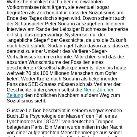
Wahrscheinlichkeit nach über die erwähnten
Vorkommnisse nicht ärgern, sie eventuell sogar
begrüßen als Zeichen dafür, dass der Sozialismus am
Ende des Tages doch siegen wird. Davon scheint auch
der Schauspieler Peter Sodann auszugehen. In einem
Interview am Rande der Leipziger Buchmesse bemerkte
er listig, das gegenwärtige System sei nur der
„angebliche Sieger“ der Geschichte, da uns die Zukunft
noch bevorstünde. Sodann geht also davon aus, dass es
dereinst zu einer Umkehr des Verlierer-Sieger-
Verhältnisses kommen könnte. Mitnichten sind das die
absurden Wunschträume der Fossilien eines
gescheiterten Gesellschaftsexperiments, dem bis heute
weltweit 70 bis 100 Millionen Menschen zum Opfer
fielen. Weder Krenz noch Sodann als bekennenden
Fans des SED-Staates müssen sich als Verlierer der
Geschichte fühlen, wenn selbst die
Neue Zürcher
Zeitung
den nördlichen Nachbarn auf dem Weg zum
Sozialismus sieht.
Gustave Le Bon beschreibt in seinem wegweisenden
Buch „Die Psychologie der Massen“ den Fall eines
Lynchmordes im 1870/71 von deutschen Truppen
belagerten Paris. Ein Mann wurde mitten in der Nacht
von einer aufgebrachten Menschenmenge aus seiner