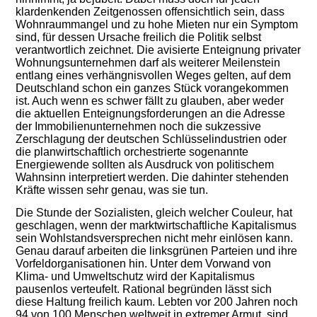
klardenkenden Zeitgenossen offensichtlich sein, dass
Wohnraummangel und zu hohe Mieten nur ein Symptom
sind, für dessen Ursache freilich die Politik selbst
verantwortlich zeichnet. Die avisierte Enteignung privater
Wohnungsunternehmen darf als weiterer Meilenstein
entlang eines verhängnisvollen Weges gelten, auf dem
Deutschland schon ein ganzes Stück vorangekommen
ist. Auch wenn es schwer fällt zu glauben, aber weder
die aktuellen Enteignungsforderungen an die Adresse
der Immobilienunternehmen noch die sukzessive
Zerschlagung der deutschen Schlüsselindustrien oder
die planwirtschaftlich orchestrierte sogenannte
Energiewende sollten als Ausdruck von politischem
Wahnsinn interpretiert werden. Die dahinter stehenden
Kräfte wissen sehr genau, was sie tun.
Die Stunde der Sozialisten, gleich welcher Couleur, hat
geschlagen, wenn der marktwirtschaftliche Kapitalismus
sein Wohlstandsversprechen nicht mehr einlösen kann.
Genau darauf arbeiten die linksgrünen Parteien und ihre
Vorfeldorganisationen hin. Unter dem Vorwand von
Klima- und Umweltschutz wird der Kapitalismus
pausenlos verteufelt. Rational begründen lässt sich
diese Haltung freilich kaum. Lebten vor 200 Jahren noch
94 von 100 Menschen weltweit in extremer Armut, sind