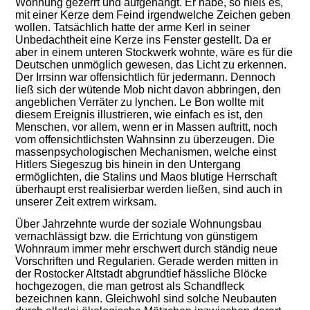
Wohnung gezerrt und aufgehängt. Er habe, so hieß es,
mit einer Kerze dem Feind irgendwelche Zeichen geben
wollen. Tatsächlich hatte der arme Kerl in seiner
Unbedachtheit eine Kerze ins Fenster gestellt. Da er
aber in einem unteren Stockwerk wohnte, wäre es für die
Deutschen unmöglich gewesen, das Licht zu erkennen.
Der Irrsinn war offensichtlich für jedermann. Dennoch
ließ sich der wütende Mob nicht davon abbringen, den
angeblichen Verräter zu lynchen. Le Bon wollte mit
diesem Ereignis illustrieren, wie einfach es ist, den
Menschen, vor allem, wenn er in Massen auftritt, noch
vom offensichtlichsten Wahnsinn zu überzeugen. Die
massenpsychologischen Mechanismen, welche einst
Hitlers Siegeszug bis hinein in den Untergang
ermöglichten, die Stalins und Maos blutige Herrschaft
überhaupt erst realisierbar werden ließen, sind auch in
unserer Zeit extrem wirksam.
Über Jahrzehnte wurde der soziale Wohnungsbau
vernachlässigt bzw. die Errichtung von günstigem
Wohnraum immer mehr erschwert durch ständig neue
Vorschriften und Regularien. Gerade werden mitten in
der Rostocker Altstadt abgrundtief hässliche Blöcke
hochgezogen, die man getrost als Schandfleck
bezeichnen kann. Gleichwohl sind solche Neubauten