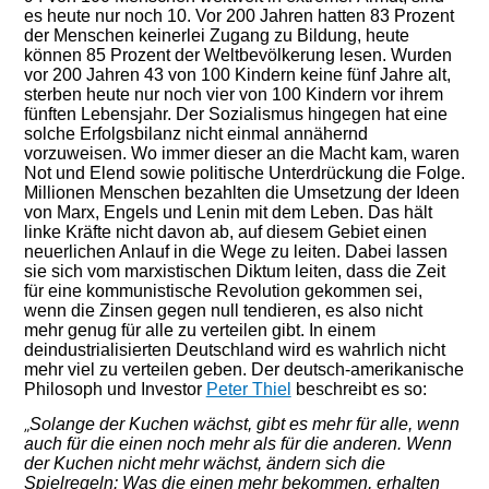
es heute nur noch 10. Vor 200 Jahren hatten 83 Prozent
der Menschen keinerlei Zugang zu Bildung, heute
können 85 Prozent der Weltbevölkerung lesen. Wurden
vor 200 Jahren 43 von 100 Kindern keine fünf Jahre alt,
sterben heute nur noch vier von 100 Kindern vor ihrem
fünften Lebensjahr. Der Sozialismus hingegen hat eine
solche Erfolgsbilanz nicht einmal annähernd
vorzuweisen. Wo immer dieser an die Macht kam, waren
Not und Elend sowie politische Unterdrückung die Folge.
Millionen Menschen bezahlten die Umsetzung der Ideen
von Marx, Engels und Lenin mit dem Leben. Das hält
linke Kräfte nicht davon ab, auf diesem Gebiet einen
neuerlichen Anlauf in die Wege zu leiten. Dabei lassen
sie sich vom marxistischen Diktum leiten, dass die Zeit
für eine kommunistische Revolution gekommen sei,
wenn die Zinsen gegen null tendieren, es also nicht
mehr genug für alle zu verteilen gibt. In einem
deindustrialisierten Deutschland wird es wahrlich nicht
mehr viel zu verteilen geben. Der deutsch-amerikanische
Philosoph und Investor
Peter Thiel
beschreibt es so:
Solange der Kuchen wächst, gibt es mehr für alle, wenn
„
auch für die einen noch mehr als für die anderen. Wenn
der Kuchen nicht mehr wächst, ändern sich die
Spielregeln: Was die einen mehr bekommen, erhalten