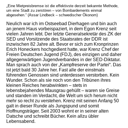
„
Eine Mietpreisbremse ist die effektivste derzeit bekannte Methode,
um eine Stadt zu zerstören – von Bombardements einmal
abgesehen.“ (Assar Lindbeck – schwedischer Ökonom)
Neulich war ich im Ostseebad Dierhagen und bin auch
an jenem Haus vorbeispaziert, in dem Egon Krenz seit
vielen Jahren lebt. Der letzte Generalsekretär des ZK der
SED und Vorsitzende des Staatsrates der DDR ist
inzwischen 82 Jahre alt. Bevor er sich zum Kronprinzen
Erich Honeckers hochgedient hatte, war Krenz Chef der
Freien Deutschen Jugend (FDJ), des einzigen und daher
allgegenwärtigen Jugendverbandes in der SED-Diktatur.
Man sprach auch von der „Kampfreserve der Partei“. Das
ist jetzt bald 30 Jahre her. Fast alle der einstmals
führenden Genossen sind unterdessen verstorben. Kein
Wunder. Schon als sie noch von den Tribünen ihres
kleinen Reiches herabwinkten – stets in
lebensbejahendes Mausgrau gehüllt – waren sie Greise
und standen im Verdacht, die Welt um sich herum nicht
mehr so recht zu verstehen. Krenz mit seinen Anfang 50
galt in dieser Runde als Jungspund und somit
Hoffnungsträger. Seit 2003 wohnt er in seiner alten
Datsche und schreibt Bücher. Kein allzu übler
Lebensabend.