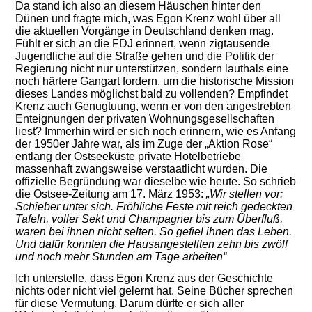
Da stand ich also an diesem Häuschen hinter den
Dünen und fragte mich, was Egon Krenz wohl über all
die aktuellen Vorgänge in Deutschland denken mag.
Fühlt er sich an die FDJ erinnert, wenn zigtausende
Jugendliche auf die Straße gehen und die Politik der
Regierung nicht nur unterstützen, sondern lauthals eine
noch härtere Gangart fordern, um die historische Mission
dieses Landes möglichst bald zu vollenden? Empfindet
Krenz auch Genugtuung, wenn er von den angestrebten
Enteignungen der privaten Wohnungsgesellschaften
liest? Immerhin wird er sich noch erinnern, wie es Anfang
der 1950er Jahre war, als im Zuge der „Aktion Rose“
entlang der Ostseeküste private Hotelbetriebe
massenhaft zwangsweise verstaatlicht wurden. Die
offizielle Begründung war dieselbe wie heute. So schrieb
die Ostsee-Zeitung am 17. März 1953:
„
Wir stellen vor:
Schieber unter sich. Fröhliche Feste mit reich gedeckten
Tafeln, voller Sekt und Champagner bis zum Überfluß,
waren bei ihnen nicht selten. So gefiel ihnen das Leben.
Und dafür konnten die Hausangestellten zehn bis zwölf
und noch mehr Stunden am Tage arbeiten“
Ich unterstelle, dass Egon Krenz aus der Geschichte
nichts oder nicht viel gelernt hat. Seine Bücher sprechen
für diese Vermutung. Darum dürfte er sich aller