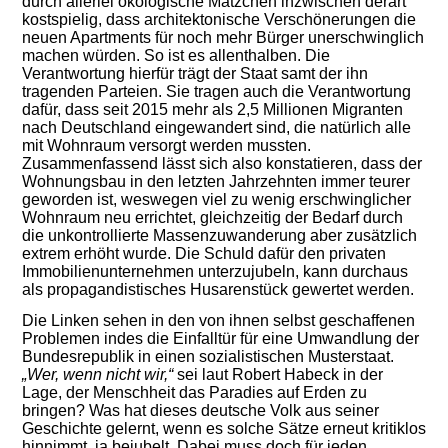
durch allerlei ökologische Mätzchen inzwischen derart
kostspielig, dass architektonische Verschönerungen die
neuen Apartments für noch mehr Bürger unerschwinglich
machen würden. So ist es allenthalben. Die
Verantwortung hierfür trägt der Staat samt der ihn
tragenden Parteien. Sie tragen auch die Verantwortung
dafür, dass seit 2015 mehr als 2,5 Millionen Migranten
nach Deutschland eingewandert sind, die natürlich alle
mit Wohnraum versorgt werden mussten.
Zusammenfassend lässt sich also konstatieren, dass der
Wohnungsbau in den letzten Jahrzehnten immer teurer
geworden ist, weswegen viel zu wenig erschwinglicher
Wohnraum neu errichtet, gleichzeitig der Bedarf durch
die unkontrollierte Massenzuwanderung aber zusätzlich
extrem erhöht wurde. Die Schuld dafür den privaten
Immobilienunternehmen unterzujubeln, kann durchaus
als propagandistisches Husarenstück gewertet werden.
Die Linken sehen in den von ihnen selbst geschaffenen
Problemen indes die Einfalltür für eine Umwandlung der
Bundesrepublik in einen sozialistischen Musterstaat.
„Wer, wenn nicht wir,“
sei laut Robert Habeck in der
Lage, der Menschheit das Paradies auf Erden zu
bringen? Was hat dieses deutsche Volk aus seiner
Geschichte gelernt, wenn es solche Sätze erneut kritiklos
hinnimmt, ja bejubelt. Dabei muss doch für jeden