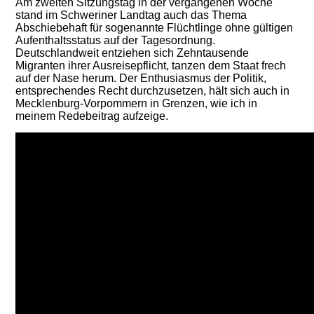
Am zweiten Sitzungstag in der vergangenen Woche
stand im Schweriner Landtag auch das Thema
Abschiebehaft für sogenannte Flüchtlinge ohne gültigen
Aufenthaltsstatus auf der Tagesordnung.
Deutschlandweit entziehen sich Zehntausende
Migranten ihrer Ausreisepflicht, tanzen dem Staat frech
auf der Nase herum. Der Enthusiasmus der Politik,
entsprechendes Recht durchzusetzen, hält sich auch in
Mecklenburg-Vorpommern in Grenzen, wie ich in
meinem Redebeitrag aufzeige.