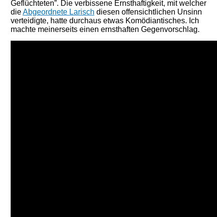
Geflüchteten”. Die verbissene Ernsthaftigkeit, mit welcher
die
Abgeordnete Larisch
diesen offensichtlichen Unsinn
verteidigte, hatte durchaus etwas Komödiantisches. Ich
machte meinerseits einen ernsthaften Gegenvorschlag.