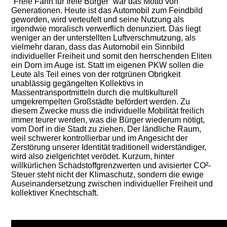
“Freie Fahrt für freie Bürger” war das Motto von
Generationen. Heute ist das Automobil zum Feindbild
geworden, wird verteufelt und seine Nutzung als
irgendwie moralisch verwerflich denunziert. Das liegt
weniger an der unterstellten Luftverschmutzung, als
vielmehr daran, dass das Automobil ein Sinnbild
individueller Freiheit und somit den herrschenden Eliten
ein Dorn im Auge ist. Statt im eigenen PKW sollen die
Leute als Teil eines von der rotgrünen Obrigkeit
unablässig gegängelten Kollektivs in
Massentransportmitteln durch die multikulturell
umgekrempelten Großstädte befördert werden. Zu
diesem Zwecke muss die individuelle Mobilität freilich
immer teurer werden, was die Bürger wiederum nötigt,
vom Dorf in die Stadt zu ziehen. Der ländliche Raum,
weil schwerer kontrollierbar und im Angesicht der
Zerstörung unserer Identität traditionell widerständiger,
wird also zielgerichtet verödet. Kurzum, hinter
willkürlichen Schadstoffgrenzwerten und avisierter CO²-
Steuer steht nicht der Klimaschutz, sondern die ewige
Auseinandersetzung zwischen individueller Freiheit und
kollektiver Knechtschaft.