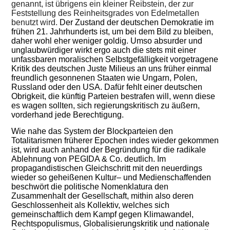
genannt, ist
übrigens
ein kleiner Reibstein, der zur
Feststellung de
s Reinheitsgrades
von
Edelmetallen
benutzt wird.
Der Zustand der deutschen Demokratie im
frühen 21. Jahrhunderts ist, um bei
dem Bild zu bleiben,
daher wohl eher weniger goldig. Umso absurder und
unglaubwürdiger wirkt ergo auch die stets mit einer
unfassbaren moralischen
Selbstgefälligkeit
vorgetragene
Kritik des deutschen Juste Milieus an uns früher einmal
freundlich gesonnenen Staaten wie Ungarn, Polen,
Russland oder den USA. Dafür fehlt einer deutschen
Obrigkeit, die künftig Parteien bestrafen will, wenn diese
es wagen sollten, sich regierungskritisch zu äußern,
vorderhand
jede Berechtigung.
W
ie nahe das System der Blockparteien den
Totalitarismen früherer Epochen indes wieder gekommen
ist, wird auch anhand der Begründung für die radikale
Ablehnung von PEGIDA & Co. deutlich.
I
m
propagandistischen
Gleichschritt mit den
neuerdings
wieder so
geheißenen
Kultur
–
und
Medien
schaffende
n
beschwör
t die politische Nomenklatura
den
Zusammenhalt der Gesellschaft, mithin also deren
Geschlossenheit als Kollektiv, welches sich
gemeinschaftlich dem Kampf gegen Klimawandel,
Rechtspopulismus, Globalisierungskritik und nationale