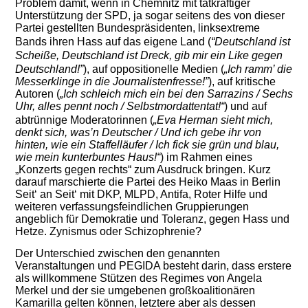
Problem damit, wenn in Chemnitz mit tatkräftiger
Unterstützung der SPD, ja sogar seitens des von dieser
Partei gestellten Bundespräsidenten, linksextreme
Bands
ihren Hass auf das eigene Land (
“Deutschland ist
Scheiße, Deutschland ist Dreck, gib mir ein Like gegen
Deutschland!”
), auf oppositionelle Medien (
„Ich ramm’ die
Messerklinge
in die
Journalisten
f
resse!
”
), auf kritische
Autoren (
„Ich schleich mich ein bei den Sarrazins / Sechs
Uhr, alles pennt noch / Selbstmordattentat!“
) und auf
abtrünnige Moderatorinnen (
„
Eva Herman
sieht mich,
denkt sich, was’n Deutscher / Und ich gebe ihr von
hinten, wie ein Staffelläufer / Ich fick sie grün und blau,
wie mein kunterbuntes Haus!“
)
im Rahmen eines
„Konzerts gegen rechts“ zum Ausdruck bringen
.
Kurz
darauf marschierte die Partei des Heiko Maas in Berlin
Seit‘ an Seit‘ mit DKP, MLPD, Antifa, Roter Hilfe und
weiteren verfassungsfeindlichen Gruppierungen
angeblich für Demokratie und Toleranz, gegen Hass und
Hetze. Zynismus oder Schizophrenie?
Der Unterschied zwischen den genannten
Veranstaltungen und PEGIDA besteht darin, dass erstere
als willkommene Stützen des Regimes von Angela
Merkel und der sie umgebenen großkoalitionären
Kamarilla gelten
können
, letztere aber als de
ss
en