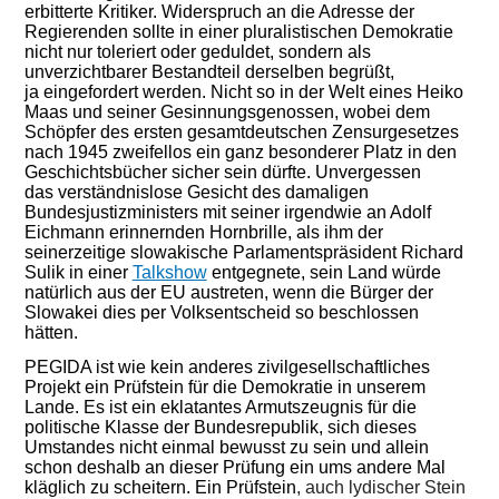
erbitterte Kritiker.
Widerspruch an die Adresse der
Regierenden sollte in einer pluralistischen Demokratie
nicht nur toleriert oder geduldet, sondern als
unverzichtbarer Bestandteil derselben begrüßt,
ja eingefordert werden. Nicht so in der Welt eines Heiko
Maas und seiner Gesinnungsgenossen, wobei dem
Schöpfer des ersten gesamtdeutschen Zensurgesetzes
nach 1945 zweifellos ein ganz besonderer Platz in den
Geschichtsbücher sicher sein dürfte. Unvergessen
das verständnislose Gesicht des damaligen
Bundesjustizministers mit seiner irgendwie an Adolf
Eichmann erinnernden Hornbrille, als ihm der
seinerzeitige slowakische Parlamentspräsident Richard
Sulik
in einer
Talkshow
entgegnete, sein Land würde
natürlich aus der EU austreten, wenn die Bürger der
Slowakei dies per Volksentscheid so beschlossen
hätten.
P
EGIDA ist wie kein anderes zivilgesellschaftliches
Projekt ein Prüfstein für die Demokratie in unserem
Lande. Es ist ein eklatantes Armutszeugnis für die
politische Klasse der Bundesrepublik, sich dieses
Umstandes nicht einmal bewusst zu sein
und
allein
schon deshalb an dieser Prüfung ein ums andere Mal
kläglich zu scheitern. Ein Prüfstein
, auch lydischer Stein