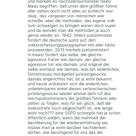
und merkels ex-reichszensurminister heiko
Maas begriffen, daß unter dem größten führer
aller zeiten doch nicht alles so schlecht war.
okay, das vergasen von menschen war
scheiße. aber die methoden, das eigene volk
zum schweigen zu bringen waren doch super.
und da wendet man die methoden ja auch
gerne wieder an. 1942: hitlers justizminister
fordert die deutsche justiz auf, den
volksverhetzungsparagraphen mit aller härte
anzuwenden. 2015 merkels justizminister(
H.maas) fordert das selbe. die gleiche
agressive fratze wie damals. der gleiche
agressive ton wie damals. und original der
selbe wortlaut wie damals. was ein widerliches,
führertreues mordgeiles juristengesocks
damals angerichtet hat, ist ja wohl bekannt.
und heute erdreisten sich die widerlichen,
unbelehrbaren enkel dieses verbrecherischen
juristengesocks wieder einmal dem ruf des
reichsjustizministers der größten führerin aller
zeiten zu folgen. was für ein glück, daß die
todesstrafe noch abgeschafft ist. wie lange
wohl noch??? eine SSPD schnepfe hat ja schon
öffentlich erklärt, wenn die mehrheit der
bevölkerung für die wiedereinführung sei,
müsse man ja wohl darüber nachdenken
dürfen. wie beruhigend für uns das die