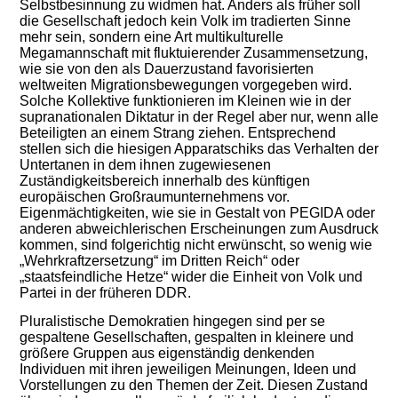
Selbstbesinnung zu widmen hat.
Anders als früher soll
die
Gesellschaft
jedoch
kein Volk
im tradierten Sinne
mehr sein, sondern eine Art
multikulturelle
Mega
mannschaft
mit fluktuierender Zusammens
e
tzung,
wie
sie
von den als Dauerzustand favorisierten
weltweiten Migrations
bewegungen
vorgegeben
wird
.
Solche
K
ollektive funktionieren
im Kleinen
wie in der
supranationalen Diktatur
in
der
Regel
aber
nur, wenn all
e
Beteiligten an einem Strang ziehen.
Entsprechend
stellen sich die
hiesigen Apparatschiks
das Verhalten der
Untertanen in dem
ih
nen zugewiesenen
Zuständigkeitsbereich
innerhalb des künftigen
europäischen Großraumunternehmens vor
.
Eigenmächtigkeiten, wie sie in Gestalt von PEGIDA oder
anderen abweichlerischen Erscheinungen zum Ausdruck
kommen, sind folgerichtig nicht erwünscht,
so wenig wie
„Wehrkraftzersetzung“ im Dritten Reich“ oder
„staatsfeindliche Hetze“ wider die Einheit von Volk und
Partei in der früheren DDR.
Pluralistische Demokratien hingegen sind per
se
gespaltene Gesellschaften, gespalten in
kleinere und
größere
Gruppen
aus eigenständig denkenden
Individuen
mit ihren jeweiligen Meinungen, Ideen und
Vorstellungen zu den Themen der Zeit.
Diesen Zustand