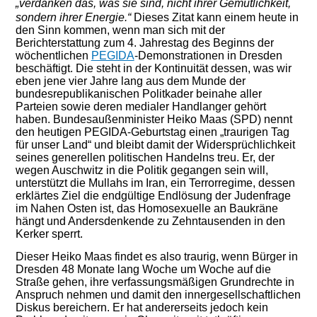
„
verdanken das, was sie sind, nicht ihrer Gemütlichkeit,
sondern ihrer Energie.“
Dieses Zitat ka
nn
einem
heute in
den Sinn
kommen
,
wenn man sich mit
d
er
Berichterstattung
zum 4. Jahrestag des Beginns der
wöchentlichen
PEGIDA
-Demonstrationen
in Dresden
beschäftigt. Die steht in der Kontinuität dessen, was wir
eben jene vier Jahre lang aus dem Munde der
bundesrepublikanischen Politkader beinahe aller
Parteien sowie deren medialer Handlanger gehört
haben. Bundesaußenminister Heiko Maas (SPD) nennt
den heutigen PEGIDA-Geburtstag einen „traurigen Tag
für unser Land“ und bleibt damit der Widersprüchlichkeit
seines generellen politischen Handelns treu. Er, der
wegen Auschwitz in die Politik gegangen
sein will
,
unterstützt die Mullahs im Iran, ein Terrorregime, dessen
erklärtes Ziel die endgültige Endlösung der Judenfrage
im Nahen Osten ist,
das Homosexuelle an Baukräne
hängt und Andersdenkende zu Zehntausenden in den
Kerker sperrt.
Dieser Heiko Maas findet es also traurig, wenn Bürger in
Dresden 48 Monate lang Woche um Woche auf die
Straße gehen, ihre verfassungsmäßigen Grundrecht
e
in
Anspruch nehmen und damit den innergesellschaftlichen
Diskus bereichern. Er hat andererseits jedoch kein