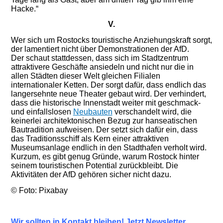
Hacke.“
V.
We
r sich um Rostocks touristische Anziehungskraft sorgt,
der lamentiert nicht über Demonstrationen der AfD.
Der
schaut
stattdessen, dass sich im Stadtzentrum
attraktivere Geschäfte ansiedeln und nicht nur die in
allen Städten dieser Welt gleichen Filialen
internationaler Ketten. Der so
rgt dafür
, dass endlich das
langersehnte neue Theater gebaut wird. Der verhinder
t
,
dass die historische Innenstadt weiter mit geschmack-
und einfallslosen
Neubauten
verschandelt wird, die
keinerlei architektonischen Bezug zur hanseatischen
Bautradition aufweisen. Der s
etzt sich dafür ein
, dass
das Traditionsschiff
als Kern einer attraktiven
Museumsanlage endlich in den Stadthafen verholt wird.
Kurzum, es gibt genug Gründe, warum Rostock hinter
seinem touristischen Potential zurückbleibt. Die
Aktivitäten der AfD gehören sicher nicht dazu.
© Foto: Pixabay
Wir sollten in Kontakt bleiben! Jetzt Newsletter