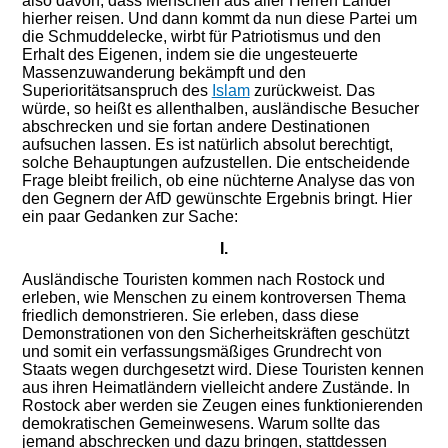
also davon, dass Menschen aus aller Herren Länder
hierher reisen. Und dann kommt da nun diese Partei um
die Schmuddelecke, wirbt für Patriotismus und den
Erhalt des Eigenen, indem sie die ungesteuerte
Massenzuwanderung bekämpft und den
Superioritätsanspruch des
Islam
zurückweist. Das
würde, so heißt es allenthalben, ausländische Besucher
abschrecken und sie fortan andere Destinationen
aufsuchen lassen. Es ist natürlich absolut berechtigt,
solche Behauptungen aufzustellen. Die entscheidende
Frage bleibt freilich, ob eine nüchterne Analyse das von
den Gegnern der AfD gewünschte Ergebnis bringt. Hier
ein paar Gedanken zur Sache:
I.
Ausländische Touristen kommen nach Rostock und
erleben, wie Menschen zu einem kontroversen Thema
friedlich demonstrieren. Sie erleben, dass diese
Demonstrationen von den Sicherheitskräften geschützt
und somit ein verfassungsmäßiges Grundrecht von
Staats wegen durchgesetzt wird. Diese Touristen kennen
aus ihren Heimatländern vielleicht andere Zustände. In
Rostock aber werden sie Zeugen eines funktionierenden
demokratischen Gemeinwesens. Warum sollte das
jemand abschrecken und dazu bringen, stattdessen