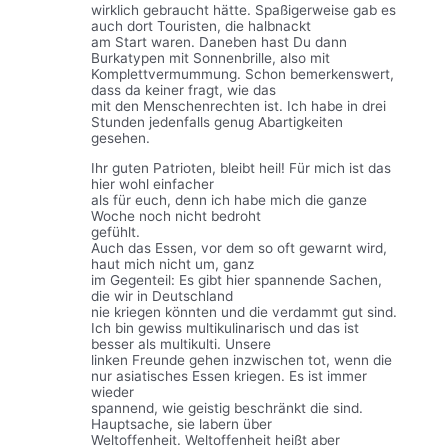
wirklich gebraucht hätte. Spaßigerweise gab es
auch dort Touristen, die halbnackt
am Start waren. Daneben hast Du dann
Burkatypen mit Sonnenbrille, also mit
Komplettvermummung. Schon bemerkenswert,
dass da keiner fragt, wie das
mit den Menschenrechten ist. Ich habe in drei
Stunden jedenfalls genug Abartigkeiten
gesehen.
Ihr guten Patrioten, bleibt heil! Für mich ist das
hier wohl einfacher
als für euch, denn ich habe mich die ganze
Woche noch nicht bedroht
gefühlt.
Auch das Essen, vor dem so oft gewarnt wird,
haut mich nicht um, ganz
im Gegenteil: Es gibt hier spannende Sachen,
die wir in Deutschland
nie kriegen könnten und die verdammt gut sind.
Ich bin gewiss multikulinarisch und das ist
besser als multikulti. Unsere
linken Freunde gehen inzwischen tot, wenn die
nur asiatisches Essen kriegen. Es ist immer
wieder
spannend, wie geistig beschränkt die sind.
Hauptsache, sie labern über
Weltoffenheit. Weltoffenheit heißt aber