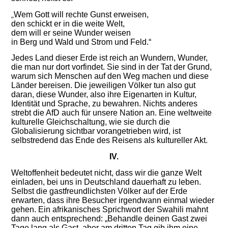
Wem Gott will rechte Gunst erweisen,
„
den schickt er in die weite Welt,
dem will er seine Wunder weisen
in Berg und Wald und Strom und Feld.“
Jedes Land dieser Erde ist reich an Wundern, Wunder,
die man nur dort vorfindet. Sie sind in der Tat der Grund,
warum sich Menschen auf den Weg machen und diese
Länder bereisen. Die jeweiligen Völker tun also gut
daran, diese Wunder, also ihre Eigenarten in Kultur,
Identität und Sprache, zu bewahren. Nichts anderes
strebt die AfD auch für unsere Nation an. Eine weltweite
kulturelle Gleichschaltung, wie sie durch die
Globalisierung sichtbar vorangetrieben wird, ist
selbstredend das Ende des Reisens als kultureller Akt.
IV.
Weltoffenheit bedeutet nicht, dass wir die ganze Welt
einladen, bei uns in Deutschland dauerhaft zu leben.
Selbst die gastfreundlichsten Völker auf der Erde
erwarten, dass ihre Besucher irgendwann einmal wieder
gehen.
Ein afrikanisches Sprichwort der
Swahili
mahnt
dann auc
h entsprechend: „Behandle deinen Gast zwei
Tage lang als Gast, aber am dritten Tag gib ihm eine