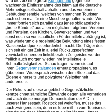
wird die AfD eine große
Kundgebung
gegen die
wachsende Einflussnahme des Islam auf die deutsche
Mehrheitsgesellschaft abhalten und das vor einem
Gebäudeensemble, welches von manchen Touristen
auch schon mal für eine Moschee gehalten wurde. Wie
immer formiert sich parallel dazu jenes obligatorische
„breite Bündnis“ aus allen möglichen rotgrünen Vereinen
und Parteien, den Kirchen, Gewerkschaften und wer
sonst noch so von staatlichen Fördermitteln abhängig ist,
was wiederum die regelmäßige Bekundung eines festen
Klassenstandpunkts erforderlich macht. Die Träger des
sich seit einiger Zeit in allerlei Rückzugsgefechten
verwickelt sehenden linksliberalen Zeitgeistes werden
freilich auch morgen wieder ihre intellektuelle
Schmalbrüstigkeit zur Schau tragen, wenn sie auf
ihren
Gegenveranstaltungen
erneut propagieren, es
gäbe einen Widerspruch zwischen dem Stolz auf das
Eigene einerseits und polyglotter Weltoffenheit
andererseits.
Der Rekurs auf diese angebliche Gegensätzlichkeit
kennzeichnet sämtliche Einwände gegen alle vorherigen
und auch diese morgige Demonstration der AfD in
unserer Hansestadt. Rostock sei weltoffen, müsse das
auch zwingend sein, denn es lebe mithin vom Tourismus,