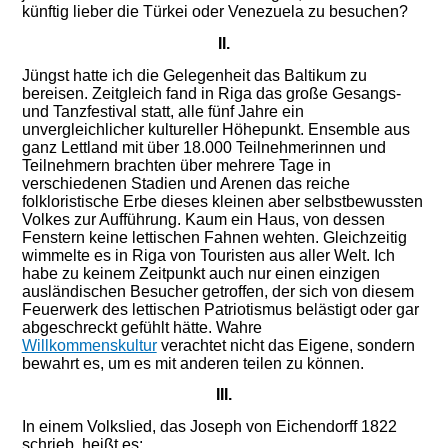
künftig lieber die Türkei oder Venezuela zu besuchen?
II.
Jüngst hatte ich die Gelegenheit das Baltikum zu
bereisen. Zeitgleich fand in Riga das große Gesangs-
und Tanzfestival statt, alle fünf Jahre ein
unvergleichlicher kultureller Höhepunkt. Ensemble aus
ganz Lettland mit über 18.000 Teilnehmerinnen und
Teilnehmern brachten über mehrere Tage in
verschiedenen Stadien und Arenen das reiche
folkloristische Erbe dieses kleinen aber selbstbewussten
Volkes zur Aufführung. Kaum ein Haus, von dessen
Fenstern keine lettischen Fahnen wehten. Gleichzeitig
wimmelte es in Riga von Touristen aus aller Welt. Ich
habe zu keinem Zeitpunkt auch nur einen einzigen
ausländischen Besucher getroffen, der sich von diesem
Feuerwerk des lettischen Patriotismus belästigt oder gar
abgeschreckt gefühlt hätte. Wahre
Willkommenskultur
verachtet nicht das Eigene, sondern
bewahrt es, um es mit anderen teilen zu können.
III.
In einem Volkslied, das Joseph von Eichendorff 1822
schrieb, heißt es: