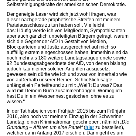
Selbstreinigungskräfte der amerikanischen Demokratie.
D
er geneigte Leser wird sich jetzt wohl fragen, was
dieser nachgerade prophetische Streifen mit meinem
Parteiausschluss zu tun haben soll. Vielleicht
das: Häufig werde ich von
Mitgliedern, Sympathisanten
aber auch gänzlich unbeteiligten Bürgern
gefragt, warum
sich
die Gegner
der AfD in Gestalt von Medien,
Blockparteien
und Justiz ausgerechnet auf mich so
auffällig extrem eingeschossen ha
ben
. Immerhin
sind da
noch
mehr als 180
weitere
Landtagsabgeordnete
sowie
92 Bundestagsabgeordnete
der AfD, von denen bislang
jedoch kaum einer solchen Angriffen ausgesetzt
gewesen sein dürfte wie ich und zwar von innerhalb wie
von außerhalb unserer Reihen.
Schließlich sagte
unlängst ein Parteifreund zu mir: „Weißt Du was? Das
wird mit Deinem Buch zusammenhängen. Womöglich
hast Du in ein Wespennest gestochen, ohne es zu
wissen.“
In der Tat habe ich vom Frühjahr 2015 bis zum Frühjahr
2016, also noch vor meinem Einzug in der Schweriner
Landtag, einen Kriminalroman geschrieben, nämlich
„Die
Gründung – Affären um eine Partei“
(
hier
zu bestellen),
welcher dann Anfang 2017 erschien. Darin geht es um