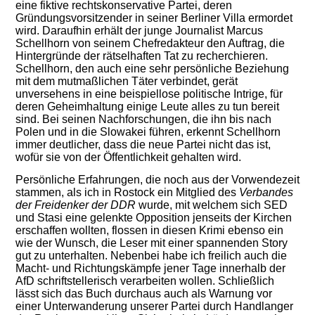
eine fiktive
rechts
konservative Partei, deren
Gründungsvorsitzender in seiner Berliner Villa ermordet
wird.
Daraufhin erhält der
junge Journalist Marcus
Schellhorn von seinem Chefredakteur den Auftrag, die
Hintergründe der rätselhaften Tat zu recherchieren.
Schellhorn, den auch eine sehr persönliche Beziehung
mit dem mutmaßlichen Täter verbindet, gerät
unversehens in eine beispiellose politische Intrige, für
deren Geheimhaltung einige Leute alles zu tun bereit
sind. Bei seinen Nachforschungen, die ihn bis nach
Polen und in die Slowakei führen, erkennt Schellhorn
immer deutlicher, dass die neue Partei nicht das ist,
wofür sie von der Öffentlichkeit gehalten wird.
Persönliche Erfahrungen, die noch aus der Vorwendezeit
stammen, als ich in Rostock ein Mitglied des
Verbandes
der Freidenker der DDR
wurde, mit welchem sich SED
und Stasi eine gelenkte Opposition jenseits der Kirchen
erschaffen wollten, flossen in diesen Krimi ebenso ein
wie der Wunsch, die Leser mit einer spannenden Story
gut zu unterhalten. Nebenbei habe ich
freilich
auch die
Macht- und Richtungskämpfe jener Tage innerhalb der
AfD schriftstellerisch verarbeiten wollen. Schließlich
lässt sich das Buch durchaus auch als Warnung vor
einer Unterwanderung unserer Partei durch Handlanger