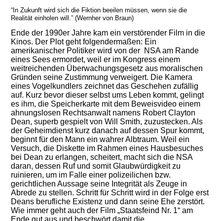
“
In Zukunft wird sich die
Fiktion beeilen müssen, wenn sie die
Realität einholen will.” (Wernher von Braun)
Ende der 1990er Jahre kam ein verstörender Film in die
Kinos. Der Plot geht folgendermaßen:
Ein
amerikanischer Politiker wird vo
n der
NSA
am Rande
eines Sees ermordet, weil er
im Kongress
einem
weitreichenden Überwachungsgesetz aus moralischen
Gründen seine Zustimmung verweigert. Die Kamera
eines Vogelkundlers zeichnet das Geschehen zufällig
auf. Kurz bevor dieser selbst ums Leben kommt, gelingt
es ihm, die Speicherkarte mit dem Beweisvideo ein
em
ahnungslosen
Rechtsanwalt namens Robert
Clayton
Dean
,
superb
gespielt von Will Smith, zuzustecken. Als
der Geheimdienst kurz danach auf dessen Spur kommt,
beginnt für den
Mann
ein wahrer Albtraum.
Weil
ein
Versuch, die Diskette im Rahmen eines Hausbesuches
bei Dean zu erlangen, scheitert, macht sich
die NSA
daran,
dessen
Ruf und somit Glaubwürdigkeit zu
ruinieren
, um im Falle einer polizeilichen
bzw.
gerichtlichen Aussage seine Integrität als Zeuge in
Abrede zu stellen.
Schritt für Schritt wird in der Folge erst
Deans berufliche Existenz und dann seine Ehe zerstört.
Wie immer geht auch der Film „Staatsfeind Nr. 1“ am
Ende gut aus und beschwört damit die