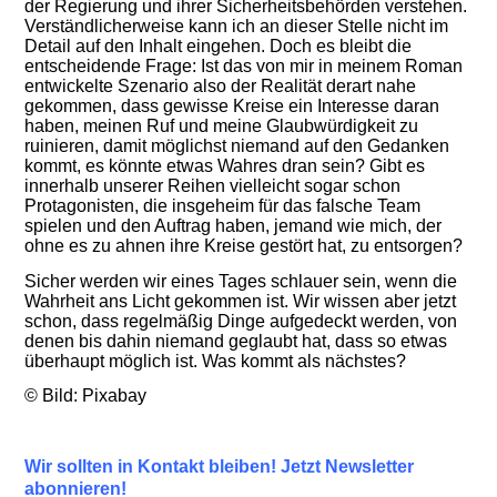
der Regierung und ihrer Sicherheitsbehörden verstehen.
Verständlicherweise kann ich an dieser Stelle nicht im
Detail auf den Inhalt eingehen. Doch es bleibt die
entscheidende Frage: Is
t
das von mir in meinem Roman
entwickelte Szenario a
lso
der Realität der
art nahe
gekommen
, dass gewisse Kreise
ein Interesse daran
haben, meinen
Ruf und
m
eine Glaubwürdigkeit zu
ruinieren
,
damit möglichst niemand auf den Gedanken
kommt, es könnte etwas Wahres dran sein?
Gibt es
innerhalb unserer Reihen vielleicht sogar schon
Protagonisten, die insgeheim für das falsche Team
spielen und den Auftrag haben, jemand wie mich, der
ohne es zu ahnen ihre Kreise gestört hat, zu entsorgen?
Sicher
werden wir eines Tages schlauer sein, wenn die
Wahrheit ans Licht gekommen ist. Wir wissen aber jetzt
schon, dass regelmäßig Dinge aufgedeckt werden, von
denen bis dahin niemand geglaubt hat, dass so etwas
überhaupt möglich ist. Was kommt als nächstes?
© Bild: Pixabay
Wir sollten in Kontakt bleiben! Jetzt Newsletter
abonnieren!