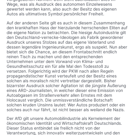
Wege, was als Ausdruck des autonomen Einzelwesens
gewertet werden kann, also auch der Besitz des eigenen
Autos als ultimatives Symbol persönlicher Freiheit.
Auf der anderen Seite gilt es auch in diesem Zusammenhang
den krankhaften Hass der hierzulande herrschenden Eliten auf
die eigene Nation zu betrachten. Die hiesige Autoindustrie gilt
den Deutschland-verrecke-Ideologen als Fabrik gewordener
Ausdruck unseres Stolzes auf das eigene Vaterland und
dessen legendäre Ingenieurskunst, ergo als suspekt. Nun aber
bietet sich die Chance, an diesem Frontabschnitt endlich
reinen Tisch zu machen und den entsprechenden
Unternehmen unter dem Vorwand von Klima- und
Gesundheitsschutz ein für alle Mal den Todesstoß zu
versetzen. Folgerichtig wird der PKW nach allen Regeln
propagandistischer Kunst verteufelt und der Besitz eines
solchen als moralisch nicht vertretbar dargestellt. Bisher
bizarrster Ausdruck solcher Agitation ist die jüngste Äußerung
eines ARD-Journalisten, in welcher dieser eine Emission von
Autoabgasen im Straßenverkehr allen Ernstes mit dem
Holocaust verglich. Die unmissverständliche Botschaft
solchen kruden Unsinns lautet: Wer Autos produziert oder ein
solches auch nur fährt, ist nicht besser als weiland die Nazis.
Der AfD gilt unsere Automobilindustrie als Kernelement der
ökonomischen Identität und Wirtschaftskraft Deutschlands.
Dieser Status entbindet sie freilich nicht von der
Verantwortung, sich innovativ weiterzuentwickeln und den