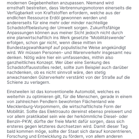
modernen Gegebenheiten anzupassen. Niemand wird
ernsthaft bestreiten, dass Verbrennungsmotoren einerseits die
Verfügbarkeit von Kraftstoffen erfordern, welche aus der
endlichen Ressource Erdöl gewonnen werden und
andererseits für eine mehr oder minder nachteilige
Schadstoffbelastung der Umwelt sorgen. Zukunftsfähige
Anpassungen können aus meiner Sicht jedoch nicht durch
eine planwirtschaftlich ins Werk gesetzte “Mobilitätswende”
erfolgen, schon gar nicht, wenn diese mitten im
Bundestagswahlkampf auf populistische Weise angekündigt
wird. Wir müssen Personen- und Warenverkehr insgesamt neu
denken. Nötig wäre hier ein umfassendes, mithin also
ganzheitliches Konzept. Wer über eine Senkung des
Schadstoffausstoßes redet, sollte zum Beispiel auch darüber
nachdenken, ob es nicht sinnvoll wäre, den stetig
anwachsenden Güterverkehr verstärkt von der Straße auf die
Schiene zu verlagern.
Einstweilen ist das konventionelle Automobil, welches es
weiterhin zu optimieren gilt, für die Menschen, gerade in einem
von zahlreichen Pendlern bewohnten Flächenland wie
Mecklenburg-Vorpommern, die wirtschaftlichste Form der
Mobilität. Sollte das Elektroauto dereinst ebenso preiswert und
vor allem praktikabel sein wie der herkömmliche Diesel- oder
Benzin-PKW, dürfte der freie Markt dafür sorgen, dass sich
ersteres gegen letzteres durchsetzen wird. Damit dieser Tag
bald kommen möge, sollte der Staat sich darauf konzentrieren,
Forschung und Entwicklung zu fördern, von allem anderen