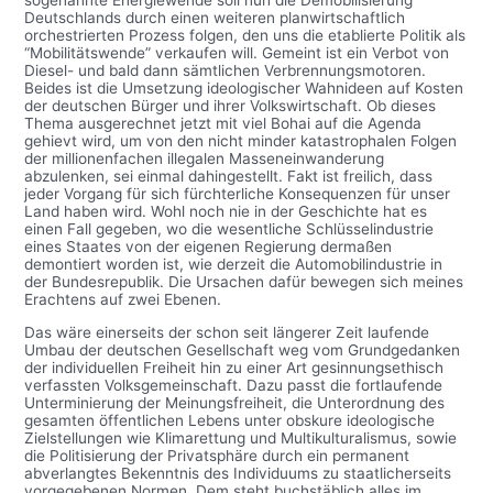
sogenannte Energiewende soll nun die Demobilisierung
Deutschlands durch einen weiteren planwirtschaftlich
orchestrierten Prozess folgen, den uns die etablierte Politik als
“Mobilitätswende” verkaufen will. Gemeint ist ein Verbot von
Diesel- und bald dann sämtlichen Verbrennungsmotoren.
Beides ist die Umsetzung ideologischer Wahnideen auf Kosten
der deutschen Bürger und ihrer Volkswirtschaft. Ob dieses
Thema ausgerechnet jetzt mit viel Bohai auf die Agenda
gehievt wird, um von den nicht minder katastrophalen Folgen
der millionenfachen illegalen Masseneinwanderung
abzulenken, sei einmal dahingestellt. Fakt ist freilich, dass
jeder Vorgang für sich fürchterliche Konsequenzen für unser
Land haben wird. Wohl noch nie in der Geschichte hat es
einen Fall gegeben, wo die wesentliche Schlüsselindustrie
eines Staates von der eigenen Regierung dermaßen
demontiert worden ist, wie derzeit die Automobilindustrie in
der Bundesrepublik. Die Ursachen dafür bewegen sich meines
Erachtens auf zwei Ebenen.
Das wäre einerseits der schon seit längerer Zeit laufende
Umbau der deutschen Gesellschaft weg vom Grundgedanken
der individuellen Freiheit hin zu einer Art gesinnungsethisch
verfassten Volksgemeinschaft. Dazu passt die fortlaufende
Unterminierung der Meinungsfreiheit, die Unterordnung des
gesamten öffentlichen Lebens unter obskure ideologische
Zielstellungen wie Klimarettung und Multikulturalismus, sowie
die Politisierung der Privatsphäre durch ein permanent
abverlangtes Bekenntnis des Individuums zu staatlicherseits
vorgegebenen Normen. Dem steht buchstäblich alles im