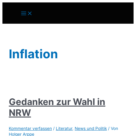
Zum
Inhalt
Main
springen
Menu
Inflation
Gedanken zur Wahl in
NRW
Kommentar verfassen
/
Literatur
,
News und Politik
/ Von
Holger Arppe