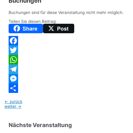
Buchungen
Buchungen sind für diese Veranstaltung nicht mehr möglich.
Teilen Sie diesen Beitrag:
Share
Post
Facebook
Twitter
WhatsApp
Telegram
Messenger
Teilen
Beitragsnavigation
←
zurück
weiter
→
Nächste Veranstaltung