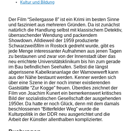
Kultur und Bildung
Der Film “Seilergasse 8” ist ein Krimi im besten Sinne
und faszinier
t
aus mehreren Gründen. Da ist zunächst
natürlich d
ie Handlung
selbst mit
klassischem Detektiv,
überraschender Wendung und
packende
m
Showdown. Alldieweil der 1959 produzierte
Schwarzweißfilm in Rostock gedreht wurde, gibt es
jede Menge interessante
r
Aufnahmen aus jenen Tagen
zu bestaunen und zwar von der Innenstadt über das
neu errichtete Universitätsklinikum bis hin zum gerade
im Bau befindlichen Seehafen. Selbst die längst
abgerissene Kabelkrananlage der Warnowwerft kann
aus der Nähe bestaunt werden. Kenner werden sich
über eine Szene in der noch immer existierenden
Gaststätte “Zur Kogge” freuen.
Überdies zeichnet der
Film von Joachim Kunert ein bemerkenswert kritisches
Bild der sozialistischen Gesellschaft der ausgehenden
1950er. Da hatte er noch Glück, denn mit dem damals
beschlossenen “Bitterfelder Weg” wurde die
Kulturpolitik in der DDR neu ausgerichtet und die
Arbeit der Künstler allenthalben komplizierter.