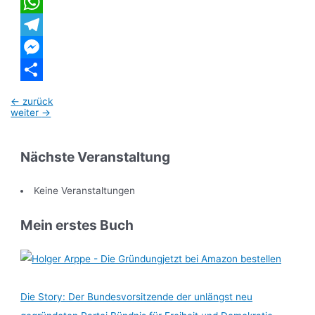
Twitter
WhatsApp
Telegram
Messenger
Teilen
Beitragsnavigation
←
zurück
weiter
→
Nächste Veranstaltung
Keine Veranstaltungen
Mein erstes Buch
jetzt bei Amazon bestellen
Die Story: Der Bundesvorsitzende der unlängst neu