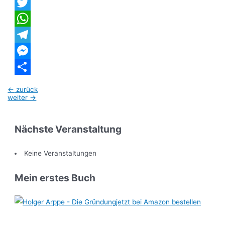
Facebook
Twitter
WhatsApp
Telegram
Messenger
Teilen
Beitragsnavigation
←
zurück
weiter
→
Nächste Veranstaltung
Keine Veranstaltungen
Mein erstes Buch
jetzt bei Amazon bestellen