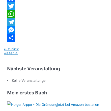
Facebook
Twitter
WhatsApp
Telegram
Messenger
Teilen
Beitragsnavigation
←
zurück
weiter
→
Nächste Veranstaltung
Keine Veranstaltungen
Mein erstes Buch
jetzt bei Amazon bestellen