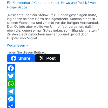
Ein Kommentar
/
Kultur und Kunst
,
News und Politik
/ Von
Holger Arppe
„Rosinante, den ein Steinwurf zu Boden geschlagen hatte,
lag neben seinem Herrn dahingestreckt. Sancho stand in
seinem Wamse da und zitterte vor der heiligen Hermandad.
Don Quijote aber wollte vor Unmut fast vergehen, daß ihn
eben die, denen er nur Gutes getan, so mißhandelt hatten.“
Zu den Lieblingsbüchern meiner Jugend gehört „Don
Quijote“ von Miguel …
Aus
Weiterlesen »
dem
Teilen Sie diesen Beitrag:
Landtag:
Von
Share
Post
der
Ehre,
ein
Don
Quijote
Facebook
zu
sein
Twitter
WhatsApp
Telegram
Messenger