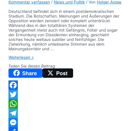
Kommentar verfassen
/
News und Politik
/ Von
Holger Arppe
Deutschland befindet sich in einem postdemokratischen
Stadium. Die Botschaften, Meinungen und Äußerungen der
Opposition werden zensiert oder komplett unterdrückt.
Während dies in den totalitären Systemen der
Vergangenheit meist auch mit Gefängnis, Folter und sogar
der Ermordung von Dissidenten einherging, geschieht
solches heute weitaus subtiler und feinfühliger. Die
Zielwirkung, nämlich unliebsame Stimmen aus dem
Meinungskorridor und …
Willkommen
Weiterlesen »
in
Teilen Sie diesen Beitrag:
der
Postdemokratie
Share
Post
(mit
Video)
Facebook
Twitter
WhatsApp
Telegram