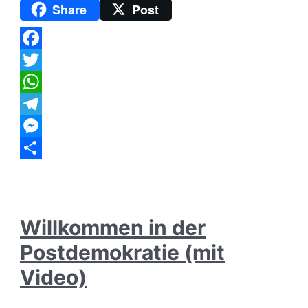
die
Share
Post
freiheitliche
Opposition
in
Deutschland
Facebook
Twitter
WhatsApp
Telegram
Messenger
Teilen
Willkommen in der
Postdemokratie (mit
Video)