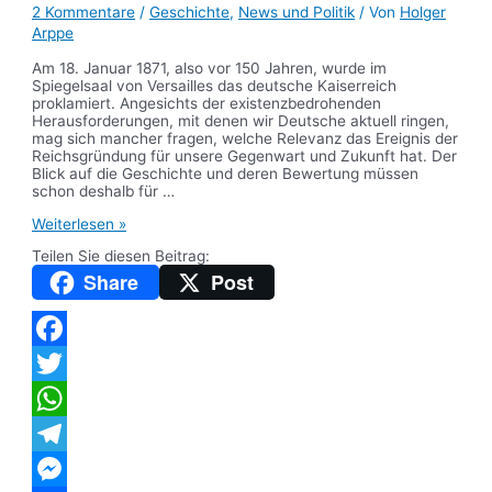
2 Kommentare
/
Geschichte
,
News und Politik
/ Von
Holger
Arppe
Am 18. Januar 1871, also vor 150 Jahren, wurde im
Spiegelsaal von Versailles das deutsche Kaiserreich
proklamiert. Angesichts der existenzbedrohenden
Herausforderungen, mit denen wir Deutsche aktuell ringen,
mag sich mancher fragen, welche Relevanz das Ereignis der
Reichsgründung für unsere Gegenwart und Zukunft hat. Der
Blick auf die Geschichte und deren Bewertung müssen
schon deshalb für …
Wertschätzen
Weiterlesen »
statt
Teilen Sie diesen Beitrag:
verteufeln
–
Share
Post
150
Jahre
Reichsgründung
Facebook
Twitter
WhatsApp
Telegram