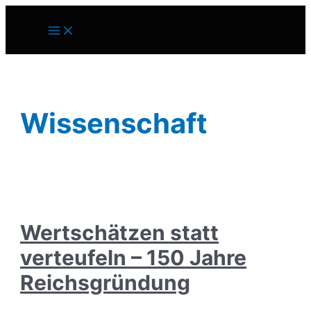
Zum
Inhalt
Main
springen
Menu
Wissenschaft
Wertschätzen statt
verteufeln – 150 Jahre
Reichsgründung