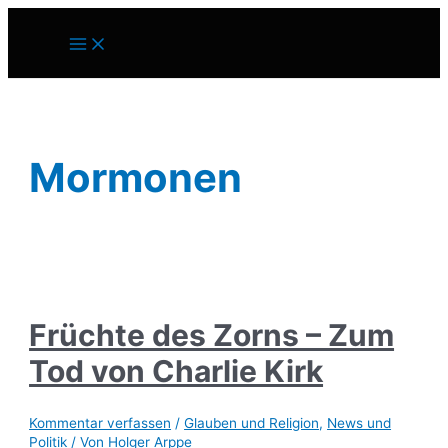
Zum
Inhalt
Main
springen
Menu
Mormonen
Früchte des Zorns – Zum
Tod von Charlie Kirk
Kommentar verfassen
/
Glauben und Religion
,
News und
Politik
/ Von
Holger Arppe