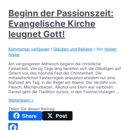
Beginn der Passionszeit:
Evangelische Kirche
leugnet Gott!
Kommentar verfassen
/
Glauben und Religion
/ Von
Holger
Arppe
Am vergangenen Mittwoch begann die christliche
Fastenzeit. Vierzig Tage lang bereiten sich die Gläubigen auf
Ostern vor, das höchste Fest der Christenheit. Die
mittelalterlichen Fastenregeln erlaubten ehedem nur eine
Mahlzeit am Tag, in der Regel am Abend. Der Verzehr von
Fleisch, Milchprodukten, Alkohol und Eiern war verboten.
Darauf geht die Tradition zurück, in den Fastnachtstagen …
Beginn
Weiterlesen »
der
Teilen Sie diesen Beitrag:
Passionszeit:
Evangelische
Share
Post
Kirche
leugnet
Gott!