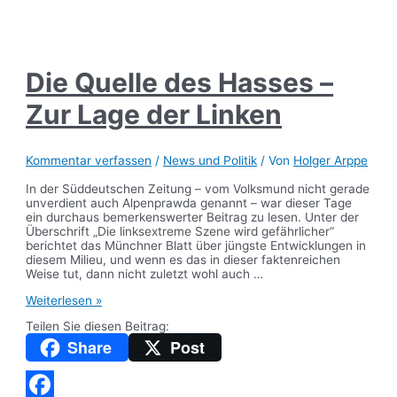
Teilen
Die Quelle des Hasses –
Zur Lage der Linken
Kommentar verfassen
/
News und Politik
/ Von
Holger Arppe
In der Süddeutschen Zeitung – vom Volksmund nicht gerade
unverdient auch Alpenprawda genannt – war dieser Tage
ein durchaus bemerkenswerter Beitrag zu lesen. Unter der
Überschrift „Die linksextreme Szene wird gefährlicher“
berichtet das Münchner Blatt über jüngste Entwicklungen in
diesem Milieu, und wenn es das in dieser faktenreichen
Weise tut, dann nicht zuletzt wohl auch …
Die
Weiterlesen »
Quelle
Teilen Sie diesen Beitrag:
des
Hasses
Share
Post
–
Zur
Lage