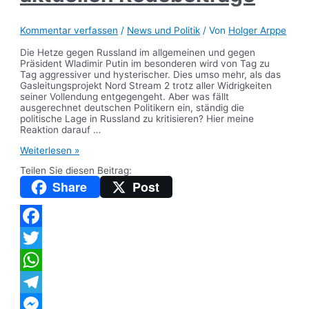
Kommentar verfassen
/
News und Politik
/ Von
Holger Arppe
Die Hetze gegen Russland im allgemeinen und gegen
Präsident Wladimir Putin im besonderen wird von Tag zu
Tag aggressiver und hysterischer. Dies umso mehr, als das
Gasleitungsprojekt Nord Stream 2 trotz aller Widrigkeiten
seiner Vollendung entgegengeht. Aber was fällt
ausgerechnet deutschen Politikern ein, ständig die
politische Lage in Russland zu kritisieren? Hier meine
Reaktion darauf …
Aus
Weiterlesen »
dem
Teilen Sie diesen Beitrag:
Landtag:
Meine
Share
Post
aktuellen
Redebeiträge
Facebook
Twitter
WhatsApp
Telegram