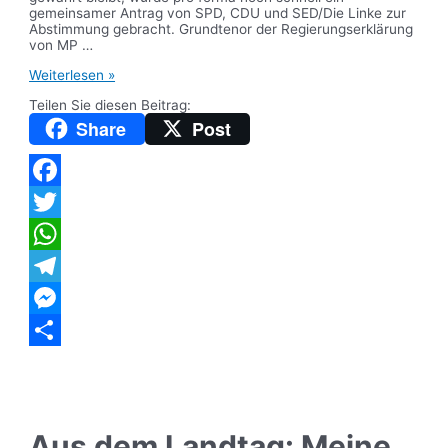
gemeinsamer Antrag von SPD, CDU und SED/Die Linke zur
Abstimmung gebracht. Grundtenor der Regierungserklärung
von MP …
Aus
Weiterlesen »
dem
Teilen Sie diesen Beitrag:
Landtag:
Meine
Share
Post
aktuellen
Redebeiträge
Facebook
Twitter
WhatsApp
Telegram
Messenger
Teilen
Aus dem Landtag: Meine