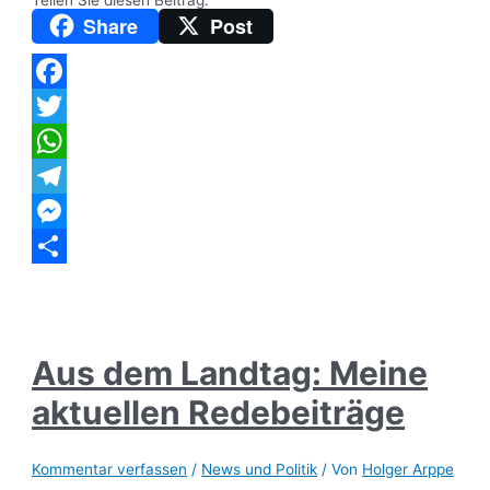
Landtag:
Meine
Share
Post
aktuellen
Redebeiträge
(1)
Facebook
Twitter
WhatsApp
Telegram
Messenger
Teilen
Aus dem Landtag: Meine
aktuellen Redebeiträge
Kommentar verfassen
/
News und Politik
/ Von
Holger Arppe