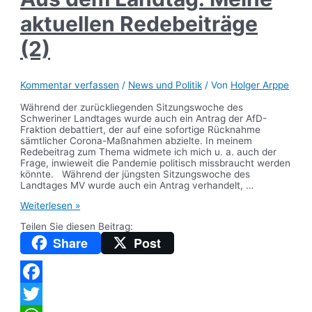
aktuellen Redebeiträge
(2)
Kommentar verfassen
/
News und Politik
/ Von
Holger Arppe
Während der zurückliegenden Sitzungswoche des
Schweriner Landtages wurde auch ein Antrag der AfD-
Fraktion debattiert, der auf eine sofortige Rücknahme
sämtlicher Corona-Maßnahmen abzielte. In meinem
Redebeitrag zum Thema widmete ich mich u. a. auch der
Frage, inwieweit die Pandemie politisch missbraucht werden
könnte. Während der jüngsten Sitzungswoche des
Landtages MV wurde auch ein Antrag verhandelt, …
Aus
Weiterlesen »
dem
Teilen Sie diesen Beitrag:
Landtag:
Meine
Share
Post
aktuellen
Redebeiträge
(2)
Facebook