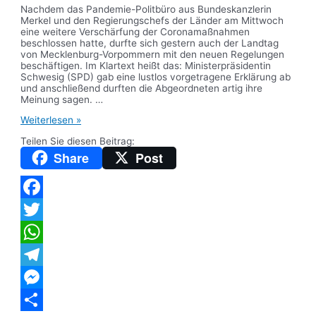
Nachdem das Pandemie-Politbüro aus Bundeskanzlerin
Merkel und den Regierungschefs der Länder am Mittwoch
eine weitere Verschärfung der Coronamaßnahmen
beschlossen hatte, durfte sich gestern auch der Landtag
von Mecklenburg-Vorpommern mit den neuen Regelungen
beschäftigen. Im Klartext heißt das: Ministerpräsidentin
Schwesig (SPD) gab eine lustlos vorgetragene Erklärung ab
und anschließend durften die Abgeordneten artig ihre
Meinung sagen. …
Aus
Weiterlesen »
dem
Teilen Sie diesen Beitrag:
Landtag:
Meine
Share
Post
aktuellen
Redebeiträge
Facebook
Twitter
WhatsApp
Telegram
Messenger