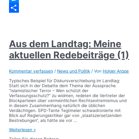
Messenger
Teilen
Aus dem Landtag: Meine
aktuellen Redebeiträge (1)
Kommentar verfassen
/
News und Politik
/ Von
Holger Arppe
Typisches Beispiel für Diskursverschiebung im Landtag:
Statt sich in der Debatte dem Thema der Aussprache
“Islamistischer Terror – Wen schützt der
Verfassungsschutz?” zu widmen, redeten die Vertreter der
Blockparteien über vermeintlichen Rechtsextremismus und
in diesem Zusammenhang natürlich die üblichen
Verdächtigen. SPD-Tante Tegtmeier schwadronierte mit
Blick auf Regierungskritiker gar von „staatszersetzenden
Bestrebungen“, als hätte sie vor …
Aus
Weiterlesen »
dem
Teilen Sie diesen Beitrag: