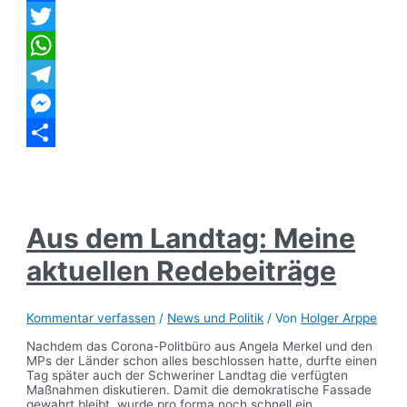
der
Linken
Facebook
Twitter
WhatsApp
Telegram
Messenger
Teilen
Aus dem Landtag: Meine
aktuellen Redebeiträge
Kommentar verfassen
/
News und Politik
/ Von
Holger Arppe
Nachdem das Corona-Politbüro aus Angela Merkel und den
MPs der Länder schon alles beschlossen hatte, durfte einen
Tag später auch der Schweriner Landtag die verfügten
Maßnahmen diskutieren. Damit die demokratische Fassade
gewahrt bleibt, wurde pro forma noch schnell ein