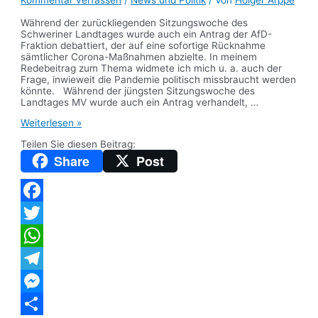
Während der zurückliegenden Sitzungswoche des
Schweriner Landtages wurde auch ein Antrag der AfD-
Fraktion debattiert, der auf eine sofortige Rücknahme
sämtlicher Corona-Maßnahmen abzielte. In meinem
Redebeitrag zum Thema widmete ich mich u. a. auch der
Frage, inwieweit die Pandemie politisch missbraucht werden
könnte. Während der jüngsten Sitzungswoche des
Landtages MV wurde auch ein Antrag verhandelt, …
Aus
Weiterlesen »
dem
Teilen Sie diesen Beitrag:
Landtag:
Meine
Share
Post
aktuellen
Redebeiträge
(2)
Facebook
Twitter
WhatsApp
Telegram
Messenger