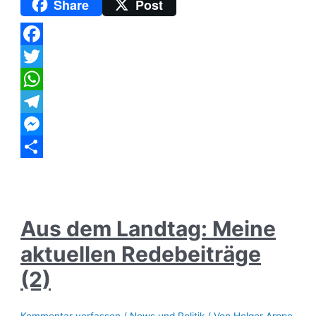
Share
Post
aktuellen
Redebeiträge
(1)
Facebook
Twitter
WhatsApp
Telegram
Messenger
Teilen
Aus dem Landtag: Meine
aktuellen Redebeiträge
(2)
Kommentar verfassen
/
News und Politik
/ Von
Holger Arppe