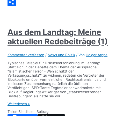
Messenger
Teilen
Aus dem Landtag: Meine
aktuellen Redebeiträge (1)
Kommentar verfassen
/
News und Politik
/ Von
Holger Arppe
Typisches Beispiel für Diskursverschiebung im Landtag:
Statt sich in der Debatte dem Thema der Aussprache
“Islamistischer Terror – Wen schützt der
Verfassungsschutz?” zu widmen, redeten die Vertreter der
Blockparteien über vermeintlichen Rechtsextremismus und
in diesem Zusammenhang natürlich die üblichen
Verdächtigen. SPD-Tante Tegtmeier schwadronierte mit
Blick auf Regierungskritiker gar von „staatszersetzenden
Bestrebungen“, als hätte sie vor …
Aus
Weiterlesen »
dem
Teilen Sie diesen Beitrag:
Landtag:
Meine