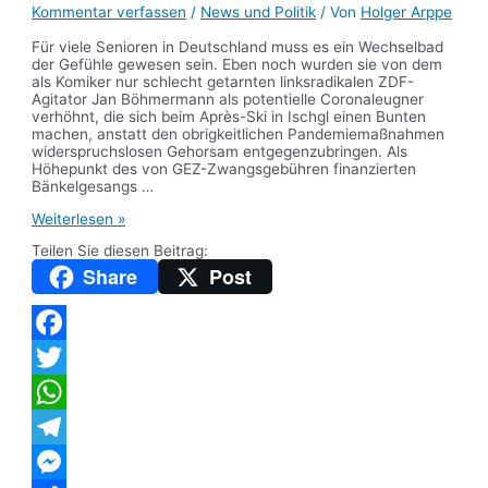
Kommentar verfassen
/
News und Politik
/ Von
Holger Arppe
Für viele Senioren in Deutschland muss es ein Wechselbad
der Gefühle gewesen sein. Eben noch wurden sie von dem
als Komiker nur schlecht getarnten linksradikalen ZDF-
Agitator Jan Böhmermann als potentielle Coronaleugner
verhöhnt, die sich beim Après-Ski in Ischgl einen Bunten
machen, anstatt den obrigkeitlichen Pandemiemaßnahmen
widerspruchslosen Gehorsam entgegenzubringen. Als
Höhepunkt des von GEZ-Zwangsgebühren finanzierten
Bänkelgesangs …
Corona-
Weiterlesen »
Impfungen
Teilen Sie diesen Beitrag:
oder
wie
Share
Post
der
Staat
unsere
Senioren
missbraucht
Facebook
Twitter
WhatsApp
Telegram