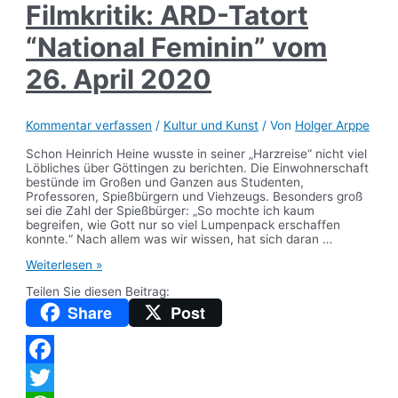
Filmkritik: ARD-Tatort
“National Feminin” vom
26. April 2020
Kommentar verfassen
/
Kultur und Kunst
/ Von
Holger Arppe
Schon Heinrich Heine wusste in seiner „Harzreise“ nicht viel
Löbliches über Göttingen zu berichten. Die Einwohnerschaft
bestünde im Großen und Ganzen aus Studenten,
Professoren, Spießbürgern und Viehzeugs. Besonders groß
sei die Zahl der Spießbürger: „So mochte ich kaum
begreifen, wie Gott nur so viel Lumpenpack erschaffen
konnte.“ Nach allem was wir wissen, hat sich daran …
Filmkritik:
Weiterlesen »
ARD-
Teilen Sie diesen Beitrag:
Tatort
“National
Share
Post
Feminin”
vom
26.
April
2020
Facebook