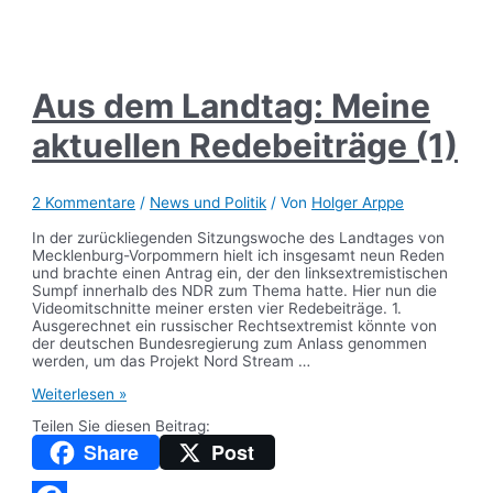
Teilen
Aus dem Landtag: Meine
aktuellen Redebeiträge (1)
2 Kommentare
/
News und Politik
/ Von
Holger Arppe
In der zurückliegenden Sitzungswoche des Landtages von
Mecklenburg-Vorpommern hielt ich insgesamt neun Reden
und brachte einen Antrag ein, der den linksextremistischen
Sumpf innerhalb des NDR zum Thema hatte. Hier nun die
Videomitschnitte meiner ersten vier Redebeiträge. 1.
Ausgerechnet ein russischer Rechtsextremist könnte von
der deutschen Bundesregierung zum Anlass genommen
werden, um das Projekt Nord Stream …
Aus
Weiterlesen »
dem
Teilen Sie diesen Beitrag:
Landtag:
Meine
Share
Post
aktuellen
Redebeiträge