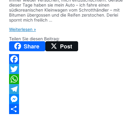
immer wieder versuchen, mich einzuschüchtern. Gerade
dieser Tage haben sie mein Auto – ich fahre einen
südkoreanischen Kleinwagen vom Schrotthändler – mit
Bitumen übergossen und die Reifen zerstochen. Derlei
spornt mich freilich …
Krawalle
Weiterlesen »
in
Teilen Sie diesen Beitrag:
den
USA
Share
Post
–
Was
steckt
dahinter?
Facebook
Twitter
WhatsApp
Telegram
Messenger
Teilen