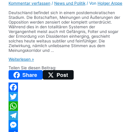
Kommentar verfassen
/
News und Politik
/ Von
Holger Arppe
Deutschland befindet sich in einem postdemokratischen
Stadium. Die Botschaften, Meinungen und Äußerungen der
Opposition werden zensiert oder komplett unterdrückt.
Während dies in den totalitären Systemen der
Vergangenheit meist auch mit Gefängnis, Folter und sogar
der Ermordung von Dissidenten einherging, geschieht
solches heute weitaus subtiler und feinfühliger. Die
Zielwirkung, nämlich unliebsame Stimmen aus dem
Meinungskorridor und …
Willkommen
Weiterlesen »
in
Teilen Sie diesen Beitrag:
der
Postdemokratie
Share
Post
(mit
Video)
Facebook
Twitter
WhatsApp
Telegram