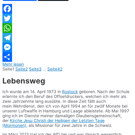
Facebook
Twitter
WhatsApp
Telegram
Messenger
Mehr lesen
Teilen
Seite
1
Seite
2
Seite
3
…
Seite
42
Lebensweg
Ich wurde am 14. April 1973 in
Rostock
geboren. Nach der Schule
erlernte ich den Beruf des Offsetdruckers, welchen ich mehr als
zwei Jahrzehnte lang ausübte. In diese Zeit fällt auch
mein Wehrdienst, den ich von April 1994 an für zwölf Monate bei
unserer Luftwaffe in Hamburg und Laage ableistete. Ab Mai 1997
ging ich im Dienste meiner damaligen Glaubensgemeinschaft,
der
Kirche Jesu Christi der Heiligen der Letzten Tage
(Mormonen)
, als Missionar für zwei Jahre in die Schweiz.
Im März 2013 trat ich der AfD bei und war danach wesentlich