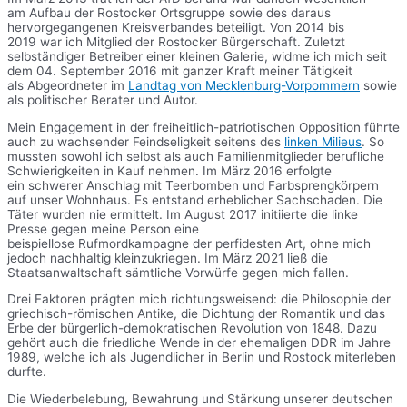
am Aufbau der Rostocker Ortsgruppe sowie des daraus
hervorgegangenen Kreisverbandes beteiligt. Von 2014 bis
2019 war ich Mitglied der Rostocker Bürgerschaft. Zuletzt
selbständiger Betreiber einer kleinen Galerie, widme ich mich seit
dem 04. September 2016 mit ganzer Kraft meiner Tätigkeit
als Abgeordneter im
Landtag von Mecklenburg-Vorpommern
sowie
als politischer Berater und Autor.
Mein Engagement in der freiheitlich-patriotischen Opposition führte
auch zu wachsender Feindseligkeit seitens des
linken Milieus
. So
mussten sowohl ich selbst als auch Familienmitglieder berufliche
Schwierigkeiten in Kauf nehmen. Im März 2016 erfolgte
ein schwerer Anschlag mit Teerbomben und Farbsprengkörpern
auf unser Wohnhaus. Es entstand erheblicher Sachschaden. Die
Täter wurden nie ermittelt. Im August 2017 initiierte die linke
Presse gegen meine Person eine
beispiellose Rufmordkampagne der perfidesten Art, ohne mich
jedoch nachhaltig kleinzukriegen. Im März 2021 ließ die
Staatsanwaltschaft sämtliche Vorwürfe gegen mich fallen.
Drei Faktoren prägten mich richtungsweisend: die Philosophie der
griechisch-römischen Antike, die Dichtung der Romantik und das
Erbe der bürgerlich-demokratischen Revolution von 1848. Dazu
gehört auch die friedliche Wende in der ehemaligen DDR im Jahre
1989, welche ich als Jugendlicher in Berlin und Rostock miterleben
durfte.
Die Wiederbelebung, Bewahrung und Stärkung unserer deutschen