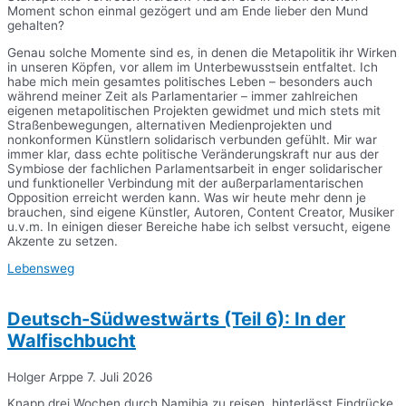
Moment schon einmal gezögert und am Ende lieber den Mund
gehalten?
Genau solche Momente sind es, in denen die Metapolitik ihr Wirken
in unseren Köpfen, vor allem im Unterbewusstsein entfaltet. Ich
habe mich mein gesamtes politisches Leben – besonders auch
während meiner Zeit als Parlamentarier – immer zahlreichen
eigenen metapolitischen Projekten gewidmet und mich stets mit
Straßenbewegungen, alternativen Medienprojekten und
nonkonformen Künstlern solidarisch verbunden gefühlt. Mir war
immer klar, dass echte politische Veränderungskraft nur aus der
Symbiose der fachlichen Parlamentsarbeit in enger solidarischer
und funktioneller Verbindung mit der außerparlamentarischen
Opposition erreicht werden kann. Was wir heute mehr denn je
brauchen, sind eigene Künstler, Autoren, Content Creator, Musiker
u.v.m. In einigen dieser Bereiche habe ich selbst versucht, eigene
Akzente zu setzen.
Lebensweg
Deutsch-Südwestwärts (Teil 6): In der
Walfischbucht
Holger Arppe
7. Juli 2026
Knapp drei Wochen durch Namibia zu reisen, hinterlässt Eindrücke