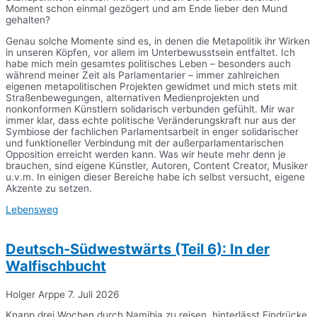
Moment schon einmal gezögert und am Ende lieber den Mund
gehalten?
Genau solche Momente sind es, in denen die Metapolitik ihr Wirken
in unseren Köpfen, vor allem im Unterbewusstsein entfaltet. Ich
habe mich mein gesamtes politisches Leben – besonders auch
während meiner Zeit als Parlamentarier – immer zahlreichen
eigenen metapolitischen Projekten gewidmet und mich stets mit
Straßenbewegungen, alternativen Medienprojekten und
nonkonformen Künstlern solidarisch verbunden gefühlt. Mir war
immer klar, dass echte politische Veränderungskraft nur aus der
Symbiose der fachlichen Parlamentsarbeit in enger solidarischer
und funktioneller Verbindung mit der außerparlamentarischen
Opposition erreicht werden kann. Was wir heute mehr denn je
brauchen, sind eigene Künstler, Autoren, Content Creator, Musiker
u.v.m. In einigen dieser Bereiche habe ich selbst versucht, eigene
Akzente zu setzen.
Lebensweg
Deutsch-Südwestwärts (Teil 6): In der
Walfischbucht
Holger Arppe
7. Juli 2026
Knapp drei Wochen durch Namibia zu reisen, hinterlässt Eindrücke