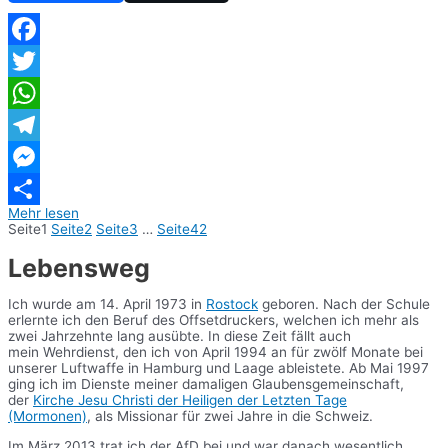
Facebook
Twitter
WhatsApp
Telegram
Messenger
Mehr lesen
Teilen
Seite
1
Seite
2
Seite
3
…
Seite
42
Lebensweg
Ich wurde am 14. April 1973 in
Rostock
geboren. Nach der Schule
erlernte ich den Beruf des Offsetdruckers, welchen ich mehr als
zwei Jahrzehnte lang ausübte. In diese Zeit fällt auch
mein Wehrdienst, den ich von April 1994 an für zwölf Monate bei
unserer Luftwaffe in Hamburg und Laage ableistete. Ab Mai 1997
ging ich im Dienste meiner damaligen Glaubensgemeinschaft,
der
Kirche Jesu Christi der Heiligen der Letzten Tage
(Mormonen)
, als Missionar für zwei Jahre in die Schweiz.
Im März 2013 trat ich der AfD bei und war danach wesentlich