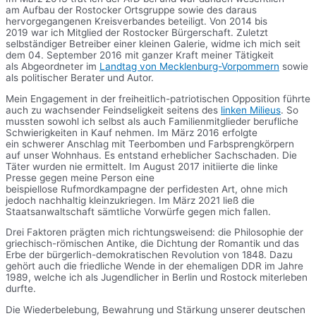
am Aufbau der Rostocker Ortsgruppe sowie des daraus
hervorgegangenen Kreisverbandes beteiligt. Von 2014 bis
2019 war ich Mitglied der Rostocker Bürgerschaft. Zuletzt
selbständiger Betreiber einer kleinen Galerie, widme ich mich seit
dem 04. September 2016 mit ganzer Kraft meiner Tätigkeit
als Abgeordneter im
Landtag von Mecklenburg-Vorpommern
sowie
als politischer Berater und Autor.
Mein Engagement in der freiheitlich-patriotischen Opposition führte
auch zu wachsender Feindseligkeit seitens des
linken Milieus
. So
mussten sowohl ich selbst als auch Familienmitglieder berufliche
Schwierigkeiten in Kauf nehmen. Im März 2016 erfolgte
ein schwerer Anschlag mit Teerbomben und Farbsprengkörpern
auf unser Wohnhaus. Es entstand erheblicher Sachschaden. Die
Täter wurden nie ermittelt. Im August 2017 initiierte die linke
Presse gegen meine Person eine
beispiellose Rufmordkampagne der perfidesten Art, ohne mich
jedoch nachhaltig kleinzukriegen. Im März 2021 ließ die
Staatsanwaltschaft sämtliche Vorwürfe gegen mich fallen.
Drei Faktoren prägten mich richtungsweisend: die Philosophie der
griechisch-römischen Antike, die Dichtung der Romantik und das
Erbe der bürgerlich-demokratischen Revolution von 1848. Dazu
gehört auch die friedliche Wende in der ehemaligen DDR im Jahre
1989, welche ich als Jugendlicher in Berlin und Rostock miterleben
durfte.
Die Wiederbelebung, Bewahrung und Stärkung unserer deutschen