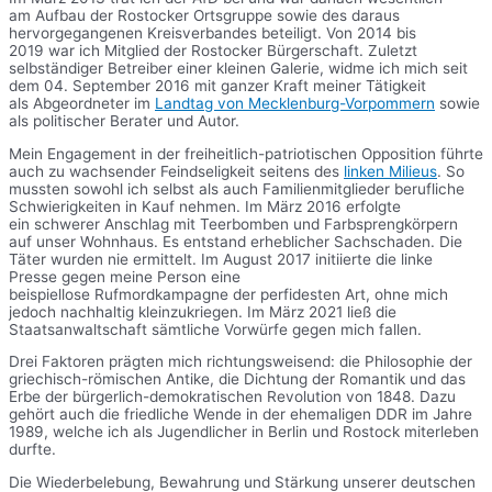
am Aufbau der Rostocker Ortsgruppe sowie des daraus
hervorgegangenen Kreisverbandes beteiligt. Von 2014 bis
2019 war ich Mitglied der Rostocker Bürgerschaft. Zuletzt
selbständiger Betreiber einer kleinen Galerie, widme ich mich seit
dem 04. September 2016 mit ganzer Kraft meiner Tätigkeit
als Abgeordneter im
Landtag von Mecklenburg-Vorpommern
sowie
als politischer Berater und Autor.
Mein Engagement in der freiheitlich-patriotischen Opposition führte
auch zu wachsender Feindseligkeit seitens des
linken Milieus
. So
mussten sowohl ich selbst als auch Familienmitglieder berufliche
Schwierigkeiten in Kauf nehmen. Im März 2016 erfolgte
ein schwerer Anschlag mit Teerbomben und Farbsprengkörpern
auf unser Wohnhaus. Es entstand erheblicher Sachschaden. Die
Täter wurden nie ermittelt. Im August 2017 initiierte die linke
Presse gegen meine Person eine
beispiellose Rufmordkampagne der perfidesten Art, ohne mich
jedoch nachhaltig kleinzukriegen. Im März 2021 ließ die
Staatsanwaltschaft sämtliche Vorwürfe gegen mich fallen.
Drei Faktoren prägten mich richtungsweisend: die Philosophie der
griechisch-römischen Antike, die Dichtung der Romantik und das
Erbe der bürgerlich-demokratischen Revolution von 1848. Dazu
gehört auch die friedliche Wende in der ehemaligen DDR im Jahre
1989, welche ich als Jugendlicher in Berlin und Rostock miterleben
durfte.
Die Wiederbelebung, Bewahrung und Stärkung unserer deutschen