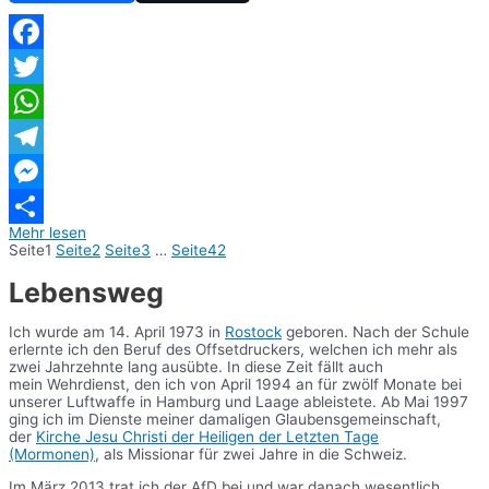
Facebook
Twitter
WhatsApp
Telegram
Messenger
Mehr lesen
Teilen
Seite
1
Seite
2
Seite
3
…
Seite
42
Lebensweg
Ich wurde am 14. April 1973 in
Rostock
geboren. Nach der Schule
erlernte ich den Beruf des Offsetdruckers, welchen ich mehr als
zwei Jahrzehnte lang ausübte. In diese Zeit fällt auch
mein Wehrdienst, den ich von April 1994 an für zwölf Monate bei
unserer Luftwaffe in Hamburg und Laage ableistete. Ab Mai 1997
ging ich im Dienste meiner damaligen Glaubensgemeinschaft,
der
Kirche Jesu Christi der Heiligen der Letzten Tage
(Mormonen)
, als Missionar für zwei Jahre in die Schweiz.
Im März 2013 trat ich der AfD bei und war danach wesentlich