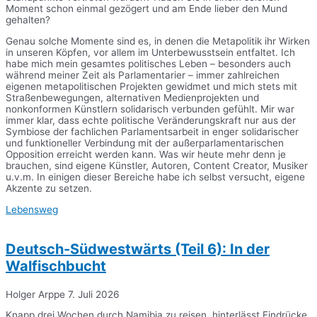
Moment schon einmal gezögert und am Ende lieber den Mund
gehalten?
Genau solche Momente sind es, in denen die Metapolitik ihr Wirken
in unseren Köpfen, vor allem im Unterbewusstsein entfaltet. Ich
habe mich mein gesamtes politisches Leben – besonders auch
während meiner Zeit als Parlamentarier – immer zahlreichen
eigenen metapolitischen Projekten gewidmet und mich stets mit
Straßenbewegungen, alternativen Medienprojekten und
nonkonformen Künstlern solidarisch verbunden gefühlt. Mir war
immer klar, dass echte politische Veränderungskraft nur aus der
Symbiose der fachlichen Parlamentsarbeit in enger solidarischer
und funktioneller Verbindung mit der außerparlamentarischen
Opposition erreicht werden kann. Was wir heute mehr denn je
brauchen, sind eigene Künstler, Autoren, Content Creator, Musiker
u.v.m. In einigen dieser Bereiche habe ich selbst versucht, eigene
Akzente zu setzen.
Lebensweg
Deutsch-Südwestwärts (Teil 6): In der
Walfischbucht
Holger Arppe
7. Juli 2026
Knapp drei Wochen durch Namibia zu reisen, hinterlässt Eindrücke