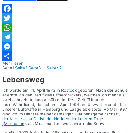
Facebook
Twitter
WhatsApp
Telegram
Messenger
Mehr lesen
Teilen
Seite
1
Seite
2
Seite
3
…
Seite
42
Lebensweg
Ich wurde am 14. April 1973 in
Rostock
geboren. Nach der Schule
erlernte ich den Beruf des Offsetdruckers, welchen ich mehr als
zwei Jahrzehnte lang ausübte. In diese Zeit fällt auch
mein Wehrdienst, den ich von April 1994 an für zwölf Monate bei
unserer Luftwaffe in Hamburg und Laage ableistete. Ab Mai 1997
ging ich im Dienste meiner damaligen Glaubensgemeinschaft,
der
Kirche Jesu Christi der Heiligen der Letzten Tage
(Mormonen)
, als Missionar für zwei Jahre in die Schweiz.
Im März 2013 trat ich der AfD bei und war danach wesentlich