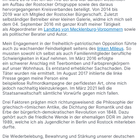
am Aufbau der Rostocker Ortsgruppe sowie des daraus
hervorgegangenen Kreisverbandes beteiligt. Von 2014 bis
2019 war ich Mitglied der Rostocker Bürgerschaft. Zuletzt
selbständiger Betreiber einer kleinen Galerie, widme ich mich seit
dem 04. September 2016 mit ganzer Kraft meiner Tätigkeit
als Abgeordneter im
Landtag von Mecklenburg-Vorpommern
sowie
als politischer Berater und Autor.
Mein Engagement in der freiheitlich-patriotischen Opposition führte
auch zu wachsender Feindseligkeit seitens des
linken Milieus
. So
mussten sowohl ich selbst als auch Familienmitglieder berufliche
Schwierigkeiten in Kauf nehmen. Im März 2016 erfolgte
ein schwerer Anschlag mit Teerbomben und Farbsprengkörpern
auf unser Wohnhaus. Es entstand erheblicher Sachschaden. Die
Täter wurden nie ermittelt. Im August 2017 initiierte die linke
Presse gegen meine Person eine
beispiellose Rufmordkampagne der perfidesten Art, ohne mich
jedoch nachhaltig kleinzukriegen. Im März 2021 ließ die
Staatsanwaltschaft sämtliche Vorwürfe gegen mich fallen.
Drei Faktoren prägten mich richtungsweisend: die Philosophie der
griechisch-römischen Antike, die Dichtung der Romantik und das
Erbe der bürgerlich-demokratischen Revolution von 1848. Dazu
gehört auch die friedliche Wende in der ehemaligen DDR im Jahre
1989, welche ich als Jugendlicher in Berlin und Rostock miterleben
durfte.
Die Wiederbelebung, Bewahrung und Stärkung unserer deutschen