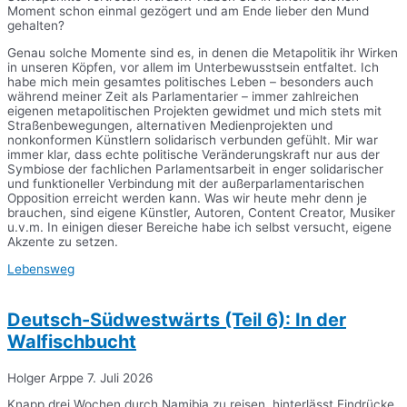
Moment schon einmal gezögert und am Ende lieber den Mund
gehalten?
Genau solche Momente sind es, in denen die Metapolitik ihr Wirken
in unseren Köpfen, vor allem im Unterbewusstsein entfaltet. Ich
habe mich mein gesamtes politisches Leben – besonders auch
während meiner Zeit als Parlamentarier – immer zahlreichen
eigenen metapolitischen Projekten gewidmet und mich stets mit
Straßenbewegungen, alternativen Medienprojekten und
nonkonformen Künstlern solidarisch verbunden gefühlt. Mir war
immer klar, dass echte politische Veränderungskraft nur aus der
Symbiose der fachlichen Parlamentsarbeit in enger solidarischer
und funktioneller Verbindung mit der außerparlamentarischen
Opposition erreicht werden kann. Was wir heute mehr denn je
brauchen, sind eigene Künstler, Autoren, Content Creator, Musiker
u.v.m. In einigen dieser Bereiche habe ich selbst versucht, eigene
Akzente zu setzen.
Lebensweg
Deutsch-Südwestwärts (Teil 6): In der
Walfischbucht
Holger Arppe
7. Juli 2026
Knapp drei Wochen durch Namibia zu reisen, hinterlässt Eindrücke