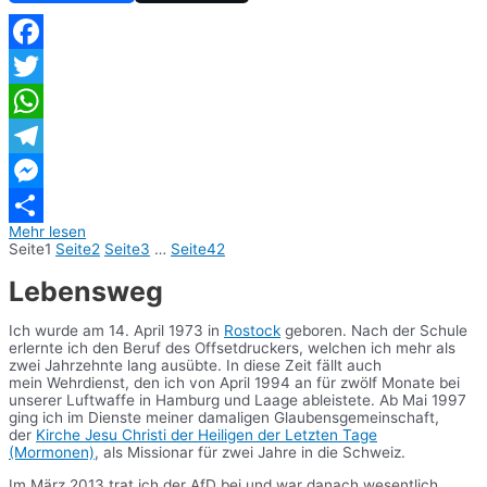
Facebook
Twitter
WhatsApp
Telegram
Messenger
Mehr lesen
Teilen
Seite
1
Seite
2
Seite
3
…
Seite
42
Lebensweg
Ich wurde am 14. April 1973 in
Rostock
geboren. Nach der Schule
erlernte ich den Beruf des Offsetdruckers, welchen ich mehr als
zwei Jahrzehnte lang ausübte. In diese Zeit fällt auch
mein Wehrdienst, den ich von April 1994 an für zwölf Monate bei
unserer Luftwaffe in Hamburg und Laage ableistete. Ab Mai 1997
ging ich im Dienste meiner damaligen Glaubensgemeinschaft,
der
Kirche Jesu Christi der Heiligen der Letzten Tage
(Mormonen)
, als Missionar für zwei Jahre in die Schweiz.
Im März 2013 trat ich der AfD bei und war danach wesentlich