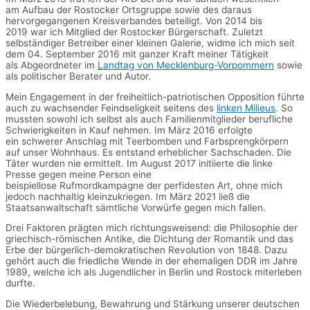
am Aufbau der Rostocker Ortsgruppe sowie des daraus
hervorgegangenen Kreisverbandes beteiligt. Von 2014 bis
2019 war ich Mitglied der Rostocker Bürgerschaft. Zuletzt
selbständiger Betreiber einer kleinen Galerie, widme ich mich seit
dem 04. September 2016 mit ganzer Kraft meiner Tätigkeit
als Abgeordneter im
Landtag von Mecklenburg-Vorpommern
sowie
als politischer Berater und Autor.
Mein Engagement in der freiheitlich-patriotischen Opposition führte
auch zu wachsender Feindseligkeit seitens des
linken Milieus
. So
mussten sowohl ich selbst als auch Familienmitglieder berufliche
Schwierigkeiten in Kauf nehmen. Im März 2016 erfolgte
ein schwerer Anschlag mit Teerbomben und Farbsprengkörpern
auf unser Wohnhaus. Es entstand erheblicher Sachschaden. Die
Täter wurden nie ermittelt. Im August 2017 initiierte die linke
Presse gegen meine Person eine
beispiellose Rufmordkampagne der perfidesten Art, ohne mich
jedoch nachhaltig kleinzukriegen. Im März 2021 ließ die
Staatsanwaltschaft sämtliche Vorwürfe gegen mich fallen.
Drei Faktoren prägten mich richtungsweisend: die Philosophie der
griechisch-römischen Antike, die Dichtung der Romantik und das
Erbe der bürgerlich-demokratischen Revolution von 1848. Dazu
gehört auch die friedliche Wende in der ehemaligen DDR im Jahre
1989, welche ich als Jugendlicher in Berlin und Rostock miterleben
durfte.
Die Wiederbelebung, Bewahrung und Stärkung unserer deutschen