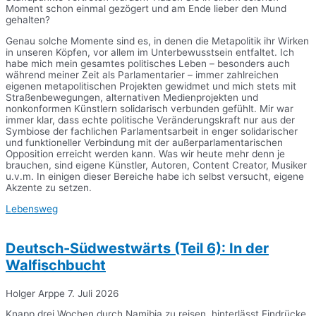
Moment schon einmal gezögert und am Ende lieber den Mund
gehalten?
Genau solche Momente sind es, in denen die Metapolitik ihr Wirken
in unseren Köpfen, vor allem im Unterbewusstsein entfaltet. Ich
habe mich mein gesamtes politisches Leben – besonders auch
während meiner Zeit als Parlamentarier – immer zahlreichen
eigenen metapolitischen Projekten gewidmet und mich stets mit
Straßenbewegungen, alternativen Medienprojekten und
nonkonformen Künstlern solidarisch verbunden gefühlt. Mir war
immer klar, dass echte politische Veränderungskraft nur aus der
Symbiose der fachlichen Parlamentsarbeit in enger solidarischer
und funktioneller Verbindung mit der außerparlamentarischen
Opposition erreicht werden kann. Was wir heute mehr denn je
brauchen, sind eigene Künstler, Autoren, Content Creator, Musiker
u.v.m. In einigen dieser Bereiche habe ich selbst versucht, eigene
Akzente zu setzen.
Lebensweg
Deutsch-Südwestwärts (Teil 6): In der
Walfischbucht
Holger Arppe
7. Juli 2026
Knapp drei Wochen durch Namibia zu reisen, hinterlässt Eindrücke