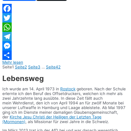
Facebook
Twitter
WhatsApp
Telegram
Messenger
Mehr lesen
Teilen
Seite
1
Seite
2
Seite
3
…
Seite
42
Lebensweg
Ich wurde am 14. April 1973 in
Rostock
geboren. Nach der Schule
erlernte ich den Beruf des Offsetdruckers, welchen ich mehr als
zwei Jahrzehnte lang ausübte. In diese Zeit fällt auch
mein Wehrdienst, den ich von April 1994 an für zwölf Monate bei
unserer Luftwaffe in Hamburg und Laage ableistete. Ab Mai 1997
ging ich im Dienste meiner damaligen Glaubensgemeinschaft,
der
Kirche Jesu Christi der Heiligen der Letzten Tage
(Mormonen)
, als Missionar für zwei Jahre in die Schweiz.
Im März 2013 trat ich der AfD bei und war danach wesentlich