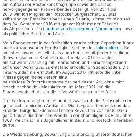
am Aufbau der Rostocker Ortsgruppe sowie des daraus
hervorgegangenen Kreisverbandes beteiligt. Von 2014 bis
2019 war ich Mitglied der Rostocker Bürgerschaft. Zuletzt
selbständiger Betreiber einer kleinen Galerie, widme ich mich seit
dem 04. September 2016 mit ganzer Kraft meiner Tätigkeit
als Abgeordneter im
Landtag von Mecklenburg-Vorpommern
sowie
als politischer Berater und Autor.
Mein Engagement in der freiheitlich-patriotischen Opposition führte
auch zu wachsender Feindseligkeit seitens des
linken Milieus
. So
mussten sowohl ich selbst als auch Familienmitglieder berufliche
Schwierigkeiten in Kauf nehmen. Im März 2016 erfolgte
ein schwerer Anschlag mit Teerbomben und Farbsprengkörpern
auf unser Wohnhaus. Es entstand erheblicher Sachschaden. Die
Täter wurden nie ermittelt. Im August 2017 initiierte die linke
Presse gegen meine Person eine
beispiellose Rufmordkampagne der perfidesten Art, ohne mich
jedoch nachhaltig kleinzukriegen. Im März 2021 ließ die
Staatsanwaltschaft sämtliche Vorwürfe gegen mich fallen.
Drei Faktoren prägten mich richtungsweisend: die Philosophie der
griechisch-römischen Antike, die Dichtung der Romantik und das
Erbe der bürgerlich-demokratischen Revolution von 1848. Dazu
gehört auch die friedliche Wende in der ehemaligen DDR im Jahre
1989, welche ich als Jugendlicher in Berlin und Rostock miterleben
durfte.
Die Wiederbelebung, Bewahrung und Stärkung unserer deutschen