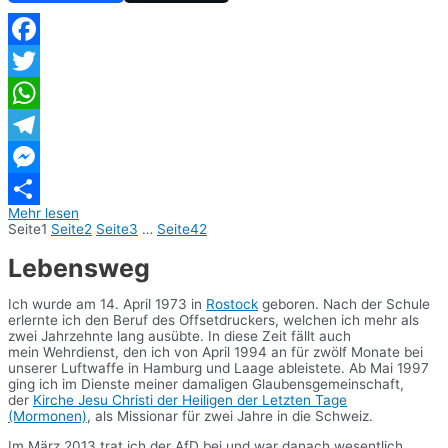
Facebook
Twitter
WhatsApp
Telegram
Messenger
Mehr lesen
Teilen
Seite
1
Seite
2
Seite
3
…
Seite
42
Lebensweg
Ich wurde am 14. April 1973 in
Rostock
geboren. Nach der Schule
erlernte ich den Beruf des Offsetdruckers, welchen ich mehr als
zwei Jahrzehnte lang ausübte. In diese Zeit fällt auch
mein Wehrdienst, den ich von April 1994 an für zwölf Monate bei
unserer Luftwaffe in Hamburg und Laage ableistete. Ab Mai 1997
ging ich im Dienste meiner damaligen Glaubensgemeinschaft,
der
Kirche Jesu Christi der Heiligen der Letzten Tage
(Mormonen)
, als Missionar für zwei Jahre in die Schweiz.
Im März 2013 trat ich der AfD bei und war danach wesentlich