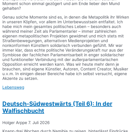
Moment schon einmal gezögert und am Ende lieber den Mund
gehalten?
Genau solche Momente sind es, in denen die Metapolitik ihr Wirken
in unseren Köpfen, vor allem im Unterbewusstsein entfaltet. Ich
habe mich mein gesamtes politisches Leben – besonders auch
während meiner Zeit als Parlamentarier – immer zahlreichen
eigenen metapolitischen Projekten gewidmet und mich stets mit
Straßenbewegungen, alternativen Medienprojekten und
nonkonformen Künstlern solidarisch verbunden gefühlt. Mir war
immer klar, dass echte politische Veränderungskraft nur aus der
Symbiose der fachlichen Parlamentsarbeit in enger solidarischer
und funktioneller Verbindung mit der außerparlamentarischen
Opposition erreicht werden kann. Was wir heute mehr denn je
brauchen, sind eigene Künstler, Autoren, Content Creator, Musiker
u.v.m. In einigen dieser Bereiche habe ich selbst versucht, eigene
Akzente zu setzen.
Lebensweg
Deutsch-Südwestwärts (Teil 6): In der
Walfischbucht
Holger Arppe
7. Juli 2026
Knapp drei Wochen durch Namibia zu reisen, hinterlässt Eindrücke