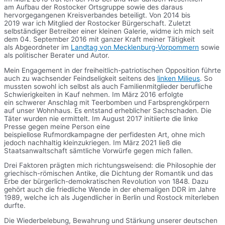
am Aufbau der Rostocker Ortsgruppe sowie des daraus
hervorgegangenen Kreisverbandes beteiligt. Von 2014 bis
2019 war ich Mitglied der Rostocker Bürgerschaft. Zuletzt
selbständiger Betreiber einer kleinen Galerie, widme ich mich seit
dem 04. September 2016 mit ganzer Kraft meiner Tätigkeit
als Abgeordneter im
Landtag von Mecklenburg-Vorpommern
sowie
als politischer Berater und Autor.
Mein Engagement in der freiheitlich-patriotischen Opposition führte
auch zu wachsender Feindseligkeit seitens des
linken Milieus
. So
mussten sowohl ich selbst als auch Familienmitglieder berufliche
Schwierigkeiten in Kauf nehmen. Im März 2016 erfolgte
ein schwerer Anschlag mit Teerbomben und Farbsprengkörpern
auf unser Wohnhaus. Es entstand erheblicher Sachschaden. Die
Täter wurden nie ermittelt. Im August 2017 initiierte die linke
Presse gegen meine Person eine
beispiellose Rufmordkampagne der perfidesten Art, ohne mich
jedoch nachhaltig kleinzukriegen. Im März 2021 ließ die
Staatsanwaltschaft sämtliche Vorwürfe gegen mich fallen.
Drei Faktoren prägten mich richtungsweisend: die Philosophie der
griechisch-römischen Antike, die Dichtung der Romantik und das
Erbe der bürgerlich-demokratischen Revolution von 1848. Dazu
gehört auch die friedliche Wende in der ehemaligen DDR im Jahre
1989, welche ich als Jugendlicher in Berlin und Rostock miterleben
durfte.
Die Wiederbelebung, Bewahrung und Stärkung unserer deutschen