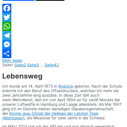
Facebook
Twitter
WhatsApp
Telegram
Messenger
Mehr lesen
Teilen
Seite
1
Seite
2
Seite
3
…
Seite
42
Lebensweg
Ich wurde am 14. April 1973 in
Rostock
geboren. Nach der Schule
erlernte ich den Beruf des Offsetdruckers, welchen ich mehr als
zwei Jahrzehnte lang ausübte. In diese Zeit fällt auch
mein Wehrdienst, den ich von April 1994 an für zwölf Monate bei
unserer Luftwaffe in Hamburg und Laage ableistete. Ab Mai 1997
ging ich im Dienste meiner damaligen Glaubensgemeinschaft,
der
Kirche Jesu Christi der Heiligen der Letzten Tage
(Mormonen)
, als Missionar für zwei Jahre in die Schweiz.
Im März 2013 trat ich der AfD bei und war danach wesentlich