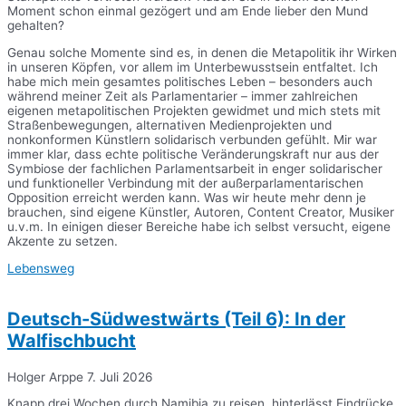
Moment schon einmal gezögert und am Ende lieber den Mund
gehalten?
Genau solche Momente sind es, in denen die Metapolitik ihr Wirken
in unseren Köpfen, vor allem im Unterbewusstsein entfaltet. Ich
habe mich mein gesamtes politisches Leben – besonders auch
während meiner Zeit als Parlamentarier – immer zahlreichen
eigenen metapolitischen Projekten gewidmet und mich stets mit
Straßenbewegungen, alternativen Medienprojekten und
nonkonformen Künstlern solidarisch verbunden gefühlt. Mir war
immer klar, dass echte politische Veränderungskraft nur aus der
Symbiose der fachlichen Parlamentsarbeit in enger solidarischer
und funktioneller Verbindung mit der außerparlamentarischen
Opposition erreicht werden kann. Was wir heute mehr denn je
brauchen, sind eigene Künstler, Autoren, Content Creator, Musiker
u.v.m. In einigen dieser Bereiche habe ich selbst versucht, eigene
Akzente zu setzen.
Lebensweg
Deutsch-Südwestwärts (Teil 6): In der
Walfischbucht
Holger Arppe
7. Juli 2026
Knapp drei Wochen durch Namibia zu reisen, hinterlässt Eindrücke