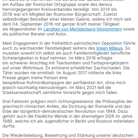
am Aufbau der Rostocker Ortsgruppe sowie des daraus
hervorgegangenen Kreisverbandes beteiligt. Von 2014 bis
2019 war ich Mitglied der Rostocker Bürgerschaft. Zuletzt
selbständiger Betreiber einer kleinen Galerie, widme ich mich seit
dem 04. September 2016 mit ganzer Kraft meiner Tätigkeit
als Abgeordneter im
Landtag von Mecklenburg-Vorpommern
sowie
als politischer Berater und Autor.
Mein Engagement in der freiheitlich-patriotischen Opposition führte
auch zu wachsender Feindseligkeit seitens des
linken Milieus
. So
mussten sowohl ich selbst als auch Familienmitglieder berufliche
Schwierigkeiten in Kauf nehmen. Im März 2016 erfolgte
ein schwerer Anschlag mit Teerbomben und Farbsprengkörpern
auf unser Wohnhaus. Es entstand erheblicher Sachschaden. Die
Täter wurden nie ermittelt. Im August 2017 initiierte die linke
Presse gegen meine Person eine
beispiellose Rufmordkampagne der perfidesten Art, ohne mich
jedoch nachhaltig kleinzukriegen. Im März 2021 ließ die
Staatsanwaltschaft sämtliche Vorwürfe gegen mich fallen.
Drei Faktoren prägten mich richtungsweisend: die Philosophie der
griechisch-römischen Antike, die Dichtung der Romantik und das
Erbe der bürgerlich-demokratischen Revolution von 1848. Dazu
gehört auch die friedliche Wende in der ehemaligen DDR im Jahre
1989, welche ich als Jugendlicher in Berlin und Rostock miterleben
durfte.
Die Wiederbelebung, Bewahrung und Stärkung unserer deutschen