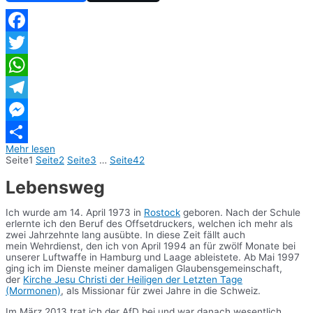
Facebook
Twitter
WhatsApp
Telegram
Messenger
Mehr lesen
Teilen
Seite
1
Seite
2
Seite
3
…
Seite
42
Lebensweg
Ich wurde am 14. April 1973 in
Rostock
geboren. Nach der Schule
erlernte ich den Beruf des Offsetdruckers, welchen ich mehr als
zwei Jahrzehnte lang ausübte. In diese Zeit fällt auch
mein Wehrdienst, den ich von April 1994 an für zwölf Monate bei
unserer Luftwaffe in Hamburg und Laage ableistete. Ab Mai 1997
ging ich im Dienste meiner damaligen Glaubensgemeinschaft,
der
Kirche Jesu Christi der Heiligen der Letzten Tage
(Mormonen)
, als Missionar für zwei Jahre in die Schweiz.
Im März 2013 trat ich der AfD bei und war danach wesentlich