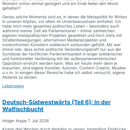
Moment schon einmal gezögert und am Ende lieber den Mund
gehalten?
Genau solche Momente sind es, in denen die Metapolitik ihr Wirken
in unseren Köpfen, vor allem im Unterbewusstsein entfaltet. Ich
habe mich mein gesamtes politisches Leben – besonders auch
während meiner Zeit als Parlamentarier – immer zahlreichen
eigenen metapolitischen Projekten gewidmet und mich stets mit
Straßenbewegungen, alternativen Medienprojekten und
nonkonformen Künstlern solidarisch verbunden gefühlt. Mir war
immer klar, dass echte politische Veränderungskraft nur aus der
Symbiose der fachlichen Parlamentsarbeit in enger solidarischer
und funktioneller Verbindung mit der außerparlamentarischen
Opposition erreicht werden kann. Was wir heute mehr denn je
brauchen, sind eigene Künstler, Autoren, Content Creator, Musiker
u.v.m. In einigen dieser Bereiche habe ich selbst versucht, eigene
Akzente zu setzen.
Lebensweg
Deutsch-Südwestwärts (Teil 6): In der
Walfischbucht
Holger Arppe
7. Juli 2026
Knapp drei Wochen durch Namibia zu reisen, hinterlässt Eindrücke