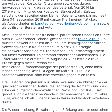
am Aufbau der Rostocker Ortsgruppe sowie des daraus
hervorgegangenen Kreisverbandes beteiligt. Von 2014 bis
2019 war ich Mitglied der Rostocker Bürgerschaft. Zuletzt
selbständiger Betreiber einer kleinen Galerie, widme ich mich seit
dem 04. September 2016 mit ganzer Kraft meiner Tätigkeit
als Abgeordneter im
Landtag von Mecklenburg-Vorpommern
sowie
als politischer Berater und Autor.
Mein Engagement in der freiheitlich-patriotischen Opposition führte
auch zu wachsender Feindseligkeit seitens des
linken Milieus
. So
mussten sowohl ich selbst als auch Familienmitglieder berufliche
Schwierigkeiten in Kauf nehmen. Im März 2016 erfolgte
ein schwerer Anschlag mit Teerbomben und Farbsprengkörpern
auf unser Wohnhaus. Es entstand erheblicher Sachschaden. Die
Täter wurden nie ermittelt. Im August 2017 initiierte die linke
Presse gegen meine Person eine
beispiellose Rufmordkampagne der perfidesten Art, ohne mich
jedoch nachhaltig kleinzukriegen. Im März 2021 ließ die
Staatsanwaltschaft sämtliche Vorwürfe gegen mich fallen.
Drei Faktoren prägten mich richtungsweisend: die Philosophie der
griechisch-römischen Antike, die Dichtung der Romantik und das
Erbe der bürgerlich-demokratischen Revolution von 1848. Dazu
gehört auch die friedliche Wende in der ehemaligen DDR im Jahre
1989, welche ich als Jugendlicher in Berlin und Rostock miterleben
durfte.
Die Wiederbelebung, Bewahrung und Stärkung unserer deutschen