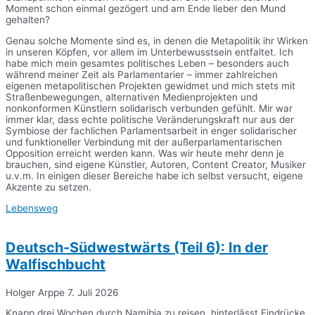
Moment schon einmal gezögert und am Ende lieber den Mund
gehalten?
Genau solche Momente sind es, in denen die Metapolitik ihr Wirken
in unseren Köpfen, vor allem im Unterbewusstsein entfaltet. Ich
habe mich mein gesamtes politisches Leben – besonders auch
während meiner Zeit als Parlamentarier – immer zahlreichen
eigenen metapolitischen Projekten gewidmet und mich stets mit
Straßenbewegungen, alternativen Medienprojekten und
nonkonformen Künstlern solidarisch verbunden gefühlt. Mir war
immer klar, dass echte politische Veränderungskraft nur aus der
Symbiose der fachlichen Parlamentsarbeit in enger solidarischer
und funktioneller Verbindung mit der außerparlamentarischen
Opposition erreicht werden kann. Was wir heute mehr denn je
brauchen, sind eigene Künstler, Autoren, Content Creator, Musiker
u.v.m. In einigen dieser Bereiche habe ich selbst versucht, eigene
Akzente zu setzen.
Lebensweg
Deutsch-Südwestwärts (Teil 6): In der
Walfischbucht
Holger Arppe
7. Juli 2026
Knapp drei Wochen durch Namibia zu reisen, hinterlässt Eindrücke