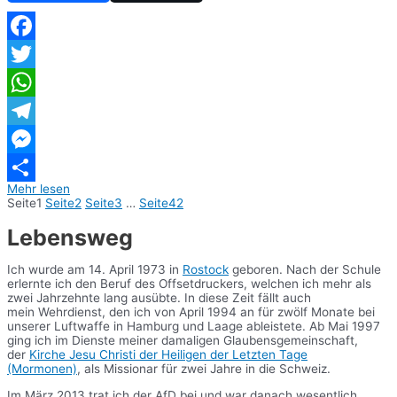
Facebook
Twitter
WhatsApp
Telegram
Messenger
Mehr lesen
Teilen
Seite
1
Seite
2
Seite
3
…
Seite
42
Lebensweg
Ich wurde am 14. April 1973 in
Rostock
geboren. Nach der Schule
erlernte ich den Beruf des Offsetdruckers, welchen ich mehr als
zwei Jahrzehnte lang ausübte. In diese Zeit fällt auch
mein Wehrdienst, den ich von April 1994 an für zwölf Monate bei
unserer Luftwaffe in Hamburg und Laage ableistete. Ab Mai 1997
ging ich im Dienste meiner damaligen Glaubensgemeinschaft,
der
Kirche Jesu Christi der Heiligen der Letzten Tage
(Mormonen)
, als Missionar für zwei Jahre in die Schweiz.
Im März 2013 trat ich der AfD bei und war danach wesentlich