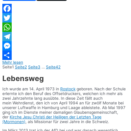
Facebook
Twitter
WhatsApp
Telegram
Messenger
Mehr lesen
Teilen
Seite
1
Seite
2
Seite
3
…
Seite
42
Lebensweg
Ich wurde am 14. April 1973 in
Rostock
geboren. Nach der Schule
erlernte ich den Beruf des Offsetdruckers, welchen ich mehr als
zwei Jahrzehnte lang ausübte. In diese Zeit fällt auch
mein Wehrdienst, den ich von April 1994 an für zwölf Monate bei
unserer Luftwaffe in Hamburg und Laage ableistete. Ab Mai 1997
ging ich im Dienste meiner damaligen Glaubensgemeinschaft,
der
Kirche Jesu Christi der Heiligen der Letzten Tage
(Mormonen)
, als Missionar für zwei Jahre in die Schweiz.
Im März 2013 trat ich der AfD bei und war danach wesentlich