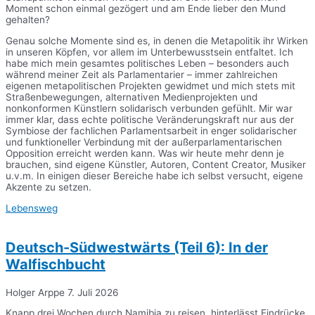
Moment schon einmal gezögert und am Ende lieber den Mund
gehalten?
Genau solche Momente sind es, in denen die Metapolitik ihr Wirken
in unseren Köpfen, vor allem im Unterbewusstsein entfaltet. Ich
habe mich mein gesamtes politisches Leben – besonders auch
während meiner Zeit als Parlamentarier – immer zahlreichen
eigenen metapolitischen Projekten gewidmet und mich stets mit
Straßenbewegungen, alternativen Medienprojekten und
nonkonformen Künstlern solidarisch verbunden gefühlt. Mir war
immer klar, dass echte politische Veränderungskraft nur aus der
Symbiose der fachlichen Parlamentsarbeit in enger solidarischer
und funktioneller Verbindung mit der außerparlamentarischen
Opposition erreicht werden kann. Was wir heute mehr denn je
brauchen, sind eigene Künstler, Autoren, Content Creator, Musiker
u.v.m. In einigen dieser Bereiche habe ich selbst versucht, eigene
Akzente zu setzen.
Lebensweg
Deutsch-Südwestwärts (Teil 6): In der
Walfischbucht
Holger Arppe
7. Juli 2026
Knapp drei Wochen durch Namibia zu reisen, hinterlässt Eindrücke