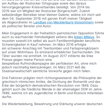
am Aufbau der Rostocker Ortsgruppe sowie des daraus
hervorgegangenen Kreisverbandes beteiligt. Von 2014 bis
2019 war ich Mitglied der Rostocker Bürgerschaft. Zuletzt
selbständiger Betreiber einer kleinen Galerie, widme ich mich seit
dem 04. September 2016 mit ganzer Kraft meiner Tätigkeit
als Abgeordneter im
Landtag von Mecklenburg-Vorpommern
sowie
als politischer Berater und Autor.
Mein Engagement in der freiheitlich-patriotischen Opposition führte
auch zu wachsender Feindseligkeit seitens des
linken Milieus
. So
mussten sowohl ich selbst als auch Familienmitglieder berufliche
Schwierigkeiten in Kauf nehmen. Im März 2016 erfolgte
ein schwerer Anschlag mit Teerbomben und Farbsprengkörpern
auf unser Wohnhaus. Es entstand erheblicher Sachschaden. Die
Täter wurden nie ermittelt. Im August 2017 initiierte die linke
Presse gegen meine Person eine
beispiellose Rufmordkampagne der perfidesten Art, ohne mich
jedoch nachhaltig kleinzukriegen. Im März 2021 ließ die
Staatsanwaltschaft sämtliche Vorwürfe gegen mich fallen.
Drei Faktoren prägten mich richtungsweisend: die Philosophie der
griechisch-römischen Antike, die Dichtung der Romantik und das
Erbe der bürgerlich-demokratischen Revolution von 1848. Dazu
gehört auch die friedliche Wende in der ehemaligen DDR im Jahre
1989, welche ich als Jugendlicher in Berlin und Rostock miterleben
durfte.
Die Wiederbelebung, Bewahrung und Stärkung unserer deutschen