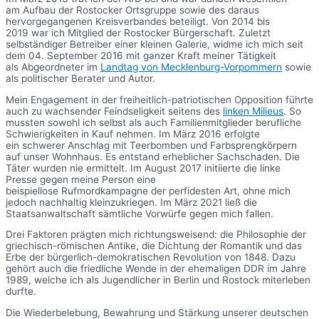
am Aufbau der Rostocker Ortsgruppe sowie des daraus
hervorgegangenen Kreisverbandes beteiligt. Von 2014 bis
2019 war ich Mitglied der Rostocker Bürgerschaft. Zuletzt
selbständiger Betreiber einer kleinen Galerie, widme ich mich seit
dem 04. September 2016 mit ganzer Kraft meiner Tätigkeit
als Abgeordneter im
Landtag von Mecklenburg-Vorpommern
sowie
als politischer Berater und Autor.
Mein Engagement in der freiheitlich-patriotischen Opposition führte
auch zu wachsender Feindseligkeit seitens des
linken Milieus
. So
mussten sowohl ich selbst als auch Familienmitglieder berufliche
Schwierigkeiten in Kauf nehmen. Im März 2016 erfolgte
ein schwerer Anschlag mit Teerbomben und Farbsprengkörpern
auf unser Wohnhaus. Es entstand erheblicher Sachschaden. Die
Täter wurden nie ermittelt. Im August 2017 initiierte die linke
Presse gegen meine Person eine
beispiellose Rufmordkampagne der perfidesten Art, ohne mich
jedoch nachhaltig kleinzukriegen. Im März 2021 ließ die
Staatsanwaltschaft sämtliche Vorwürfe gegen mich fallen.
Drei Faktoren prägten mich richtungsweisend: die Philosophie der
griechisch-römischen Antike, die Dichtung der Romantik und das
Erbe der bürgerlich-demokratischen Revolution von 1848. Dazu
gehört auch die friedliche Wende in der ehemaligen DDR im Jahre
1989, welche ich als Jugendlicher in Berlin und Rostock miterleben
durfte.
Die Wiederbelebung, Bewahrung und Stärkung unserer deutschen