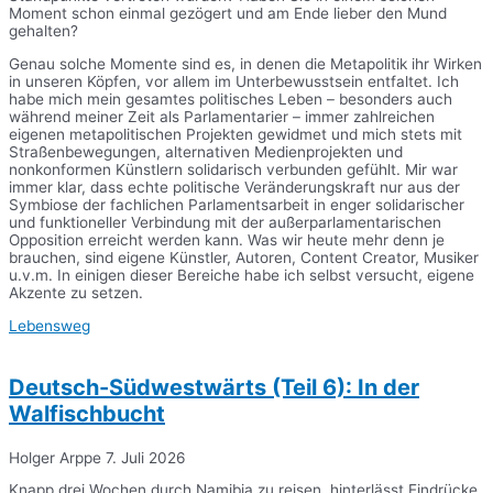
Moment schon einmal gezögert und am Ende lieber den Mund
gehalten?
Genau solche Momente sind es, in denen die Metapolitik ihr Wirken
in unseren Köpfen, vor allem im Unterbewusstsein entfaltet. Ich
habe mich mein gesamtes politisches Leben – besonders auch
während meiner Zeit als Parlamentarier – immer zahlreichen
eigenen metapolitischen Projekten gewidmet und mich stets mit
Straßenbewegungen, alternativen Medienprojekten und
nonkonformen Künstlern solidarisch verbunden gefühlt. Mir war
immer klar, dass echte politische Veränderungskraft nur aus der
Symbiose der fachlichen Parlamentsarbeit in enger solidarischer
und funktioneller Verbindung mit der außerparlamentarischen
Opposition erreicht werden kann. Was wir heute mehr denn je
brauchen, sind eigene Künstler, Autoren, Content Creator, Musiker
u.v.m. In einigen dieser Bereiche habe ich selbst versucht, eigene
Akzente zu setzen.
Lebensweg
Deutsch-Südwestwärts (Teil 6): In der
Walfischbucht
Holger Arppe
7. Juli 2026
Knapp drei Wochen durch Namibia zu reisen, hinterlässt Eindrücke