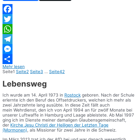
Facebook
Twitter
WhatsApp
Telegram
Messenger
Mehr lesen
Teilen
Seite
1
Seite
2
Seite
3
…
Seite
42
Lebensweg
Ich wurde am 14. April 1973 in
Rostock
geboren. Nach der Schule
erlernte ich den Beruf des Offsetdruckers, welchen ich mehr als
zwei Jahrzehnte lang ausübte. In diese Zeit fällt auch
mein Wehrdienst, den ich von April 1994 an für zwölf Monate bei
unserer Luftwaffe in Hamburg und Laage ableistete. Ab Mai 1997
ging ich im Dienste meiner damaligen Glaubensgemeinschaft,
der
Kirche Jesu Christi der Heiligen der Letzten Tage
(Mormonen)
, als Missionar für zwei Jahre in die Schweiz.
Im März 2013 trat ich der AfD bei und war danach wesentlich