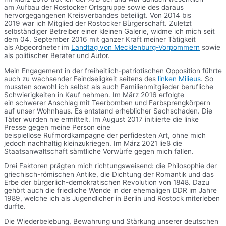
am Aufbau der Rostocker Ortsgruppe sowie des daraus
hervorgegangenen Kreisverbandes beteiligt. Von 2014 bis
2019 war ich Mitglied der Rostocker Bürgerschaft. Zuletzt
selbständiger Betreiber einer kleinen Galerie, widme ich mich seit
dem 04. September 2016 mit ganzer Kraft meiner Tätigkeit
als Abgeordneter im
Landtag von Mecklenburg-Vorpommern
sowie
als politischer Berater und Autor.
Mein Engagement in der freiheitlich-patriotischen Opposition führte
auch zu wachsender Feindseligkeit seitens des
linken Milieus
. So
mussten sowohl ich selbst als auch Familienmitglieder berufliche
Schwierigkeiten in Kauf nehmen. Im März 2016 erfolgte
ein schwerer Anschlag mit Teerbomben und Farbsprengkörpern
auf unser Wohnhaus. Es entstand erheblicher Sachschaden. Die
Täter wurden nie ermittelt. Im August 2017 initiierte die linke
Presse gegen meine Person eine
beispiellose Rufmordkampagne der perfidesten Art, ohne mich
jedoch nachhaltig kleinzukriegen. Im März 2021 ließ die
Staatsanwaltschaft sämtliche Vorwürfe gegen mich fallen.
Drei Faktoren prägten mich richtungsweisend: die Philosophie der
griechisch-römischen Antike, die Dichtung der Romantik und das
Erbe der bürgerlich-demokratischen Revolution von 1848. Dazu
gehört auch die friedliche Wende in der ehemaligen DDR im Jahre
1989, welche ich als Jugendlicher in Berlin und Rostock miterleben
durfte.
Die Wiederbelebung, Bewahrung und Stärkung unserer deutschen