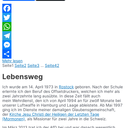
Facebook
Twitter
WhatsApp
Telegram
Messenger
Mehr lesen
Teilen
Seite
1
Seite
2
Seite
3
…
Seite
42
Lebensweg
Ich wurde am 14. April 1973 in
Rostock
geboren. Nach der Schule
erlernte ich den Beruf des Offsetdruckers, welchen ich mehr als
zwei Jahrzehnte lang ausübte. In diese Zeit fällt auch
mein Wehrdienst, den ich von April 1994 an für zwölf Monate bei
unserer Luftwaffe in Hamburg und Laage ableistete. Ab Mai 1997
ging ich im Dienste meiner damaligen Glaubensgemeinschaft,
der
Kirche Jesu Christi der Heiligen der Letzten Tage
(Mormonen)
, als Missionar für zwei Jahre in die Schweiz.
Im März 2013 trat ich der AfD bei und war danach wesentlich