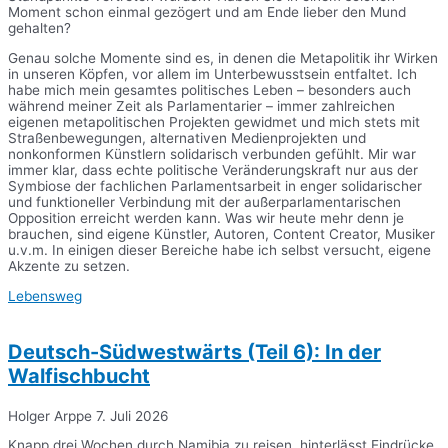
Moment schon einmal gezögert und am Ende lieber den Mund
gehalten?
Genau solche Momente sind es, in denen die Metapolitik ihr Wirken
in unseren Köpfen, vor allem im Unterbewusstsein entfaltet. Ich
habe mich mein gesamtes politisches Leben – besonders auch
während meiner Zeit als Parlamentarier – immer zahlreichen
eigenen metapolitischen Projekten gewidmet und mich stets mit
Straßenbewegungen, alternativen Medienprojekten und
nonkonformen Künstlern solidarisch verbunden gefühlt. Mir war
immer klar, dass echte politische Veränderungskraft nur aus der
Symbiose der fachlichen Parlamentsarbeit in enger solidarischer
und funktioneller Verbindung mit der außerparlamentarischen
Opposition erreicht werden kann. Was wir heute mehr denn je
brauchen, sind eigene Künstler, Autoren, Content Creator, Musiker
u.v.m. In einigen dieser Bereiche habe ich selbst versucht, eigene
Akzente zu setzen.
Lebensweg
Deutsch-Südwestwärts (Teil 6): In der
Walfischbucht
Holger Arppe
7. Juli 2026
Knapp drei Wochen durch Namibia zu reisen, hinterlässt Eindrücke