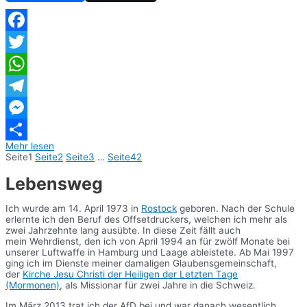
Facebook
Twitter
WhatsApp
Telegram
Messenger
Mehr lesen
Teilen
Seite
1
Seite
2
Seite
3
…
Seite
42
Lebensweg
Ich wurde am 14. April 1973 in
Rostock
geboren. Nach der Schule
erlernte ich den Beruf des Offsetdruckers, welchen ich mehr als
zwei Jahrzehnte lang ausübte. In diese Zeit fällt auch
mein Wehrdienst, den ich von April 1994 an für zwölf Monate bei
unserer Luftwaffe in Hamburg und Laage ableistete. Ab Mai 1997
ging ich im Dienste meiner damaligen Glaubensgemeinschaft,
der
Kirche Jesu Christi der Heiligen der Letzten Tage
(Mormonen)
, als Missionar für zwei Jahre in die Schweiz.
Im März 2013 trat ich der AfD bei und war danach wesentlich