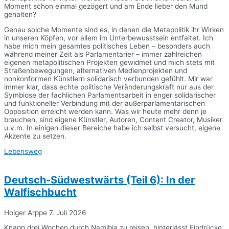
Moment schon einmal gezögert und am Ende lieber den Mund
gehalten?
Genau solche Momente sind es, in denen die Metapolitik ihr Wirken
in unseren Köpfen, vor allem im Unterbewusstsein entfaltet. Ich
habe mich mein gesamtes politisches Leben – besonders auch
während meiner Zeit als Parlamentarier – immer zahlreichen
eigenen metapolitischen Projekten gewidmet und mich stets mit
Straßenbewegungen, alternativen Medienprojekten und
nonkonformen Künstlern solidarisch verbunden gefühlt. Mir war
immer klar, dass echte politische Veränderungskraft nur aus der
Symbiose der fachlichen Parlamentsarbeit in enger solidarischer
und funktioneller Verbindung mit der außerparlamentarischen
Opposition erreicht werden kann. Was wir heute mehr denn je
brauchen, sind eigene Künstler, Autoren, Content Creator, Musiker
u.v.m. In einigen dieser Bereiche habe ich selbst versucht, eigene
Akzente zu setzen.
Lebensweg
Deutsch-Südwestwärts (Teil 6): In der
Walfischbucht
Holger Arppe
7. Juli 2026
Knapp drei Wochen durch Namibia zu reisen, hinterlässt Eindrücke