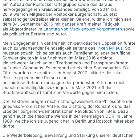
am Aufbau der Rostocker Ortsgruppe sowie des daraus
hervorgegangenen Kreisverbandes beteiligt. Von 2014 bis
2019 war ich Mitglied der Rostocker Bürgerschaft. Zuletzt
selbständiger Betreiber einer kleinen Galerie, widme ich mich seit
dem 04. September 2016 mit ganzer Kraft meiner Tätigkeit
als Abgeordneter im
Landtag von Mecklenburg-Vorpommern
sowie
als politischer Berater und Autor.
Mein Engagement in der freiheitlich-patriotischen Opposition führte
auch zu wachsender Feindseligkeit seitens des
linken Milieus
. So
mussten sowohl ich selbst als auch Familienmitglieder berufliche
Schwierigkeiten in Kauf nehmen. Im März 2016 erfolgte
ein schwerer Anschlag mit Teerbomben und Farbsprengkörpern
auf unser Wohnhaus. Es entstand erheblicher Sachschaden. Die
Täter wurden nie ermittelt. Im August 2017 initiierte die linke
Presse gegen meine Person eine
beispiellose Rufmordkampagne der perfidesten Art, ohne mich
jedoch nachhaltig kleinzukriegen. Im März 2021 ließ die
Staatsanwaltschaft sämtliche Vorwürfe gegen mich fallen.
Drei Faktoren prägten mich richtungsweisend: die Philosophie der
griechisch-römischen Antike, die Dichtung der Romantik und das
Erbe der bürgerlich-demokratischen Revolution von 1848. Dazu
gehört auch die friedliche Wende in der ehemaligen DDR im Jahre
1989, welche ich als Jugendlicher in Berlin und Rostock miterleben
durfte.
Die Wiederbelebung, Bewahrung und Stärkung unserer deutschen