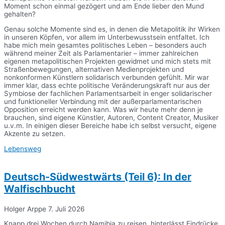
Moment schon einmal gezögert und am Ende lieber den Mund
gehalten?
Genau solche Momente sind es, in denen die Metapolitik ihr Wirken
in unseren Köpfen, vor allem im Unterbewusstsein entfaltet. Ich
habe mich mein gesamtes politisches Leben – besonders auch
während meiner Zeit als Parlamentarier – immer zahlreichen
eigenen metapolitischen Projekten gewidmet und mich stets mit
Straßenbewegungen, alternativen Medienprojekten und
nonkonformen Künstlern solidarisch verbunden gefühlt. Mir war
immer klar, dass echte politische Veränderungskraft nur aus der
Symbiose der fachlichen Parlamentsarbeit in enger solidarischer
und funktioneller Verbindung mit der außerparlamentarischen
Opposition erreicht werden kann. Was wir heute mehr denn je
brauchen, sind eigene Künstler, Autoren, Content Creator, Musiker
u.v.m. In einigen dieser Bereiche habe ich selbst versucht, eigene
Akzente zu setzen.
Lebensweg
Deutsch-Südwestwärts (Teil 6): In der
Walfischbucht
Holger Arppe
7. Juli 2026
Knapp drei Wochen durch Namibia zu reisen, hinterlässt Eindrücke