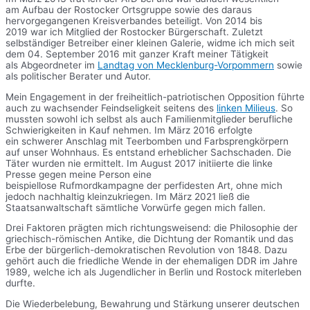
am Aufbau der Rostocker Ortsgruppe sowie des daraus
hervorgegangenen Kreisverbandes beteiligt. Von 2014 bis
2019 war ich Mitglied der Rostocker Bürgerschaft. Zuletzt
selbständiger Betreiber einer kleinen Galerie, widme ich mich seit
dem 04. September 2016 mit ganzer Kraft meiner Tätigkeit
als Abgeordneter im
Landtag von Mecklenburg-Vorpommern
sowie
als politischer Berater und Autor.
Mein Engagement in der freiheitlich-patriotischen Opposition führte
auch zu wachsender Feindseligkeit seitens des
linken Milieus
. So
mussten sowohl ich selbst als auch Familienmitglieder berufliche
Schwierigkeiten in Kauf nehmen. Im März 2016 erfolgte
ein schwerer Anschlag mit Teerbomben und Farbsprengkörpern
auf unser Wohnhaus. Es entstand erheblicher Sachschaden. Die
Täter wurden nie ermittelt. Im August 2017 initiierte die linke
Presse gegen meine Person eine
beispiellose Rufmordkampagne der perfidesten Art, ohne mich
jedoch nachhaltig kleinzukriegen. Im März 2021 ließ die
Staatsanwaltschaft sämtliche Vorwürfe gegen mich fallen.
Drei Faktoren prägten mich richtungsweisend: die Philosophie der
griechisch-römischen Antike, die Dichtung der Romantik und das
Erbe der bürgerlich-demokratischen Revolution von 1848. Dazu
gehört auch die friedliche Wende in der ehemaligen DDR im Jahre
1989, welche ich als Jugendlicher in Berlin und Rostock miterleben
durfte.
Die Wiederbelebung, Bewahrung und Stärkung unserer deutschen