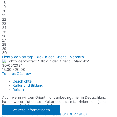
18
19
20
21
22
23
24
25
26
27
28
29
30
Lichtbildervortrag: "Blick in den Orient - Marokko"
30/05/2024
18:00 - 20:00
Torhaus Güstrow
Geschichte
Kultur und Bildung
Reisen
Auch wenn wir den Orient nicht unbedingt hier in Deutschland
haben wollen, ist dessen Kultur doch sehr faszinierend in jenen
Regionen der Welt, wo sie [...]
Weitere Informationen
Patriotischer Filmclub: "Seilergasse 8" (DDR 1960)