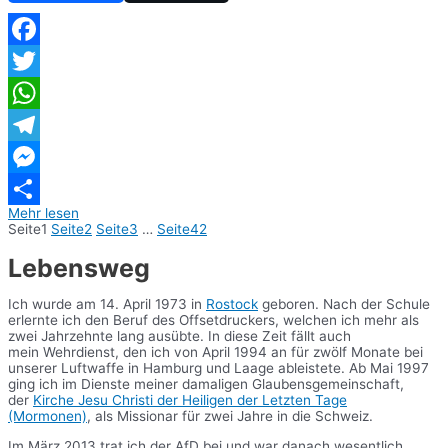
Facebook
Twitter
WhatsApp
Telegram
Messenger
Mehr lesen
Teilen
Seite
1
Seite
2
Seite
3
…
Seite
42
Lebensweg
Ich wurde am 14. April 1973 in
Rostock
geboren. Nach der Schule
erlernte ich den Beruf des Offsetdruckers, welchen ich mehr als
zwei Jahrzehnte lang ausübte. In diese Zeit fällt auch
mein Wehrdienst, den ich von April 1994 an für zwölf Monate bei
unserer Luftwaffe in Hamburg und Laage ableistete. Ab Mai 1997
ging ich im Dienste meiner damaligen Glaubensgemeinschaft,
der
Kirche Jesu Christi der Heiligen der Letzten Tage
(Mormonen)
, als Missionar für zwei Jahre in die Schweiz.
Im März 2013 trat ich der AfD bei und war danach wesentlich