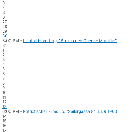
D
F
S
S
27
28
29
30
6:00 PM -
Lichtbildervortrag: "Blick in den Orient - Marokko"
31
1
2
3
4
5
6
7
8
9
10
11
12
13
6:00 PM -
Patriotischer Filmclub: "Seilergasse 8" (DDR 1960)
14
15
16
17