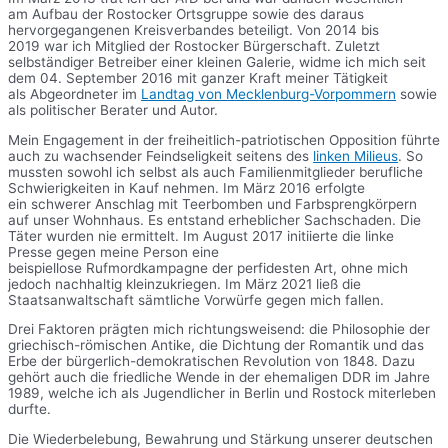
am Aufbau der Rostocker Ortsgruppe sowie des daraus
hervorgegangenen Kreisverbandes beteiligt. Von 2014 bis
2019 war ich Mitglied der Rostocker Bürgerschaft. Zuletzt
selbständiger Betreiber einer kleinen Galerie, widme ich mich seit
dem 04. September 2016 mit ganzer Kraft meiner Tätigkeit
als Abgeordneter im
Landtag von Mecklenburg-Vorpommern
sowie
als politischer Berater und Autor.
Mein Engagement in der freiheitlich-patriotischen Opposition führte
auch zu wachsender Feindseligkeit seitens des
linken Milieus
. So
mussten sowohl ich selbst als auch Familienmitglieder berufliche
Schwierigkeiten in Kauf nehmen. Im März 2016 erfolgte
ein schwerer Anschlag mit Teerbomben und Farbsprengkörpern
auf unser Wohnhaus. Es entstand erheblicher Sachschaden. Die
Täter wurden nie ermittelt. Im August 2017 initiierte die linke
Presse gegen meine Person eine
beispiellose Rufmordkampagne der perfidesten Art, ohne mich
jedoch nachhaltig kleinzukriegen. Im März 2021 ließ die
Staatsanwaltschaft sämtliche Vorwürfe gegen mich fallen.
Drei Faktoren prägten mich richtungsweisend: die Philosophie der
griechisch-römischen Antike, die Dichtung der Romantik und das
Erbe der bürgerlich-demokratischen Revolution von 1848. Dazu
gehört auch die friedliche Wende in der ehemaligen DDR im Jahre
1989, welche ich als Jugendlicher in Berlin und Rostock miterleben
durfte.
Die Wiederbelebung, Bewahrung und Stärkung unserer deutschen