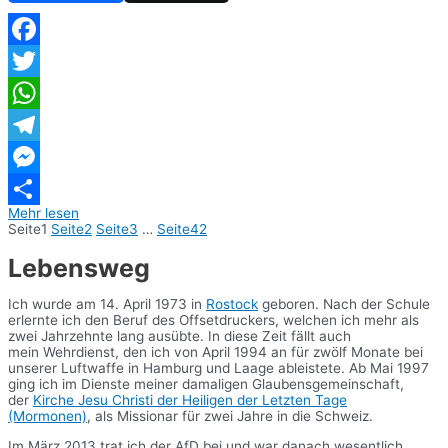
Facebook
Twitter
WhatsApp
Telegram
Messenger
Mehr lesen
Teilen
Seite
1
Seite
2
Seite
3
…
Seite
42
Lebensweg
Ich wurde am 14. April 1973 in
Rostock
geboren. Nach der Schule
erlernte ich den Beruf des Offsetdruckers, welchen ich mehr als
zwei Jahrzehnte lang ausübte. In diese Zeit fällt auch
mein Wehrdienst, den ich von April 1994 an für zwölf Monate bei
unserer Luftwaffe in Hamburg und Laage ableistete. Ab Mai 1997
ging ich im Dienste meiner damaligen Glaubensgemeinschaft,
der
Kirche Jesu Christi der Heiligen der Letzten Tage
(Mormonen)
, als Missionar für zwei Jahre in die Schweiz.
Im März 2013 trat ich der AfD bei und war danach wesentlich