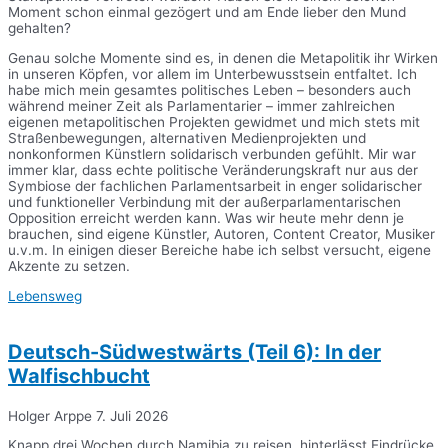
Moment schon einmal gezögert und am Ende lieber den Mund
gehalten?
Genau solche Momente sind es, in denen die Metapolitik ihr Wirken
in unseren Köpfen, vor allem im Unterbewusstsein entfaltet. Ich
habe mich mein gesamtes politisches Leben – besonders auch
während meiner Zeit als Parlamentarier – immer zahlreichen
eigenen metapolitischen Projekten gewidmet und mich stets mit
Straßenbewegungen, alternativen Medienprojekten und
nonkonformen Künstlern solidarisch verbunden gefühlt. Mir war
immer klar, dass echte politische Veränderungskraft nur aus der
Symbiose der fachlichen Parlamentsarbeit in enger solidarischer
und funktioneller Verbindung mit der außerparlamentarischen
Opposition erreicht werden kann. Was wir heute mehr denn je
brauchen, sind eigene Künstler, Autoren, Content Creator, Musiker
u.v.m. In einigen dieser Bereiche habe ich selbst versucht, eigene
Akzente zu setzen.
Lebensweg
Deutsch-Südwestwärts (Teil 6): In der
Walfischbucht
Holger Arppe
7. Juli 2026
Knapp drei Wochen durch Namibia zu reisen, hinterlässt Eindrücke