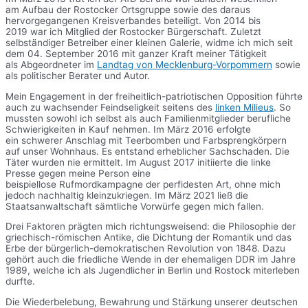
am Aufbau der Rostocker Ortsgruppe sowie des daraus
hervorgegangenen Kreisverbandes beteiligt. Von 2014 bis
2019 war ich Mitglied der Rostocker Bürgerschaft. Zuletzt
selbständiger Betreiber einer kleinen Galerie, widme ich mich seit
dem 04. September 2016 mit ganzer Kraft meiner Tätigkeit
als Abgeordneter im
Landtag von Mecklenburg-Vorpommern
sowie
als politischer Berater und Autor.
Mein Engagement in der freiheitlich-patriotischen Opposition führte
auch zu wachsender Feindseligkeit seitens des
linken Milieus
. So
mussten sowohl ich selbst als auch Familienmitglieder berufliche
Schwierigkeiten in Kauf nehmen. Im März 2016 erfolgte
ein schwerer Anschlag mit Teerbomben und Farbsprengkörpern
auf unser Wohnhaus. Es entstand erheblicher Sachschaden. Die
Täter wurden nie ermittelt. Im August 2017 initiierte die linke
Presse gegen meine Person eine
beispiellose Rufmordkampagne der perfidesten Art, ohne mich
jedoch nachhaltig kleinzukriegen. Im März 2021 ließ die
Staatsanwaltschaft sämtliche Vorwürfe gegen mich fallen.
Drei Faktoren prägten mich richtungsweisend: die Philosophie der
griechisch-römischen Antike, die Dichtung der Romantik und das
Erbe der bürgerlich-demokratischen Revolution von 1848. Dazu
gehört auch die friedliche Wende in der ehemaligen DDR im Jahre
1989, welche ich als Jugendlicher in Berlin und Rostock miterleben
durfte.
Die Wiederbelebung, Bewahrung und Stärkung unserer deutschen