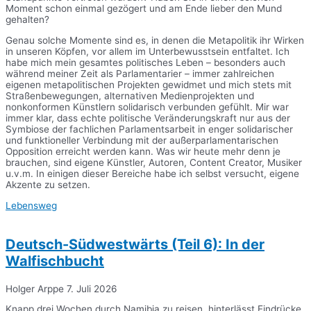
Moment schon einmal gezögert und am Ende lieber den Mund
gehalten?
Genau solche Momente sind es, in denen die Metapolitik ihr Wirken
in unseren Köpfen, vor allem im Unterbewusstsein entfaltet. Ich
habe mich mein gesamtes politisches Leben – besonders auch
während meiner Zeit als Parlamentarier – immer zahlreichen
eigenen metapolitischen Projekten gewidmet und mich stets mit
Straßenbewegungen, alternativen Medienprojekten und
nonkonformen Künstlern solidarisch verbunden gefühlt. Mir war
immer klar, dass echte politische Veränderungskraft nur aus der
Symbiose der fachlichen Parlamentsarbeit in enger solidarischer
und funktioneller Verbindung mit der außerparlamentarischen
Opposition erreicht werden kann. Was wir heute mehr denn je
brauchen, sind eigene Künstler, Autoren, Content Creator, Musiker
u.v.m. In einigen dieser Bereiche habe ich selbst versucht, eigene
Akzente zu setzen.
Lebensweg
Deutsch-Südwestwärts (Teil 6): In der
Walfischbucht
Holger Arppe
7. Juli 2026
Knapp drei Wochen durch Namibia zu reisen, hinterlässt Eindrücke