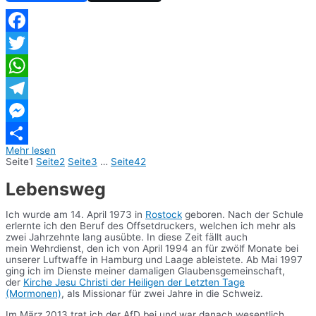
Facebook
Twitter
WhatsApp
Telegram
Messenger
Mehr lesen
Teilen
Seite
1
Seite
2
Seite
3
…
Seite
42
Lebensweg
Ich wurde am 14. April 1973 in
Rostock
geboren. Nach der Schule
erlernte ich den Beruf des Offsetdruckers, welchen ich mehr als
zwei Jahrzehnte lang ausübte. In diese Zeit fällt auch
mein Wehrdienst, den ich von April 1994 an für zwölf Monate bei
unserer Luftwaffe in Hamburg und Laage ableistete. Ab Mai 1997
ging ich im Dienste meiner damaligen Glaubensgemeinschaft,
der
Kirche Jesu Christi der Heiligen der Letzten Tage
(Mormonen)
, als Missionar für zwei Jahre in die Schweiz.
Im März 2013 trat ich der AfD bei und war danach wesentlich