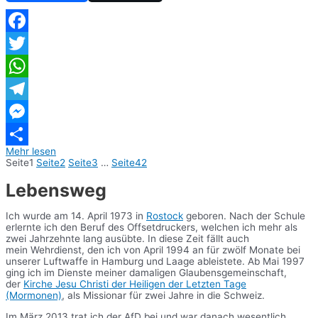
Facebook
Twitter
WhatsApp
Telegram
Messenger
Mehr lesen
Teilen
Seite
1
Seite
2
Seite
3
…
Seite
42
Lebensweg
Ich wurde am 14. April 1973 in
Rostock
geboren. Nach der Schule
erlernte ich den Beruf des Offsetdruckers, welchen ich mehr als
zwei Jahrzehnte lang ausübte. In diese Zeit fällt auch
mein Wehrdienst, den ich von April 1994 an für zwölf Monate bei
unserer Luftwaffe in Hamburg und Laage ableistete. Ab Mai 1997
ging ich im Dienste meiner damaligen Glaubensgemeinschaft,
der
Kirche Jesu Christi der Heiligen der Letzten Tage
(Mormonen)
, als Missionar für zwei Jahre in die Schweiz.
Im März 2013 trat ich der AfD bei und war danach wesentlich