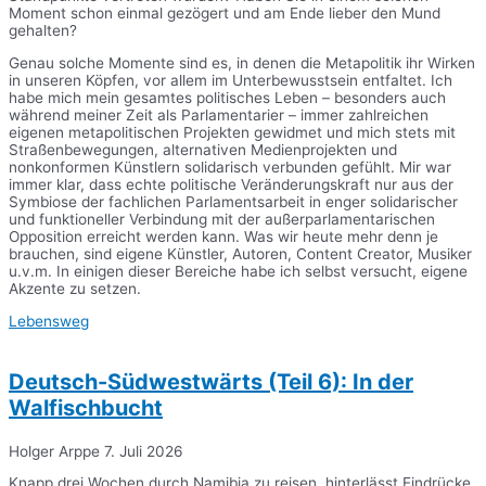
Moment schon einmal gezögert und am Ende lieber den Mund
gehalten?
Genau solche Momente sind es, in denen die Metapolitik ihr Wirken
in unseren Köpfen, vor allem im Unterbewusstsein entfaltet. Ich
habe mich mein gesamtes politisches Leben – besonders auch
während meiner Zeit als Parlamentarier – immer zahlreichen
eigenen metapolitischen Projekten gewidmet und mich stets mit
Straßenbewegungen, alternativen Medienprojekten und
nonkonformen Künstlern solidarisch verbunden gefühlt. Mir war
immer klar, dass echte politische Veränderungskraft nur aus der
Symbiose der fachlichen Parlamentsarbeit in enger solidarischer
und funktioneller Verbindung mit der außerparlamentarischen
Opposition erreicht werden kann. Was wir heute mehr denn je
brauchen, sind eigene Künstler, Autoren, Content Creator, Musiker
u.v.m. In einigen dieser Bereiche habe ich selbst versucht, eigene
Akzente zu setzen.
Lebensweg
Deutsch-Südwestwärts (Teil 6): In der
Walfischbucht
Holger Arppe
7. Juli 2026
Knapp drei Wochen durch Namibia zu reisen, hinterlässt Eindrücke