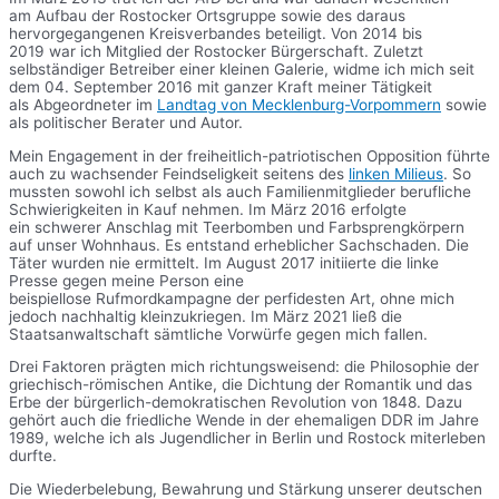
am Aufbau der Rostocker Ortsgruppe sowie des daraus
hervorgegangenen Kreisverbandes beteiligt. Von 2014 bis
2019 war ich Mitglied der Rostocker Bürgerschaft. Zuletzt
selbständiger Betreiber einer kleinen Galerie, widme ich mich seit
dem 04. September 2016 mit ganzer Kraft meiner Tätigkeit
als Abgeordneter im
Landtag von Mecklenburg-Vorpommern
sowie
als politischer Berater und Autor.
Mein Engagement in der freiheitlich-patriotischen Opposition führte
auch zu wachsender Feindseligkeit seitens des
linken Milieus
. So
mussten sowohl ich selbst als auch Familienmitglieder berufliche
Schwierigkeiten in Kauf nehmen. Im März 2016 erfolgte
ein schwerer Anschlag mit Teerbomben und Farbsprengkörpern
auf unser Wohnhaus. Es entstand erheblicher Sachschaden. Die
Täter wurden nie ermittelt. Im August 2017 initiierte die linke
Presse gegen meine Person eine
beispiellose Rufmordkampagne der perfidesten Art, ohne mich
jedoch nachhaltig kleinzukriegen. Im März 2021 ließ die
Staatsanwaltschaft sämtliche Vorwürfe gegen mich fallen.
Drei Faktoren prägten mich richtungsweisend: die Philosophie der
griechisch-römischen Antike, die Dichtung der Romantik und das
Erbe der bürgerlich-demokratischen Revolution von 1848. Dazu
gehört auch die friedliche Wende in der ehemaligen DDR im Jahre
1989, welche ich als Jugendlicher in Berlin und Rostock miterleben
durfte.
Die Wiederbelebung, Bewahrung und Stärkung unserer deutschen