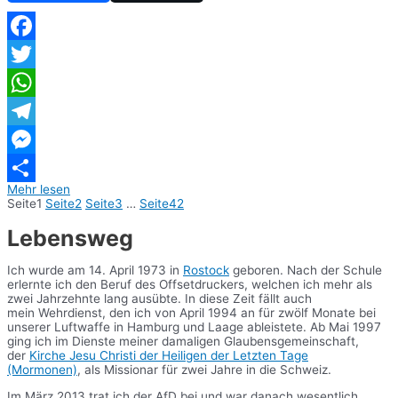
Facebook
Twitter
WhatsApp
Telegram
Messenger
Mehr lesen
Teilen
Seite
1
Seite
2
Seite
3
…
Seite
42
Lebensweg
Ich wurde am 14. April 1973 in
Rostock
geboren. Nach der Schule
erlernte ich den Beruf des Offsetdruckers, welchen ich mehr als
zwei Jahrzehnte lang ausübte. In diese Zeit fällt auch
mein Wehrdienst, den ich von April 1994 an für zwölf Monate bei
unserer Luftwaffe in Hamburg und Laage ableistete. Ab Mai 1997
ging ich im Dienste meiner damaligen Glaubensgemeinschaft,
der
Kirche Jesu Christi der Heiligen der Letzten Tage
(Mormonen)
, als Missionar für zwei Jahre in die Schweiz.
Im März 2013 trat ich der AfD bei und war danach wesentlich