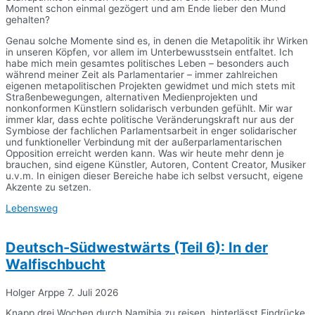
Moment schon einmal gezögert und am Ende lieber den Mund
gehalten?
Genau solche Momente sind es, in denen die Metapolitik ihr Wirken
in unseren Köpfen, vor allem im Unterbewusstsein entfaltet. Ich
habe mich mein gesamtes politisches Leben – besonders auch
während meiner Zeit als Parlamentarier – immer zahlreichen
eigenen metapolitischen Projekten gewidmet und mich stets mit
Straßenbewegungen, alternativen Medienprojekten und
nonkonformen Künstlern solidarisch verbunden gefühlt. Mir war
immer klar, dass echte politische Veränderungskraft nur aus der
Symbiose der fachlichen Parlamentsarbeit in enger solidarischer
und funktioneller Verbindung mit der außerparlamentarischen
Opposition erreicht werden kann. Was wir heute mehr denn je
brauchen, sind eigene Künstler, Autoren, Content Creator, Musiker
u.v.m. In einigen dieser Bereiche habe ich selbst versucht, eigene
Akzente zu setzen.
Lebensweg
Deutsch-Südwestwärts (Teil 6): In der
Walfischbucht
Holger Arppe
7. Juli 2026
Knapp drei Wochen durch Namibia zu reisen, hinterlässt Eindrücke