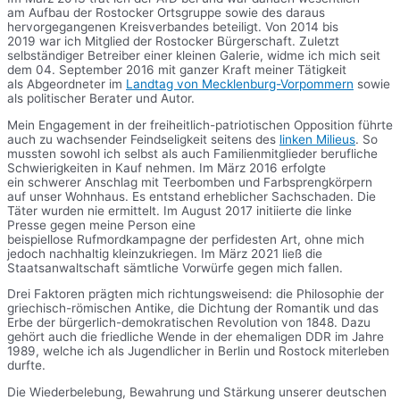
am Aufbau der Rostocker Ortsgruppe sowie des daraus
hervorgegangenen Kreisverbandes beteiligt. Von 2014 bis
2019 war ich Mitglied der Rostocker Bürgerschaft. Zuletzt
selbständiger Betreiber einer kleinen Galerie, widme ich mich seit
dem 04. September 2016 mit ganzer Kraft meiner Tätigkeit
als Abgeordneter im
Landtag von Mecklenburg-Vorpommern
sowie
als politischer Berater und Autor.
Mein Engagement in der freiheitlich-patriotischen Opposition führte
auch zu wachsender Feindseligkeit seitens des
linken Milieus
. So
mussten sowohl ich selbst als auch Familienmitglieder berufliche
Schwierigkeiten in Kauf nehmen. Im März 2016 erfolgte
ein schwerer Anschlag mit Teerbomben und Farbsprengkörpern
auf unser Wohnhaus. Es entstand erheblicher Sachschaden. Die
Täter wurden nie ermittelt. Im August 2017 initiierte die linke
Presse gegen meine Person eine
beispiellose Rufmordkampagne der perfidesten Art, ohne mich
jedoch nachhaltig kleinzukriegen. Im März 2021 ließ die
Staatsanwaltschaft sämtliche Vorwürfe gegen mich fallen.
Drei Faktoren prägten mich richtungsweisend: die Philosophie der
griechisch-römischen Antike, die Dichtung der Romantik und das
Erbe der bürgerlich-demokratischen Revolution von 1848. Dazu
gehört auch die friedliche Wende in der ehemaligen DDR im Jahre
1989, welche ich als Jugendlicher in Berlin und Rostock miterleben
durfte.
Die Wiederbelebung, Bewahrung und Stärkung unserer deutschen