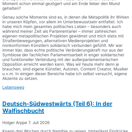
Moment schon einmal gezögert und am Ende lieber den Mund
gehalten?
Genau solche Momente sind es, in denen die Metapolitik ihr Wirken
in unseren Köpfen, vor allem im Unterbewusstsein entfaltet. Ich
habe mich mein gesamtes politisches Leben – besonders auch
während meiner Zeit als Parlamentarier – immer zahlreichen
eigenen metapolitischen Projekten gewidmet und mich stets mit
Straßenbewegungen, alternativen Medienprojekten und
nonkonformen Künstlern solidarisch verbunden gefühlt. Mir war
immer klar, dass echte politische Veränderungskraft nur aus der
Symbiose der fachlichen Parlamentsarbeit in enger solidarischer
und funktioneller Verbindung mit der außerparlamentarischen
Opposition erreicht werden kann. Was wir heute mehr denn je
brauchen, sind eigene Künstler, Autoren, Content Creator, Musiker
u.v.m. In einigen dieser Bereiche habe ich selbst versucht, eigene
Akzente zu setzen.
Lebensweg
Deutsch-Südwestwärts (Teil 6): In der
Walfischbucht
Holger Arppe
7. Juli 2026
Knapp drei Wochen durch Namibia zu reisen, hinterlässt Eindrücke