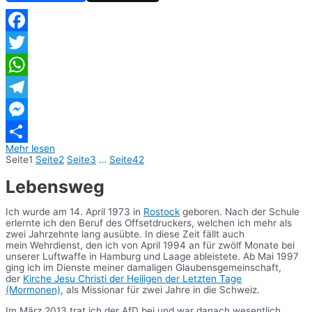
Facebook
Twitter
WhatsApp
Telegram
Messenger
Mehr lesen
Teilen
Seite
1
Seite
2
Seite
3
…
Seite
42
Lebensweg
Ich wurde am 14. April 1973 in
Rostock
geboren. Nach der Schule
erlernte ich den Beruf des Offsetdruckers, welchen ich mehr als
zwei Jahrzehnte lang ausübte. In diese Zeit fällt auch
mein Wehrdienst, den ich von April 1994 an für zwölf Monate bei
unserer Luftwaffe in Hamburg und Laage ableistete. Ab Mai 1997
ging ich im Dienste meiner damaligen Glaubensgemeinschaft,
der
Kirche Jesu Christi der Heiligen der Letzten Tage
(Mormonen)
, als Missionar für zwei Jahre in die Schweiz.
Im März 2013 trat ich der AfD bei und war danach wesentlich