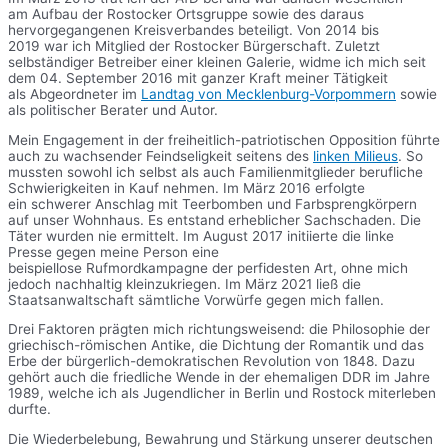
am Aufbau der Rostocker Ortsgruppe sowie des daraus
hervorgegangenen Kreisverbandes beteiligt. Von 2014 bis
2019 war ich Mitglied der Rostocker Bürgerschaft. Zuletzt
selbständiger Betreiber einer kleinen Galerie, widme ich mich seit
dem 04. September 2016 mit ganzer Kraft meiner Tätigkeit
als Abgeordneter im
Landtag von Mecklenburg-Vorpommern
sowie
als politischer Berater und Autor.
Mein Engagement in der freiheitlich-patriotischen Opposition führte
auch zu wachsender Feindseligkeit seitens des
linken Milieus
. So
mussten sowohl ich selbst als auch Familienmitglieder berufliche
Schwierigkeiten in Kauf nehmen. Im März 2016 erfolgte
ein schwerer Anschlag mit Teerbomben und Farbsprengkörpern
auf unser Wohnhaus. Es entstand erheblicher Sachschaden. Die
Täter wurden nie ermittelt. Im August 2017 initiierte die linke
Presse gegen meine Person eine
beispiellose Rufmordkampagne der perfidesten Art, ohne mich
jedoch nachhaltig kleinzukriegen. Im März 2021 ließ die
Staatsanwaltschaft sämtliche Vorwürfe gegen mich fallen.
Drei Faktoren prägten mich richtungsweisend: die Philosophie der
griechisch-römischen Antike, die Dichtung der Romantik und das
Erbe der bürgerlich-demokratischen Revolution von 1848. Dazu
gehört auch die friedliche Wende in der ehemaligen DDR im Jahre
1989, welche ich als Jugendlicher in Berlin und Rostock miterleben
durfte.
Die Wiederbelebung, Bewahrung und Stärkung unserer deutschen