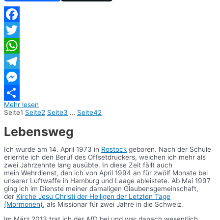
Facebook
Twitter
WhatsApp
Telegram
Messenger
Mehr lesen
Teilen
Seite
1
Seite
2
Seite
3
…
Seite
42
Lebensweg
Ich wurde am 14. April 1973 in
Rostock
geboren. Nach der Schule
erlernte ich den Beruf des Offsetdruckers, welchen ich mehr als
zwei Jahrzehnte lang ausübte. In diese Zeit fällt auch
mein Wehrdienst, den ich von April 1994 an für zwölf Monate bei
unserer Luftwaffe in Hamburg und Laage ableistete. Ab Mai 1997
ging ich im Dienste meiner damaligen Glaubensgemeinschaft,
der
Kirche Jesu Christi der Heiligen der Letzten Tage
(Mormonen)
, als Missionar für zwei Jahre in die Schweiz.
Im März 2013 trat ich der AfD bei und war danach wesentlich