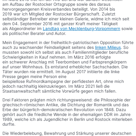
am Aufbau der Rostocker Ortsgruppe sowie des daraus
hervorgegangenen Kreisverbandes beteiligt. Von 2014 bis
2019 war ich Mitglied der Rostocker Bürgerschaft. Zuletzt
selbständiger Betreiber einer kleinen Galerie, widme ich mich seit
dem 04. September 2016 mit ganzer Kraft meiner Tätigkeit
als Abgeordneter im
Landtag von Mecklenburg-Vorpommern
sowie
als politischer Berater und Autor.
Mein Engagement in der freiheitlich-patriotischen Opposition führte
auch zu wachsender Feindseligkeit seitens des
linken Milieus
. So
mussten sowohl ich selbst als auch Familienmitglieder berufliche
Schwierigkeiten in Kauf nehmen. Im März 2016 erfolgte
ein schwerer Anschlag mit Teerbomben und Farbsprengkörpern
auf unser Wohnhaus. Es entstand erheblicher Sachschaden. Die
Täter wurden nie ermittelt. Im August 2017 initiierte die linke
Presse gegen meine Person eine
beispiellose Rufmordkampagne der perfidesten Art, ohne mich
jedoch nachhaltig kleinzukriegen. Im März 2021 ließ die
Staatsanwaltschaft sämtliche Vorwürfe gegen mich fallen.
Drei Faktoren prägten mich richtungsweisend: die Philosophie der
griechisch-römischen Antike, die Dichtung der Romantik und das
Erbe der bürgerlich-demokratischen Revolution von 1848. Dazu
gehört auch die friedliche Wende in der ehemaligen DDR im Jahre
1989, welche ich als Jugendlicher in Berlin und Rostock miterleben
durfte.
Die Wiederbelebung, Bewahrung und Stärkung unserer deutschen