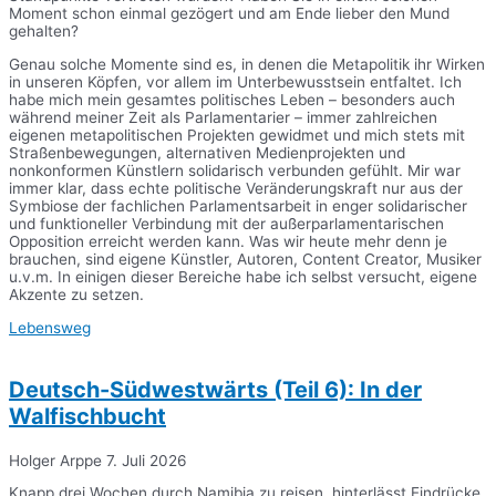
Moment schon einmal gezögert und am Ende lieber den Mund
gehalten?
Genau solche Momente sind es, in denen die Metapolitik ihr Wirken
in unseren Köpfen, vor allem im Unterbewusstsein entfaltet. Ich
habe mich mein gesamtes politisches Leben – besonders auch
während meiner Zeit als Parlamentarier – immer zahlreichen
eigenen metapolitischen Projekten gewidmet und mich stets mit
Straßenbewegungen, alternativen Medienprojekten und
nonkonformen Künstlern solidarisch verbunden gefühlt. Mir war
immer klar, dass echte politische Veränderungskraft nur aus der
Symbiose der fachlichen Parlamentsarbeit in enger solidarischer
und funktioneller Verbindung mit der außerparlamentarischen
Opposition erreicht werden kann. Was wir heute mehr denn je
brauchen, sind eigene Künstler, Autoren, Content Creator, Musiker
u.v.m. In einigen dieser Bereiche habe ich selbst versucht, eigene
Akzente zu setzen.
Lebensweg
Deutsch-Südwestwärts (Teil 6): In der
Walfischbucht
Holger Arppe
7. Juli 2026
Knapp drei Wochen durch Namibia zu reisen, hinterlässt Eindrücke