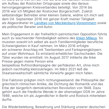
am Aufbau der Rostocker Ortsgruppe sowie des daraus
hervorgegangenen Kreisverbandes beteiligt. Von 2014 bis
2019 war ich Mitglied der Rostocker Bürgerschaft. Zuletzt
selbständiger Betreiber einer kleinen Galerie, widme ich mich seit
dem 04. September 2016 mit ganzer Kraft meiner Tätigkeit
als Abgeordneter im
Landtag von Mecklenburg-Vorpommern
sowie
als politischer Berater und Autor.
Mein Engagement in der freiheitlich-patriotischen Opposition führte
auch zu wachsender Feindseligkeit seitens des
linken Milieus
. So
mussten sowohl ich selbst als auch Familienmitglieder berufliche
Schwierigkeiten in Kauf nehmen. Im März 2016 erfolgte
ein schwerer Anschlag mit Teerbomben und Farbsprengkörpern
auf unser Wohnhaus. Es entstand erheblicher Sachschaden. Die
Täter wurden nie ermittelt. Im August 2017 initiierte die linke
Presse gegen meine Person eine
beispiellose Rufmordkampagne der perfidesten Art, ohne mich
jedoch nachhaltig kleinzukriegen. Im März 2021 ließ die
Staatsanwaltschaft sämtliche Vorwürfe gegen mich fallen.
Drei Faktoren prägten mich richtungsweisend: die Philosophie der
griechisch-römischen Antike, die Dichtung der Romantik und das
Erbe der bürgerlich-demokratischen Revolution von 1848. Dazu
gehört auch die friedliche Wende in der ehemaligen DDR im Jahre
1989, welche ich als Jugendlicher in Berlin und Rostock miterleben
durfte.
Die Wiederbelebung, Bewahrung und Stärkung unserer deutschen