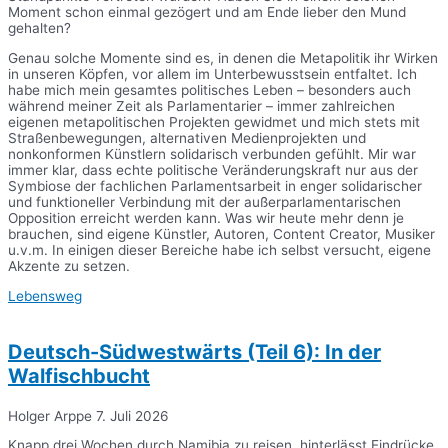
Moment schon einmal gezögert und am Ende lieber den Mund
gehalten?
Genau solche Momente sind es, in denen die Metapolitik ihr Wirken
in unseren Köpfen, vor allem im Unterbewusstsein entfaltet. Ich
habe mich mein gesamtes politisches Leben – besonders auch
während meiner Zeit als Parlamentarier – immer zahlreichen
eigenen metapolitischen Projekten gewidmet und mich stets mit
Straßenbewegungen, alternativen Medienprojekten und
nonkonformen Künstlern solidarisch verbunden gefühlt. Mir war
immer klar, dass echte politische Veränderungskraft nur aus der
Symbiose der fachlichen Parlamentsarbeit in enger solidarischer
und funktioneller Verbindung mit der außerparlamentarischen
Opposition erreicht werden kann. Was wir heute mehr denn je
brauchen, sind eigene Künstler, Autoren, Content Creator, Musiker
u.v.m. In einigen dieser Bereiche habe ich selbst versucht, eigene
Akzente zu setzen.
Lebensweg
Deutsch-Südwestwärts (Teil 6): In der
Walfischbucht
Holger Arppe
7. Juli 2026
Knapp drei Wochen durch Namibia zu reisen, hinterlässt Eindrücke