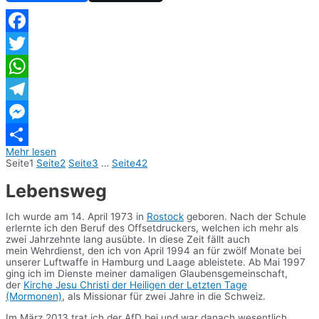
Facebook
Twitter
WhatsApp
Telegram
Messenger
Mehr lesen
Teilen
Seite
1
Seite
2
Seite
3
…
Seite
42
Lebensweg
Ich wurde am 14. April 1973 in
Rostock
geboren. Nach der Schule
erlernte ich den Beruf des Offsetdruckers, welchen ich mehr als
zwei Jahrzehnte lang ausübte. In diese Zeit fällt auch
mein Wehrdienst, den ich von April 1994 an für zwölf Monate bei
unserer Luftwaffe in Hamburg und Laage ableistete. Ab Mai 1997
ging ich im Dienste meiner damaligen Glaubensgemeinschaft,
der
Kirche Jesu Christi der Heiligen der Letzten Tage
(Mormonen)
, als Missionar für zwei Jahre in die Schweiz.
Im März 2013 trat ich der AfD bei und war danach wesentlich