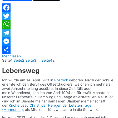
Facebook
Twitter
WhatsApp
Telegram
Messenger
Mehr lesen
Teilen
Seite
1
Seite
2
Seite
3
…
Seite
42
Lebensweg
Ich wurde am 14. April 1973 in
Rostock
geboren. Nach der Schule
erlernte ich den Beruf des Offsetdruckers, welchen ich mehr als
zwei Jahrzehnte lang ausübte. In diese Zeit fällt auch
mein Wehrdienst, den ich von April 1994 an für zwölf Monate bei
unserer Luftwaffe in Hamburg und Laage ableistete. Ab Mai 1997
ging ich im Dienste meiner damaligen Glaubensgemeinschaft,
der
Kirche Jesu Christi der Heiligen der Letzten Tage
(Mormonen)
, als Missionar für zwei Jahre in die Schweiz.
Im März 2013 trat ich der AfD bei und war danach wesentlich