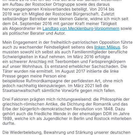
am Aufbau der Rostocker Ortsgruppe sowie des daraus
hervorgegangenen Kreisverbandes beteiligt. Von 2014 bis
2019 war ich Mitglied der Rostocker Bürgerschaft. Zuletzt
selbständiger Betreiber einer kleinen Galerie, widme ich mich seit
dem 04. September 2016 mit ganzer Kraft meiner Tätigkeit
als Abgeordneter im
Landtag von Mecklenburg-Vorpommern
sowie
als politischer Berater und Autor.
Mein Engagement in der freiheitlich-patriotischen Opposition führte
auch zu wachsender Feindseligkeit seitens des
linken Milieus
. So
mussten sowohl ich selbst als auch Familienmitglieder berufliche
Schwierigkeiten in Kauf nehmen. Im März 2016 erfolgte
ein schwerer Anschlag mit Teerbomben und Farbsprengkörpern
auf unser Wohnhaus. Es entstand erheblicher Sachschaden. Die
Täter wurden nie ermittelt. Im August 2017 initiierte die linke
Presse gegen meine Person eine
beispiellose Rufmordkampagne der perfidesten Art, ohne mich
jedoch nachhaltig kleinzukriegen. Im März 2021 ließ die
Staatsanwaltschaft sämtliche Vorwürfe gegen mich fallen.
Drei Faktoren prägten mich richtungsweisend: die Philosophie der
griechisch-römischen Antike, die Dichtung der Romantik und das
Erbe der bürgerlich-demokratischen Revolution von 1848. Dazu
gehört auch die friedliche Wende in der ehemaligen DDR im Jahre
1989, welche ich als Jugendlicher in Berlin und Rostock miterleben
durfte.
Die Wiederbelebung, Bewahrung und Stärkung unserer deutschen