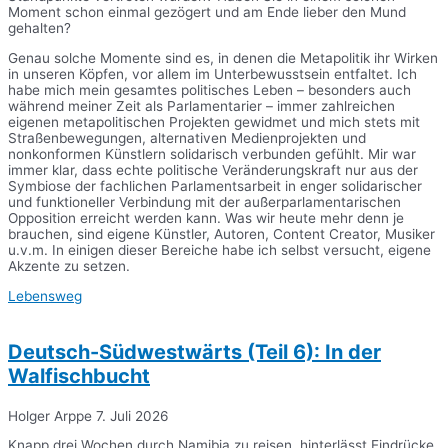
Moment schon einmal gezögert und am Ende lieber den Mund
gehalten?
Genau solche Momente sind es, in denen die Metapolitik ihr Wirken
in unseren Köpfen, vor allem im Unterbewusstsein entfaltet. Ich
habe mich mein gesamtes politisches Leben – besonders auch
während meiner Zeit als Parlamentarier – immer zahlreichen
eigenen metapolitischen Projekten gewidmet und mich stets mit
Straßenbewegungen, alternativen Medienprojekten und
nonkonformen Künstlern solidarisch verbunden gefühlt. Mir war
immer klar, dass echte politische Veränderungskraft nur aus der
Symbiose der fachlichen Parlamentsarbeit in enger solidarischer
und funktioneller Verbindung mit der außerparlamentarischen
Opposition erreicht werden kann. Was wir heute mehr denn je
brauchen, sind eigene Künstler, Autoren, Content Creator, Musiker
u.v.m. In einigen dieser Bereiche habe ich selbst versucht, eigene
Akzente zu setzen.
Lebensweg
Deutsch-Südwestwärts (Teil 6): In der
Walfischbucht
Holger Arppe
7. Juli 2026
Knapp drei Wochen durch Namibia zu reisen, hinterlässt Eindrücke