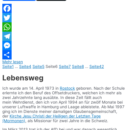
Facebook
Twitter
WhatsApp
Telegram
Messenger
Mehr lesen
Teilen
Seite
1
…
Seite
4
Seite
5
Seite
6
Seite
7
Seite
8
…
Seite
42
Lebensweg
Ich wurde am 14. April 1973 in
Rostock
geboren. Nach der Schule
erlernte ich den Beruf des Offsetdruckers, welchen ich mehr als
zwei Jahrzehnte lang ausübte. In diese Zeit fällt auch
mein Wehrdienst, den ich von April 1994 an für zwölf Monate bei
unserer Luftwaffe in Hamburg und Laage ableistete. Ab Mai 1997
ging ich im Dienste meiner damaligen Glaubensgemeinschaft,
der
Kirche Jesu Christi der Heiligen der Letzten Tage
(Mormonen)
, als Missionar für zwei Jahre in die Schweiz.
Im März 2013 trat ich der AfD bei und war danach wesentlich