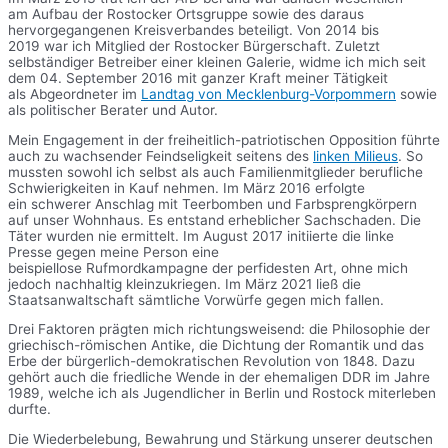
am Aufbau der Rostocker Ortsgruppe sowie des daraus
hervorgegangenen Kreisverbandes beteiligt. Von 2014 bis
2019 war ich Mitglied der Rostocker Bürgerschaft. Zuletzt
selbständiger Betreiber einer kleinen Galerie, widme ich mich seit
dem 04. September 2016 mit ganzer Kraft meiner Tätigkeit
als Abgeordneter im
Landtag von Mecklenburg-Vorpommern
sowie
als politischer Berater und Autor.
Mein Engagement in der freiheitlich-patriotischen Opposition führte
auch zu wachsender Feindseligkeit seitens des
linken Milieus
. So
mussten sowohl ich selbst als auch Familienmitglieder berufliche
Schwierigkeiten in Kauf nehmen. Im März 2016 erfolgte
ein schwerer Anschlag mit Teerbomben und Farbsprengkörpern
auf unser Wohnhaus. Es entstand erheblicher Sachschaden. Die
Täter wurden nie ermittelt. Im August 2017 initiierte die linke
Presse gegen meine Person eine
beispiellose Rufmordkampagne der perfidesten Art, ohne mich
jedoch nachhaltig kleinzukriegen. Im März 2021 ließ die
Staatsanwaltschaft sämtliche Vorwürfe gegen mich fallen.
Drei Faktoren prägten mich richtungsweisend: die Philosophie der
griechisch-römischen Antike, die Dichtung der Romantik und das
Erbe der bürgerlich-demokratischen Revolution von 1848. Dazu
gehört auch die friedliche Wende in der ehemaligen DDR im Jahre
1989, welche ich als Jugendlicher in Berlin und Rostock miterleben
durfte.
Die Wiederbelebung, Bewahrung und Stärkung unserer deutschen