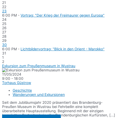
21
22
23
6:00 PM -
Vortrag: "Der Krieg der Freimaurer gegen Europa"
24
25
26
27
28
29
30
6:00 PM -
Lichtbildervortrag: "Blick in den Orient - Marokko"
31
1
2
Exkursion zum Preußenmuseum in Wustrau
11/05/2024
9:00 - 18:00
Torhaus Güstrow
Geschichte
Wanderungen und Exkursionen
Seit dem Jubiläumsjahr 2020 präsentiert das Brandenburg-
Preußen Museum in Wustrau bei Fehrbellin eine komplett
überarbeitete Hauptausstellung. Beginnend mit der einzigen
kompletten Portraitgalerie aller Brandenburgischen Kurfürsten, [...]