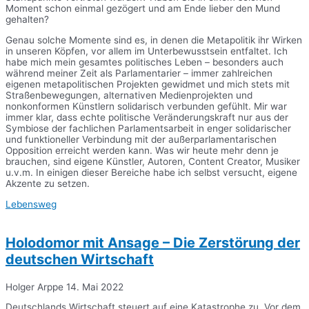
Moment schon einmal gezögert und am Ende lieber den Mund
gehalten?
Genau solche Momente sind es, in denen die Metapolitik ihr Wirken
in unseren Köpfen, vor allem im Unterbewusstsein entfaltet. Ich
habe mich mein gesamtes politisches Leben – besonders auch
während meiner Zeit als Parlamentarier – immer zahlreichen
eigenen metapolitischen Projekten gewidmet und mich stets mit
Straßenbewegungen, alternativen Medienprojekten und
nonkonformen Künstlern solidarisch verbunden gefühlt. Mir war
immer klar, dass echte politische Veränderungskraft nur aus der
Symbiose der fachlichen Parlamentsarbeit in enger solidarischer
und funktioneller Verbindung mit der außerparlamentarischen
Opposition erreicht werden kann. Was wir heute mehr denn je
brauchen, sind eigene Künstler, Autoren, Content Creator, Musiker
u.v.m. In einigen dieser Bereiche habe ich selbst versucht, eigene
Akzente zu setzen.
Lebensweg
Holodomor mit Ansage – Die Zerstörung der
deutschen Wirtschaft
Holger Arppe
14. Mai 2022
Deutschlands Wirtschaft steuert auf eine Katastrophe zu. Vor dem