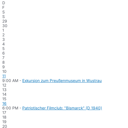
D
F
S
S
29
30
1
2
3
4
5
6
7
8
9
10
11
9:00 AM -
Exkursion zum Preußenmuseum in Wustrau
12
13
14
15
16
6:00 PM -
Patriotischer Filmclub: "Bismarck" (D 1940)
17
18
19
20