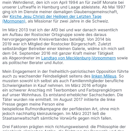
mein Wehrdienst, den ich von April 1994 an für zwölf Monate bei
unserer Luftwaffe in Hamburg und Laage ableistete. Ab Mai 1997
ging ich im Dienste meiner damaligen Glaubensgemeinschaft,
der
Kirche Jesu Christi der Heiligen der Letzten Tage
(Mormonen)
, als Missionar für zwei Jahre in die Schweiz.
Im März 2013 trat ich der AfD bei und war danach wesentlich
am Aufbau der Rostocker Ortsgruppe sowie des daraus
hervorgegangenen Kreisverbandes beteiligt. Von 2014 bis
2019 war ich Mitglied der Rostocker Bürgerschaft. Zuletzt
selbständiger Betreiber einer kleinen Galerie, widme ich mich seit
dem 04. September 2016 mit ganzer Kraft meiner Tätigkeit
als Abgeordneter im
Landtag von Mecklenburg-Vorpommern
sowie
als politischer Berater und Autor.
Mein Engagement in der freiheitlich-patriotischen Opposition führte
auch zu wachsender Feindseligkeit seitens des
linken Milieus
. So
mussten sowohl ich selbst als auch Familienmitglieder berufliche
Schwierigkeiten in Kauf nehmen. Im März 2016 erfolgte
ein schwerer Anschlag mit Teerbomben und Farbsprengkörpern
auf unser Wohnhaus. Es entstand erheblicher Sachschaden. Die
Täter wurden nie ermittelt. Im August 2017 initiierte die linke
Presse gegen meine Person eine
beispiellose Rufmordkampagne der perfidesten Art, ohne mich
jedoch nachhaltig kleinzukriegen. Im März 2021 ließ die
Staatsanwaltschaft sämtliche Vorwürfe gegen mich fallen.
Drei Faktoren prägten mich richtungsweisend: die Philosophie der