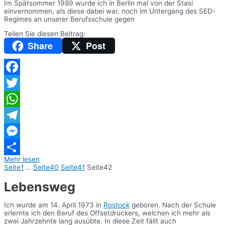
Im Spätsommer 1989 wurde ich in Berlin mal von der Stasi
einvernommen, als diese dabei war, noch im Untergang des SED-
Regimes an unserer Berufsschule gegen
Teilen Sie diesen Beitrag:
Share
Post
Facebook
Twitter
WhatsApp
Telegram
Messenger
Mehr lesen
Teilen
Seite
1
…
Seite
40
Seite
41
Seite
42
Lebensweg
Ich wurde am 14. April 1973 in
Rostock
geboren. Nach der Schule
erlernte ich den Beruf des Offsetdruckers, welchen ich mehr als
zwei Jahrzehnte lang ausübte. In diese Zeit fällt auch