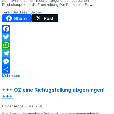
April 1945, erschien in der untergehenden deutschen
Reichshauptstadt die Frontzeitung Der Panzerbär. Es war
Teilen Sie diesen Beitrag:
Share
Post
Facebook
Twitter
WhatsApp
Telegram
Messenger
Mehr lesen
Teilen
+++ OZ eine Richtigstellung abgerungen!
+++
Holger Arppe
5. Mai 2018
Seit Beginn der medialen Rufmordkampagne gegen mich im