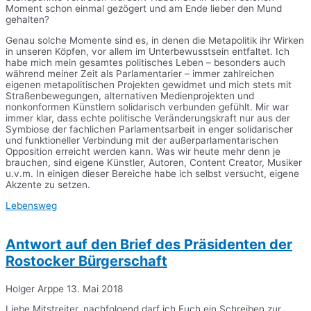
Moment schon einmal gezögert und am Ende lieber den Mund
gehalten?
Genau solche Momente sind es, in denen die Metapolitik ihr Wirken
in unseren Köpfen, vor allem im Unterbewusstsein entfaltet. Ich
habe mich mein gesamtes politisches Leben – besonders auch
während meiner Zeit als Parlamentarier – immer zahlreichen
eigenen metapolitischen Projekten gewidmet und mich stets mit
Straßenbewegungen, alternativen Medienprojekten und
nonkonformen Künstlern solidarisch verbunden gefühlt. Mir war
immer klar, dass echte politische Veränderungskraft nur aus der
Symbiose der fachlichen Parlamentsarbeit in enger solidarischer
und funktioneller Verbindung mit der außerparlamentarischen
Opposition erreicht werden kann. Was wir heute mehr denn je
brauchen, sind eigene Künstler, Autoren, Content Creator, Musiker
u.v.m. In einigen dieser Bereiche habe ich selbst versucht, eigene
Akzente zu setzen.
Lebensweg
Antwort auf den Brief des Präsidenten der
Rostocker Bürgerschaft
Holger Arppe
13. Mai 2018
Liebe Mitstreiter, nachfolgend darf ich Euch ein Schreiben zur