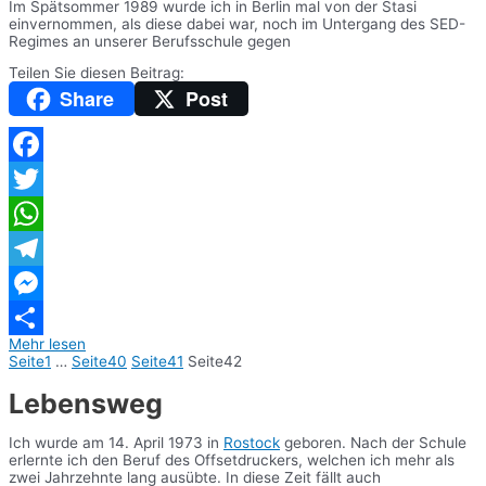
Im Spätsommer 1989 wurde ich in Berlin mal von der Stasi
einvernommen, als diese dabei war, noch im Untergang des SED-
Regimes an unserer Berufsschule gegen
Teilen Sie diesen Beitrag:
Share
Post
Facebook
Twitter
WhatsApp
Telegram
Messenger
Mehr lesen
Teilen
Seite
1
…
Seite
40
Seite
41
Seite
42
Lebensweg
Ich wurde am 14. April 1973 in
Rostock
geboren. Nach der Schule
erlernte ich den Beruf des Offsetdruckers, welchen ich mehr als
zwei Jahrzehnte lang ausübte. In diese Zeit fällt auch