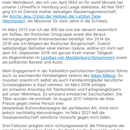
mein Wehrdienst, den ich von April 1994 an für zwölf Monate bei
unserer Luftwaffe in Hamburg und Laage ableistete. Ab Mai 1997
ging ich im Dienste meiner damaligen Glaubensgemeinschaft,
der
Kirche Jesu Christi der Heiligen der Letzten Tage
(Mormonen)
, als Missionar für zwei Jahre in die Schweiz.
Im März 2013 trat ich der AfD bei und war danach wesentlich
am Aufbau der Rostocker Ortsgruppe sowie des daraus
hervorgegangenen Kreisverbandes beteiligt. Von 2014 bis
2019 war ich Mitglied der Rostocker Bürgerschaft. Zuletzt
selbständiger Betreiber einer kleinen Galerie, widme ich mich seit
dem 04. September 2016 mit ganzer Kraft meiner Tätigkeit
als Abgeordneter im
Landtag von Mecklenburg-Vorpommern
sowie
als politischer Berater und Autor.
Mein Engagement in der freiheitlich-patriotischen Opposition führte
auch zu wachsender Feindseligkeit seitens des
linken Milieus
. So
mussten sowohl ich selbst als auch Familienmitglieder berufliche
Schwierigkeiten in Kauf nehmen. Im März 2016 erfolgte
ein schwerer Anschlag mit Teerbomben und Farbsprengkörpern
auf unser Wohnhaus. Es entstand erheblicher Sachschaden. Die
Täter wurden nie ermittelt. Im August 2017 initiierte die linke
Presse gegen meine Person eine
beispiellose Rufmordkampagne der perfidesten Art, ohne mich
jedoch nachhaltig kleinzukriegen. Im März 2021 ließ die
Staatsanwaltschaft sämtliche Vorwürfe gegen mich fallen.
Drei Faktoren prägten mich richtungsweisend: die Philosophie der