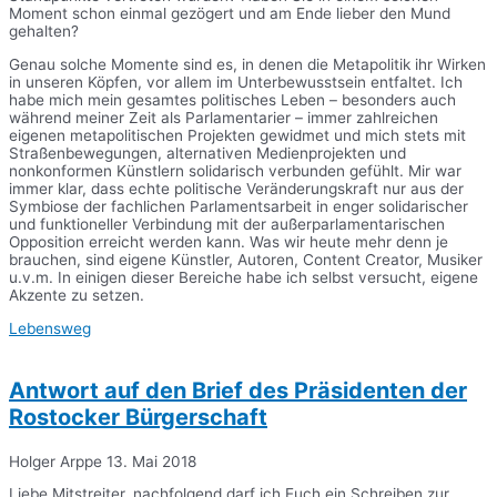
Moment schon einmal gezögert und am Ende lieber den Mund
gehalten?
Genau solche Momente sind es, in denen die Metapolitik ihr Wirken
in unseren Köpfen, vor allem im Unterbewusstsein entfaltet. Ich
habe mich mein gesamtes politisches Leben – besonders auch
während meiner Zeit als Parlamentarier – immer zahlreichen
eigenen metapolitischen Projekten gewidmet und mich stets mit
Straßenbewegungen, alternativen Medienprojekten und
nonkonformen Künstlern solidarisch verbunden gefühlt. Mir war
immer klar, dass echte politische Veränderungskraft nur aus der
Symbiose der fachlichen Parlamentsarbeit in enger solidarischer
und funktioneller Verbindung mit der außerparlamentarischen
Opposition erreicht werden kann. Was wir heute mehr denn je
brauchen, sind eigene Künstler, Autoren, Content Creator, Musiker
u.v.m. In einigen dieser Bereiche habe ich selbst versucht, eigene
Akzente zu setzen.
Lebensweg
Antwort auf den Brief des Präsidenten der
Rostocker Bürgerschaft
Holger Arppe
13. Mai 2018
Liebe Mitstreiter, nachfolgend darf ich Euch ein Schreiben zur