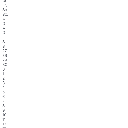
Do.
Fr.
Sa.
So.
M
D
M
D
F
S
S
27
28
29
30
31
1
2
3
4
5
6
7
8
9
10
11
12