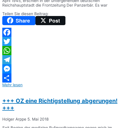
April 1945, erschien in der untergehenden deutschen
Reichshauptstadt die Frontzeitung Der Panzerbär. Es war
Teilen Sie diesen Beitrag:
Share
Post
Facebook
Twitter
WhatsApp
Telegram
Messenger
Mehr lesen
Teilen
+++ OZ eine Richtigstellung abgerungen!
+++
Holger Arppe
5. Mai 2018
Seit Beginn der medialen Rufmordkampagne gegen mich im